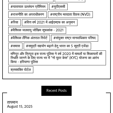
#यातायात उल्लंघन प्रीमियम
#यूपीएससी
#राजनीति का अपराधीकरण
#राष्ट्रीय मतदाता दिवस (NVD)
#रिसा
#वित्त वर्ष 2021 में आईएमएफ का अनुमान
#वैश्विक जलवायु जोखिम सूचकांक - 2021
#वैश्विक लैंगिक अंतराल रिपोर्ट
#संयुक्त राष्ट्र मानवाधिकार परिषद
#समास
#समुद्री सहयोग बढ़ाने हेतु भारत का 5 सूत्री एजेंडा
मणिपुर और त्रिपुरा इस राज्य पुलिस ने वर्ष 2020 में मामलों या शिकायतों की
स्थिति जानने के लिए राज्य भर में "नो युवर केस" (KYC) योजना का आरंभ
किया - हरियाणा पुलिस
श्रमशक्ति पोर्टल
Recent Posts
तापमान
August 15, 2025