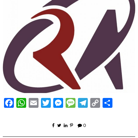
Facebook
WhatsApp
Email
Twitter
Messenger
Message
Telegram
Copy
Share
Link
0