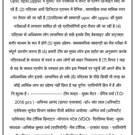
Upsc bpsc,uppsc में मुख्य/ प्री परीक्षाओं में करेंट के प्रश्न डिजाइन किए जा
रहें हैं. (2) पत्रिका अभी डिजिटल प्रारूप में दैनिक , साप्ताहिक तथा मासिक स्तर
पर तैयार की जा रही है (3)पत्रिका की सामाग्री upsc और uppsc की मुख्य
परीक्षाओं में लगातार शामिल हो रहे प्रतियोगियों द्वारा तैयार की जा रही है (4)
पत्रिका से अधिकतम लोग लाभान्वित हो सकें इसके लिए बेबसाइट और वाट्सएप
बतौर माध्यम के रूप में होगें (5) मुख्य उद्देश्य- समसामयिक सामाग्री का मेंस परीक्षा में
संपूर्ण उपयोग करना हैl (6) हमारी टीम का मुख्य ध्येय इस स्रोत का अनुसरण करके
पत्रिकाओं के संजाल से स्वयं व आप लोगों को बाहर निकालना है (7) विगत 1 माह
से यह के सफल प्रयोग के पश्चात हम लोग इस निष्कर्ष पर पहुंचें की अपने बीच के
अधिकाधिक लोग इससे -लाभान्वित हो सकें (8) पत्रिका के पीछे किसी भी तरह का
कोई आर्थिक लाभ का उद्देश्य नहीं छिपा है यह पूर्णत: प्रतियोगी हित में है और
नि:शुल्क है। --------------------- टीम रूद्रा - मुख्य मेंटर - वीरेेस वर्मा (T.O-
2016 pcs ) -अभिनव आनंद (डायट प्रवक्ता) -डॉ० संत लाल (अस्सिटेंट
प्रोफेसर-भूगोल विभाग साकेत पीजी कॉलेज अयोघ्या -अनिल वर्मा (अस्सिटेंट
प्रोफेसर) मेंस टॉपिक क्रिएटर -योगराज पटेल (VDO)- प्रिलिम्स फैक्ट -मुख्य
संपादक -अभिषेक कुमार वर्मा (प्रतियोगी)- मेंस टॉपिक. - प्रशांत यादव - प्रतियोगी