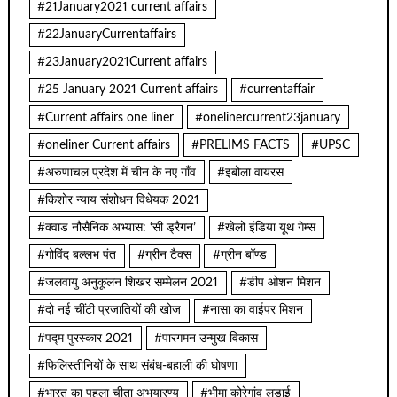
#21January2021 current affairs
#22JanuaryCurrentaffairs
#23January2021Current affairs
#25 January 2021 Current affairs
#currentaffair
#Current affairs one liner
#onelinercurrent23january
#oneliner Current affairs
#PRELIMS FACTS
#UPSC
#अरुणाचल प्रदेश में चीन के नए गाँव
#इबोला वायरस
#किशोर न्याय संशोधन विधेयक 2021
#क्वाड नौसैनिक अभ्यास: ‘सी ड्रैगन’
#खेलो इंडिया यूथ गेम्स
#गोविंद बल्लभ पंत
#ग्रीन टैक्स
#ग्रीन बॉण्ड
#जलवायु अनुकूलन शिखर सम्मेलन 2021
#डीप ओशन मिशन
#दो नई चींटी प्रजातियों की खोज
#नासा का वाईपर मिशन
#पद्म पुरस्कार 2021
#पारगमन उन्मुख विकास
#फिलिस्तीनियों के साथ संबंध-बहाली की घोषणा
#भारत का पहला चीता अभयारण्य
#भीमा कोरेगांव लड़ाई