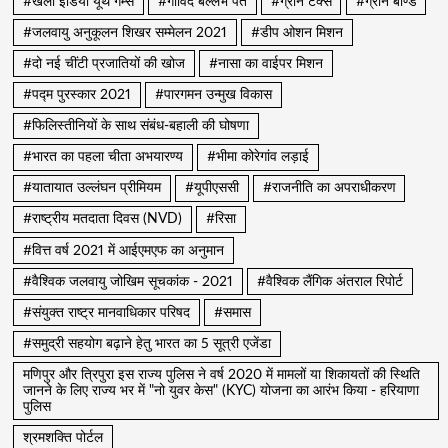
#खेलो इंडिया यूथ गेम्स
#गोविंद बल्लभ पंत
#ग्रीन टैक्स
#ग्रीन बॉण्ड
#जलवायु अनुकूलन शिखर सम्मेलन 2021
#डीप ओशन मिशन
#दो नई चींटी प्रजातियों की खोज
#नासा का वाईपर मिशन
#पद्म पुरस्कार 2021
#पारगमन उन्मुख विकास
#फिलिस्तीनियों के साथ संबंध-बहाली की घोषणा
#भारत का पहला चीता अभयारण्य
#भीमा कोरेगांव लड़ाई
#यातायात उल्लंघन प्रीमियम
#यूपीएससी
#राजनीति का अपराधीकरण
#राष्ट्रीय मतदाता दिवस (NVD)
#रिसा
#वित्त वर्ष 2021 में आईएमएफ का अनुमान
#वैश्विक जलवायु जोखिम सूचकांक - 2021
#वैश्विक लैंगिक अंतराल रिपोर्ट
#संयुक्त राष्ट्र मानवाधिकार परिषद
#समास
#समुद्री सहयोग बढ़ाने हेतु भारत का 5 सूत्री एजेंडा
मणिपुर और त्रिपुरा इस राज्य पुलिस ने वर्ष 2020 में मामलों या शिकायतों की स्थिति
जानने के लिए राज्य भर में "नो युवर केस" (KYC) योजना का आरंभ किया - हरियाणा
पुलिस
श्रमशक्ति पोर्टल