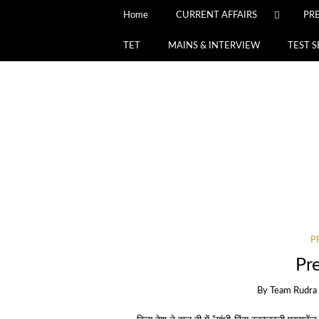
Home
CURRENT AFFAIRS
PR
TET
MAINS & INTERVIEW
TEST S
P
Pre
By
Team Rudra