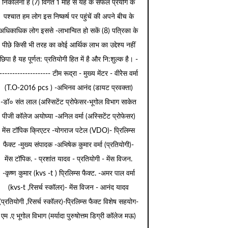
निकालना है (7) विगत 1 माह से यह के सफल प्रयोग के
पश्चात हम लोग इस निष्कर्ष पर पहुंचें की अपने बीच के
अधिकाधिक लोग इससे -लाभान्वित हो सकें (8) पत्रिका के
पीछे किसी भी तरह का कोई आर्थिक लाभ का उद्देश्य नहीं
छिपा है यह पूर्णत: प्रतियोगी हित में है और नि:शुल्क है। -
-------------------- टीम रूद्रा - मुख्य मेंटर - वीरेेस वर्मा
(T.O-2016 pcs ) -अभिनव आनंद (डायट प्रवक्ता)
-डॉ० संत लाल (अस्सिटेंट प्रोफेसर-भूगोल विभाग साकेत
पीजी कॉलेज अयोघ्या -अनिल वर्मा (अस्सिटेंट प्रोफेसर)
मेंस टॉपिक क्रिएटर -योगराज पटेल (VDO)- प्रिलिम्स
फैक्ट -मुख्य संपादक -अभिषेक कुमार वर्मा (प्रतियोगी)-
मेंस टॉपिक. - प्रशांत यादव - प्रतियोगी - मेंस विजन.
-कृष्ण कुमार (kvs -t ) प्रिलिम्स फैक्ट. -अमर पाल वर्मा
(kvs-t ,रिसर्च स्कॉलर)- मेंस विजन - आनंद यादव
(प्रतियोगी ,रिसर्च स्कॉलर)-प्रिलिम्स फैक्ट विशेष सहयोग-
एम .ए भूगोल विभाग (मर्यादा पुरुषोत्तम डिग्री कॉलेज मऊ)