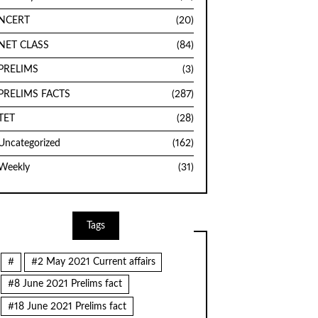
NCERT
(20)
NET CLASS
(84)
PRELIMS
(3)
PRELIMS FACTS
(287)
TET
(28)
Uncategorized
(162)
Weekly
(31)
Tags
#
#2 May 2021 Current affairs
#8 June 2021 Prelims fact
#18 June 2021 Prelims fact