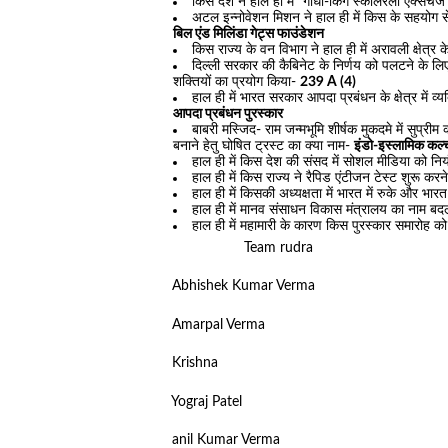
किस देश ने हाल ही में “गांधी-किंग स्कालरली एक्सचे
अटल इन्नोवेशन मिशन ने हाल ही में किस के सहयोग से 
बिल एंड मिलिंडा गेट्स फाउंडेशन
किस राज्य के वन विभाग ने हाल ही में अरावली क्षेत्
दिल्ली सरकार की कैबिनेट के निर्णय को पलटने के लिए
शक्तियों का प्रयोग किया-
239 A (4)
हाल ही में भारत सरकार आपदा प्रबंधन के क्षेत्र में व्य
आपदा प्रबंधन पुरस्कार
बाबरी मस्जिद- राम जन्मभूमि शीर्षक मुकदमे में सुप्रीम क
बनाने हेतु घोषित ट्रस्ट का क्या नाम-
इंडो-इस्लामिक कल्
हाल ही में किस देश की संसद में सोशल मीडिया को निय
हाल ही में किस राज्य ने रैपिड एंटीजन टेस्ट शुरू कर
हाल ही में किसकी अध्यक्षता में भारत में रुके और भार
हाल ही में मानव संसाधन विकास मंत्रालय का नाम ब
हाल ही में महामारी के कारण किस पुरस्कार समार
Team rudra
Abhishek Kumar Verma
Amarpal Verma
Krishna
Yograj Patel
anil Kumar Verma