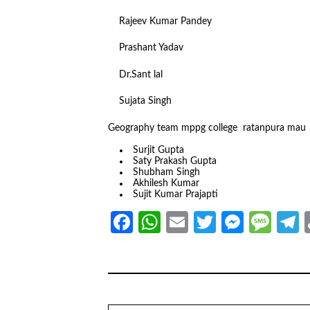
Rajeev Kumar Pandey
Prashant Yadav
Dr.Sant lal
Sujata Singh
Geography team mppg college ratanpura mau
Surjit Gupta
Saty Prakash Gupta
Shubham Singh
Akhilesh Kumar
Sujit Kumar Prajapti
Facebook
WhatsApp
Email
Twitter
Messe
Mes
T