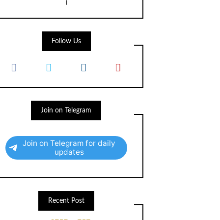
।
Follow Us
Join on Telegram
Join on Telegram for daily
updates
Recent Post