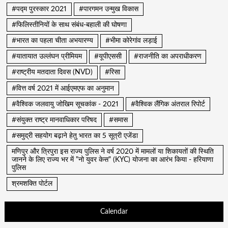
#पद्म पुरस्कार 2021
#पारगमन उन्मुख विकास
#फिलिस्तीनियों के साथ संबंध-बहाली की घोषणा
#भारत का पहला चीता अभयारण्य
#भीमा कोरेगांव लड़ाई
#यातायात उल्लंघन प्रीमियम
#यूपीएससी
#राजनीति का अपराधीकरण
#राष्ट्रीय मतदाता दिवस (NVD)
#रिसा
#वित्त वर्ष 2021 में आईएमएफ का अनुमान
#वैश्विक जलवायु जोखिम सूचकांक - 2021
#वैश्विक लैंगिक अंतराल रिपोर्ट
#संयुक्त राष्ट्र मानवाधिकार परिषद
#समास
#समुद्री सहयोग बढ़ाने हेतु भारत का 5 सूत्री एजेंडा
मणिपुर और त्रिपुरा इस राज्य पुलिस ने वर्ष 2020 में मामलों या शिकायतों की स्थिति
जानने के लिए राज्य भर में "नो युवर केस" (KYC) योजना का आरंभ किया - हरियाणा
पुलिस
श्रमशक्ति पोर्टल
Calendar