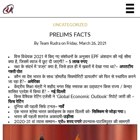
UNCATEGORIZED
PRELIMS FACTS
By
Team Rudra
on
Friday, March 26, 2021
वित्त विधेयक 2021 में किए गए संशोधनों के अनुसार EPF अंशदान की नई सीमा
क्या है, जिसमें ब्याज में छूट दी जाएगी?
– 5 लाख रुपए
रक्षा के संदर्भ में ‘वज्र’ क्या है, जिसे हाल ही में ख़बरों में देखा गया था?–
अपतटीय
गश्ती पोत
कौन सा देश भारत के साथ ‘होमलैंड सिक्योरिटी डायलॉग’ को फिर से स्थापित करने
जा रहा है?–
अमेरिका
केंद्रीय शिक्षा मंत्री ने शहीद भगत सिंह स्मारक का उद्घाटन किस राज्य / केन्द्र
शासित प्रदेश में किया है? –
नई दिल्ली
किस वैश्विक रेटिंग एजेंसी ने ‘Global Economic Outlook’ रिपोर्ट जारी की –
फिच रेटिंग
दुनिया की पहली सिर्फ टनल
– नार्वे
एक भारत श्रेष्ठ भारत कार्यक्रम के तहत दिल्ली को-
सिक्किम से जोड़ा गया।
भारत की पहली शतरंज अकादमी
-उड़ीसा
2020-31 वां व्यास सम्मान
– प्रो० शरद पगारे
उपन्यास-पाटलिपुत्र की सामग्री