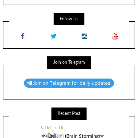
Follow Us
Join on Telegram
Join on Telegram for daily updates
Recent Post
CTET
TET
⚜️बुद्धिशीलता (Brain Storming)⚜️