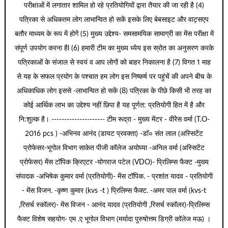
परीक्षाओं में लगातार शामिल हो रहे प्रतियोगियों द्वारा तैयार की जा रही है (4)
पत्रिका से अधिकतम लोग लाभान्वित हो सकें इसके लिए बेबसाइट और वाट्सएप
बतौर माध्यम के रूप में होगें (5) मुख्य उद्देश्य- समसामयिक सामाग्री का मेंस परीक्षा में
संपूर्ण उपयोग करना हैl (6) हमारी टीम का मुख्य ध्येय इस स्रोत का अनुसरण करके
पत्रिकाओं के संजाल से स्वयं व आप लोगों को बाहर निकालना है (7) विगत 1 माह
से यह के सफल प्रयोग के पश्चात हम लोग इस निष्कर्ष पर पहुंचें की अपने बीच के
अधिकाधिक लोग इससे -लाभान्वित हो सकें (8) पत्रिका के पीछे किसी भी तरह का
कोई आर्थिक लाभ का उद्देश्य नहीं छिपा है यह पूर्णत: प्रतियोगी हित में है और
नि:शुल्क है। --------------------- टीम रूद्रा - मुख्य मेंटर - वीरेेस वर्मा (T.O-
2016 pcs ) -अभिनव आनंद (डायट प्रवक्ता) -डॉ० संत लाल (अस्सिटेंट
प्रोफेसर-भूगोल विभाग साकेत पीजी कॉलेज अयोघ्या -अनिल वर्मा (अस्सिटेंट
प्रोफेसर) मेंस टॉपिक क्रिएटर -योगराज पटेल (VDO)- प्रिलिम्स फैक्ट -मुख्य
संपादक -अभिषेक कुमार वर्मा (प्रतियोगी)- मेंस टॉपिक. - प्रशांत यादव - प्रतियोगी
- मेंस विजन. -कृष्ण कुमार (kvs -t ) प्रिलिम्स फैक्ट. -अमर पाल वर्मा (kvs-t
,रिसर्च स्कॉलर)- मेंस विजन - आनंद यादव (प्रतियोगी ,रिसर्च स्कॉलर)-प्रिलिम्स
फैक्ट विशेष सहयोग- एम .ए भूगोल विभाग (मर्यादा पुरुषोत्तम डिग्री कॉलेज मऊ) ।