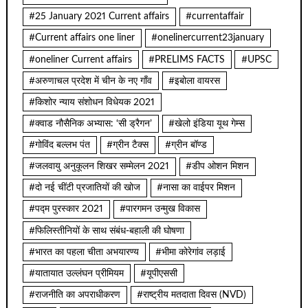
#25 January 2021 Current affairs
#currentaffair
#Current affairs one liner
#onelinercurrent23january
#oneliner Current affairs
#PRELIMS FACTS
#UPSC
#अरुणाचल प्रदेश में चीन के नए गाँव
#इबोला वायरस
#किशोर न्याय संशोधन विधेयक 2021
#क्वाड नौसैनिक अभ्यास: ‘सी ड्रैगन’
#खेलो इंडिया यूथ गेम्स
#गोविंद बल्लभ पंत
#ग्रीन टैक्स
#ग्रीन बॉण्ड
#जलवायु अनुकूलन शिखर सम्मेलन 2021
#डीप ओशन मिशन
#दो नई चींटी प्रजातियों की खोज
#नासा का वाईपर मिशन
#पद्म पुरस्कार 2021
#पारगमन उन्मुख विकास
#फिलिस्तीनियों के साथ संबंध-बहाली की घोषणा
#भारत का पहला चीता अभयारण्य
#भीमा कोरेगांव लड़ाई
#यातायात उल्लंघन प्रीमियम
#यूपीएससी
#राजनीति का अपराधीकरण
#राष्ट्रीय मतदाता दिवस (NVD)