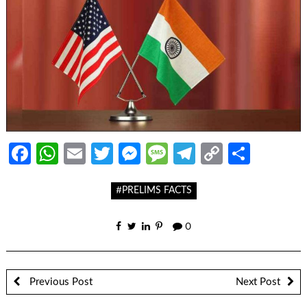
Facebook
WhatsApp
Email
Twitter
Messenger
Message
Telegram
Copy
Share
Link
#PRELIMS FACTS
0
Previous Post
Next Post