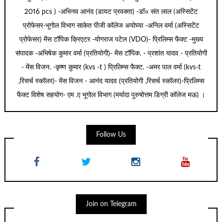
2016 pcs ) -अभिनव आनंद (डायट प्रवक्ता) -डॉ० संत लाल (अस्सिटेंट
प्रोफेसर-भूगोल विभाग साकेत पीजी कॉलेज अयोघ्या -अनिल वर्मा (अस्सिटेंट
प्रोफेसर) मेंस टॉपिक क्रिएटर -योगराज पटेल (VDO)- प्रिलिम्स फैक्ट -मुख्य
संपादक -अभिषेक कुमार वर्मा (प्रतियोगी)- मेंस टॉपिक. - प्रशांत यादव - प्रतियोगी
- मेंस विजन. -कृष्ण कुमार (kvs -t ) प्रिलिम्स फैक्ट. -अमर पाल वर्मा (kvs-t
,रिसर्च स्कॉलर)- मेंस विजन - आनंद यादव (प्रतियोगी ,रिसर्च स्कॉलर)-प्रिलिम्स
फैक्ट विशेष सहयोग- एम .ए भूगोल विभाग (मर्यादा पुरुषोत्तम डिग्री कॉलेज मऊ) ।
Follow Us
Join on Telegram