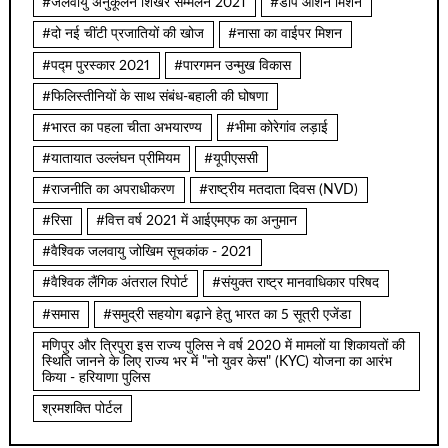
#जलवायु अनुकूलन शिखर सम्मेलन 2021
#डीप ओशन मिशन
#दो नई चींटी प्रजातियों की खोज
#नासा का वाईपर मिशन
#पद्म पुरस्कार 2021
#पारगमन उन्मुख विकास
#फिलिस्तीनियों के साथ संबंध-बहाली की घोषणा
#भारत का पहला चीता अभयारण्य
#भीमा कोरेगांव लड़ाई
#यातायात उल्लंघन प्रीमियम
#यूपीएससी
#राजनीति का अपराधीकरण
#राष्ट्रीय मतदाता दिवस (NVD)
#रिसा
#वित्त वर्ष 2021 में आईएमएफ का अनुमान
#वैश्विक जलवायु जोखिम सूचकांक - 2021
#वैश्विक लैंगिक अंतराल रिपोर्ट
#संयुक्त राष्ट्र मानवाधिकार परिषद
#समास
#समुद्री सहयोग बढ़ाने हेतु भारत का 5 सूत्री एजेंडा
मणिपुर और त्रिपुरा इस राज्य पुलिस ने वर्ष 2020 में मामलों या शिकायतों की
स्थिति जानने के लिए राज्य भर में "नो युवर केस" (KYC) योजना का आरंभ
किया - हरियाणा पुलिस
श्रमशक्ति पोर्टल