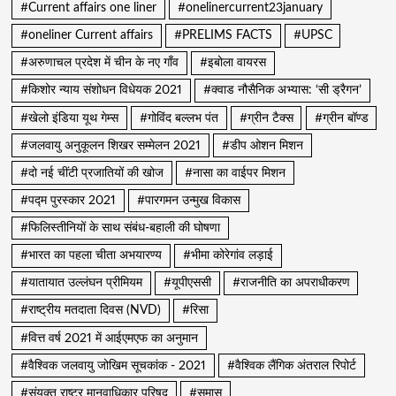
#Current affairs one liner
#onelinercurrent23january
#oneliner Current affairs
#PRELIMS FACTS
#UPSC
#अरुणाचल प्रदेश में चीन के नए गाँव
#इबोला वायरस
#किशोर न्याय संशोधन विधेयक 2021
#क्वाड नौसैनिक अभ्यास: ‘सी ड्रैगन’
#खेलो इंडिया यूथ गेम्स
#गोविंद बल्लभ पंत
#ग्रीन टैक्स
#ग्रीन बॉण्ड
#जलवायु अनुकूलन शिखर सम्मेलन 2021
#डीप ओशन मिशन
#दो नई चींटी प्रजातियों की खोज
#नासा का वाईपर मिशन
#पद्म पुरस्कार 2021
#पारगमन उन्मुख विकास
#फिलिस्तीनियों के साथ संबंध-बहाली की घोषणा
#भारत का पहला चीता अभयारण्य
#भीमा कोरेगांव लड़ाई
#यातायात उल्लंघन प्रीमियम
#यूपीएससी
#राजनीति का अपराधीकरण
#राष्ट्रीय मतदाता दिवस (NVD)
#रिसा
#वित्त वर्ष 2021 में आईएमएफ का अनुमान
#वैश्विक जलवायु जोखिम सूचकांक - 2021
#वैश्विक लैंगिक अंतराल रिपोर्ट
#संयुक्त राष्ट्र मानवाधिकार परिषद
#समास