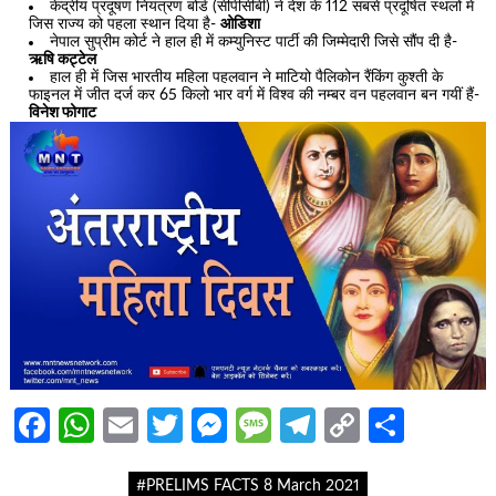
केंद्रीय प्रदूषण नियंत्रण बोर्ड (सीपीसीबी) ने देश के 112 सबसे प्रदूषित स्थलों में
जिस राज्य को पहला स्थान दिया है-
ओडिशा
नेपाल सुप्रीम कोर्ट ने हाल ही में कम्युनिस्ट पार्टी की जिम्मेदारी जिसे सौंप दी है-
ऋषि कट्टेल
हाल ही में जिस भारतीय महिला पहलवान ने माटियो पैलिकोन रैंकिंग कुश्ती के
फाइनल में जीत दर्ज कर 65 किलो भार वर्ग में विश्व की नम्बर वन पहलवान बन गयीं हैं-
विनेश फोगाट
Facebook
WhatsApp
Email
Twitter
Messenger
Message
Telegram
Copy
Share
Link
#PRELIMS FACTS 8 March 2021