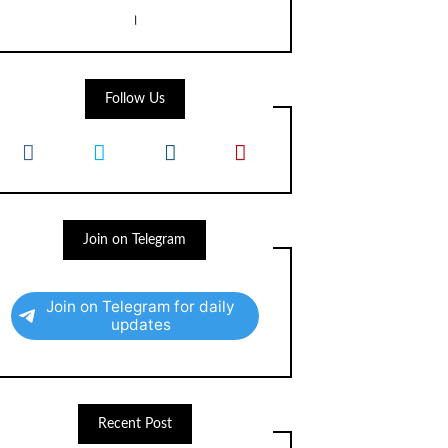
।
Follow Us
Join on Telegram
Join on Telegram for daily
updates
Recent Post