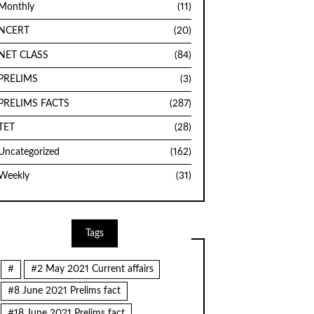
Monthly
(11)
NCERT
(20)
NET CLASS
(84)
PRELIMS
(3)
PRELIMS FACTS
(287)
TET
(28)
Uncategorized
(162)
Weekly
(31)
Tags
#
#2 May 2021 Current affairs
#8 June 2021 Prelims fact
#18 June 2021 Prelims fact