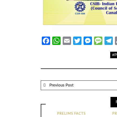
Facebook
WhatsApp
Email
Twitter
Messe
Mes
T
#P
Previous Post
PRELIMS FACTS
PR