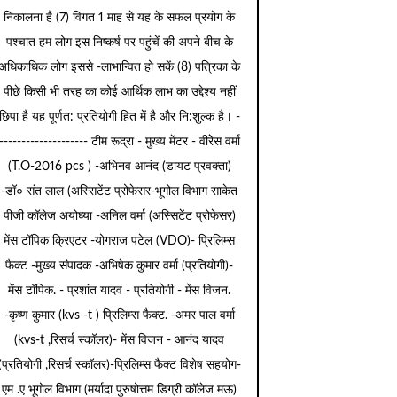
निकालना है (7) विगत 1 माह से यह के सफल प्रयोग के
पश्चात हम लोग इस निष्कर्ष पर पहुंचें की अपने बीच के
अधिकाधिक लोग इससे -लाभान्वित हो सकें (8) पत्रिका के
पीछे किसी भी तरह का कोई आर्थिक लाभ का उद्देश्य नहीं
छिपा है यह पूर्णत: प्रतियोगी हित में है और नि:शुल्क है। -
-------------------- टीम रूद्रा - मुख्य मेंटर - वीरेेस वर्मा
(T.O-2016 pcs ) -अभिनव आनंद (डायट प्रवक्ता)
-डॉ० संत लाल (अस्सिटेंट प्रोफेसर-भूगोल विभाग साकेत
पीजी कॉलेज अयोघ्या -अनिल वर्मा (अस्सिटेंट प्रोफेसर)
मेंस टॉपिक क्रिएटर -योगराज पटेल (VDO)- प्रिलिम्स
फैक्ट -मुख्य संपादक -अभिषेक कुमार वर्मा (प्रतियोगी)-
मेंस टॉपिक. - प्रशांत यादव - प्रतियोगी - मेंस विजन.
-कृष्ण कुमार (kvs -t ) प्रिलिम्स फैक्ट. -अमर पाल वर्मा
(kvs-t ,रिसर्च स्कॉलर)- मेंस विजन - आनंद यादव
(प्रतियोगी ,रिसर्च स्कॉलर)-प्रिलिम्स फैक्ट विशेष सहयोग-
एम .ए भूगोल विभाग (मर्यादा पुरुषोत्तम डिग्री कॉलेज मऊ)