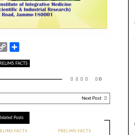
nger
sage
elegram
Copy
Share
Link
RELIMS FACTS
0
Next Post
Related Posts
ELIMS FACTS
PRELIMS FACTS