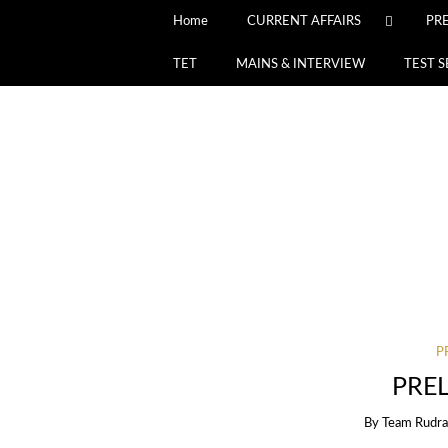
Home
CURRENT AFFAIRS
PR
TET
MAINS & INTERVIEW
TEST S
P
PRE
By
Team Rudr