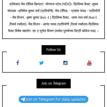
प्रोफेसर) मेंस टॉपिक क्रिएटर -योगराज पटेल (VDO)- प्रिलिम्स फैक्ट -मुख्य
संपादक -अभिषेक कुमार वर्मा (प्रतियोगी)- मेंस टॉपिक. - प्रशांत यादव - प्रतियोगी
- मेंस विजन. -कृष्ण कुमार (kvs -t ) प्रिलिम्स फैक्ट. -अमर पाल वर्मा (kvs-t
,रिसर्च स्कॉलर)- मेंस विजन - आनंद यादव (प्रतियोगी ,रिसर्च स्कॉलर)-प्रिलिम्स
फैक्ट विशेष सहयोग- एम .ए भूगोल विभाग (मर्यादा पुरुषोत्तम डिग्री कॉलेज मऊ) ।
Follow Us
Join on Telegram
Join on Telegram for daily updates