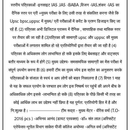
स्तरीय पत्रिकाओं -इनसाइट IAS ,IAS -BABA ,विजन -IAS,शंकर -IAS का
दैनिक स्तर पर प्री +मुख्य परीक्षा के लिए उसी तरह से संकलित करना जैसे कि
Upsc bpsc,uppsc में मुख्य/ प्री परीक्षाओं में करेंट के प्रश्न डिजाइन किए जा
रहें हैं. (2) पत्रिका अभी डिजिटल प्रारूप में दैनिक , साप्ताहिक तथा मासिक स्तर
पर तैयार की जा रही है (3)पत्रिका की सामाग्री upsc और uppsc की मुख्य
परीक्षाओं में लगातार शामिल हो रहे प्रतियोगियों द्वारा तैयार की जा रही है (4)
पत्रिका से अधिकतम लोग लाभान्वित हो सकें इसके लिए बेबसाइट और वाट्सएप
बतौर माध्यम के रूप में होगें (5) मुख्य उद्देश्य- समसामयिक सामाग्री का मेंस परीक्षा में
संपूर्ण उपयोग करना हैl (6) हमारी टीम का मुख्य ध्येय इस स्रोत का अनुसरण करके
पत्रिकाओं के संजाल से स्वयं व आप लोगों को बाहर निकालना है (7) विगत 1 माह
से यह के सफल प्रयोग के पश्चात हम लोग इस निष्कर्ष पर पहुंचें की अपने बीच के
अधिकाधिक लोग इससे -लाभान्वित हो सकें (8) पत्रिका के पीछे किसी भी तरह का
कोई आर्थिक लाभ का उद्देश्य नहीं छिपा है यह पूर्णत: प्रतियोगी हित में है और
नि:शुल्क है। --------------------- टीम रूद्रा - मुख्य मेंटर - वीरेेस वर्मा (T.O-
2016 pcs ) -अभिनव आनंद (डायट प्रवक्ता) -डॉ० संत लाल (अस्सिटेंट
प्रोफेसर-भूगोल विभाग साकेत पीजी कॉलेज अयोघ्या -अनिल वर्मा (अस्सिटेंट