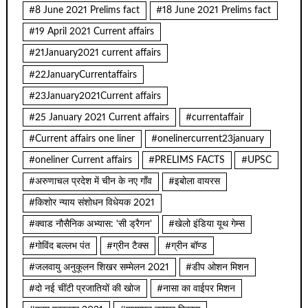
#8 June 2021 Prelims fact
#18 June 2021 Prelims fact
#19 April 2021 Current affairs
#21January2021 current affairs
#22JanuaryCurrentaffairs
#23January2021Current affairs
#25 January 2021 Current affairs
#currentaffair
#Current affairs one liner
#onelinercurrent23january
#oneliner Current affairs
#PRELIMS FACTS
#UPSC
#अरुणाचल प्रदेश में चीन के नए गाँव
#इबोला वायरस
#किशोर न्याय संशोधन विधेयक 2021
#क्वाड नौसैनिक अभ्यास: ‘सी ड्रैगन’
#खेलो इंडिया यूथ गेम्स
#गोविंद बल्लभ पंत
#ग्रीन टैक्स
#ग्रीन बॉण्ड
#जलवायु अनुकूलन शिखर सम्मेलन 2021
#डीप ओशन मिशन
#दो नई चींटी प्रजातियों की खोज
#नासा का वाईपर मिशन