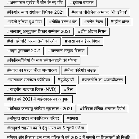
#अरुणाचल प्रदेश में चीन के नए गाँव
#इबोला वायरस
#किशोर न्याय संशोधन विधेयक 2021
#क्वाड नौसैनिक अभ्यास: ‘सी ड्रैगन’
#खेलो इंडिया यूथ गेम्स
#गोविंद बल्लभ पंत
#ग्रीन टैक्स
#ग्रीन बॉण्ड
#जलवायु अनुकूलन शिखर सम्मेलन 2021
#डीप ओशन मिशन
#दो नई चींटी प्रजातियों की खोज
#नासा का वाईपर मिशन
#पद्म पुरस्कार 2021
#पारगमन उन्मुख विकास
#फिलिस्तीनियों के साथ संबंध-बहाली की घोषणा
#भारत का पहला चीता अभयारण्य
#भीमा कोरेगांव लड़ाई
#यातायात उल्लंघन प्रीमियम
#यूपीएससी
#राजनीति का अपराधीकरण
#राष्ट्रीय मतदाता दिवस (NVD)
#रिसा
#वित्त वर्ष 2021 में आईएमएफ का अनुमान
#वैश्विक जलवायु जोखिम सूचकांक - 2021
#वैश्विक लैंगिक अंतराल रिपोर्ट
#संयुक्त राष्ट्र मानवाधिकार परिषद
#समास
#समुद्री सहयोग बढ़ाने हेतु भारत का 5 सूत्री एजेंडा
मणिपुर और त्रिपुरा इस राज्य पुलिस ने वर्ष 2020 में मामलों या शिकायतों की स्थिति