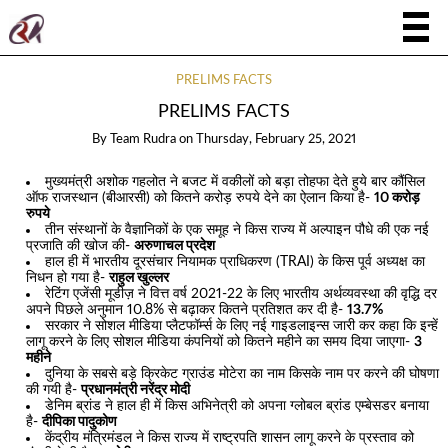
PRELIMS FACTS
PRELIMS FACTS
By
Team Rudra
on
Thursday, February 25, 2021
मुख्यमंत्री अशोक गहलोत ने बजट में वकीलों को बड़ा तोहफा देते हुये बार कौंसिल
ऑफ राजस्थान (बीआरसी) को कितने करोड़ रुपये देने का ऐलान किया है-
10 करोड़
रुपये
तीन संस्थानों के वैज्ञानिकों के एक समूह ने किस राज्य में अल्पाइन पौधे की एक नई
प्रजाति की खोज की-
अरुणाचल प्रदेश
हाल ही में भारतीय दूरसंचार नियामक प्राधिकरण (TRAI) के किस पूर्व अध्यक्ष का
निधन हो गया है-
राहुल खुल्लर
रेटिंग एजेंसी मूडीज़ ने वित्त वर्ष 2021-22 के लिए भारतीय अर्थव्यवस्था की वृद्धि दर
अपने पिछले अनुमान 10.8% से बढ़ाकर कितने प्रतिशत कर दी है-
13.7%
सरकार ने सोशल मीडिया प्लैटफॉर्म्स के लिए नई गाइडलाइन्स जारी कर कहा कि इन्हें
लागू करने के लिए सोशल मीडिया कंपनियों को कितने महीने का समय दिया जाएगा-
3
महीने
दुनिया के सबसे बड़े क्रिकेट ग्राउंड मोटेरा का नाम किसके नाम पर करने की घोषणा
की गयी है-
प्रधानमंत्री नरेंद्र मोदी
डेनिम ब्रांड ने हाल ही में किस अभिनेत्री को अपना ग्लोबल ब्रांड एम्बेसडर बनाया
है-
दीपिका पादुकोण
केंद्रीय मंत्रिमंडल ने किस राज्य में राष्ट्रपति शासन लागू करने के प्रस्ताव को