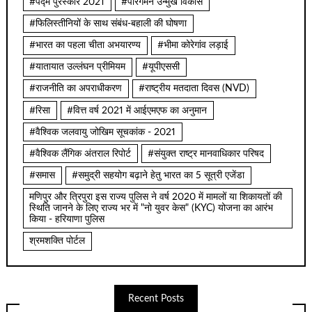
#पद्म पुरस्कार 2021
#पारगमन उन्मुख विकास
#फिलिस्तीनियों के साथ संबंध-बहाली की घोषणा
#भारत का पहला चीता अभयारण्य
#भीमा कोरेगांव लड़ाई
#यातायात उल्लंघन प्रीमियम
#यूपीएससी
#राजनीति का अपराधीकरण
#राष्ट्रीय मतदाता दिवस (NVD)
#रिसा
#वित्त वर्ष 2021 में आईएमएफ का अनुमान
#वैश्विक जलवायु जोखिम सूचकांक - 2021
#वैश्विक लैंगिक अंतराल रिपोर्ट
#संयुक्त राष्ट्र मानवाधिकार परिषद
#समास
#समुद्री सहयोग बढ़ाने हेतु भारत का 5 सूत्री एजेंडा
मणिपुर और त्रिपुरा इस राज्य पुलिस ने वर्ष 2020 में मामलों या शिकायतों की
स्थिति जानने के लिए राज्य भर में "नो युवर केस" (KYC) योजना का आरंभ
किया - हरियाणा पुलिस
श्रमशक्ति पोर्टल
Recent Posts