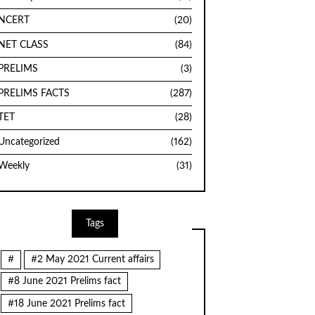
NCERT
(20)
NET CLASS
(84)
PRELIMS
(3)
PRELIMS FACTS
(287)
TET
(28)
Uncategorized
(162)
Weekly
(31)
Tags
#
#2 May 2021 Current affairs
#8 June 2021 Prelims fact
#18 June 2021 Prelims fact