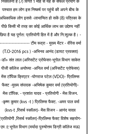
निकालना है (7) विगत 1 माह से यह के सफल प्रयोग के
पश्चात हम लोग इस निष्कर्ष पर पहुंचें की अपने बीच के
अधिकाधिक लोग इससे -लाभान्वित हो सकें (8) पत्रिका के
पीछे किसी भी तरह का कोई आर्थिक लाभ का उद्देश्य नहीं
छिपा है यह पूर्णत: प्रतियोगी हित में है और नि:शुल्क है। -
-------------------- टीम रूद्रा - मुख्य मेंटर - वीरेेस वर्मा
(T.O-2016 pcs ) -अभिनव आनंद (डायट प्रवक्ता)
-डॉ० संत लाल (अस्सिटेंट प्रोफेसर-भूगोल विभाग साकेत
पीजी कॉलेज अयोघ्या -अनिल वर्मा (अस्सिटेंट प्रोफेसर)
मेंस टॉपिक क्रिएटर -योगराज पटेल (VDO)- प्रिलिम्स
फैक्ट -मुख्य संपादक -अभिषेक कुमार वर्मा (प्रतियोगी)-
मेंस टॉपिक. - प्रशांत यादव - प्रतियोगी - मेंस विजन.
-कृष्ण कुमार (kvs -t ) प्रिलिम्स फैक्ट. -अमर पाल वर्मा
(kvs-t ,रिसर्च स्कॉलर)- मेंस विजन - आनंद यादव
(प्रतियोगी ,रिसर्च स्कॉलर)-प्रिलिम्स फैक्ट विशेष सहयोग-
एम .ए भूगोल विभाग (मर्यादा पुरुषोत्तम डिग्री कॉलेज मऊ)