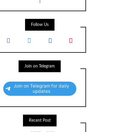
।
Follow Us
Join on Telegram
Join on Telegram for daily
updates
Recent Post