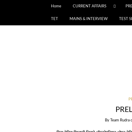
Home
CURRENT AFFAIRS
PR
TET
MAINS & INTERVIEW
TEST S
P
PRE
By
Team Rudra