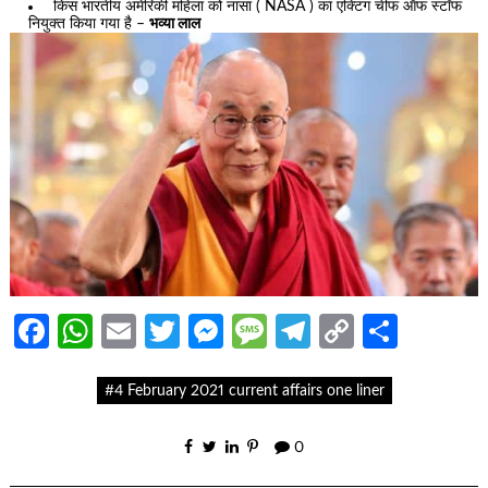
किस भारतीय अमेरिकी महिला को नासा ( NASA ) का एक्टिंग चीफ ऑफ स्टॉफ
नियुक्त किया गया है –
भव्या लाल
Facebook
WhatsApp
Email
Twitter
Messenger
Message
Telegram
Copy
Share
Link
#4 February 2021 current affairs one liner
0