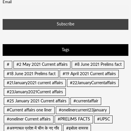
Email
Tags
#
#2 May 2021 Current affairs
#8 June 2021 Prelims fact
#18 June 2021 Prelims fact
#19 April 2021 Current affairs
#21January2021 current affairs
#22JanuaryCurrentaffairs
#23January2021Current affairs
#25 January 2021 Current affairs
#currentaffair
#Current affairs one liner
#onelinercurrent23january
#oneliner Current affairs
#PRELIMS FACTS
#UPSC
#अरुणाचल प्रदेश में चीन के नए गाँव
#इबोला वायरस