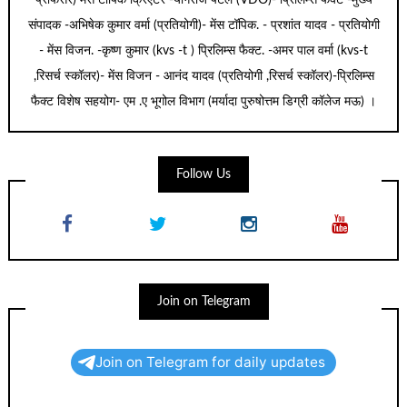
प्रोफेसर) मेंस टॉपिक क्रिएटर -योगराज पटेल (VDO)- प्रिलिम्स फैक्ट -मुख्य
संपादक -अभिषेक कुमार वर्मा (प्रतियोगी)- मेंस टॉपिक. - प्रशांत यादव - प्रतियोगी
- मेंस विजन. -कृष्ण कुमार (kvs -t ) प्रिलिम्स फैक्ट. -अमर पाल वर्मा (kvs-t
,रिसर्च स्कॉलर)- मेंस विजन - आनंद यादव (प्रतियोगी ,रिसर्च स्कॉलर)-प्रिलिम्स
फैक्ट विशेष सहयोग- एम .ए भूगोल विभाग (मर्यादा पुरुषोत्तम डिग्री कॉलेज मऊ) ।
Follow Us
Join on Telegram
Join on Telegram for daily updates