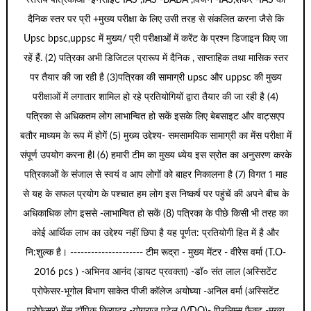
स्तरीय पत्रिकाओं -इनसाइट IAS ,IAS -BABA ,विजन -IAS,शंकर -IAS का
दैनिक स्तर पर प्री +मुख्य परीक्षा के लिए उसी तरह से संकलित करना जैसे कि
Upsc bpsc,uppsc में मुख्य/ प्री परीक्षाओं में करेंट के प्रश्न डिजाइन किए जा
रहें हैं. (2) पत्रिका अभी डिजिटल प्रारूप में दैनिक , साप्ताहिक तथा मासिक स्तर
पर तैयार की जा रही है (3)पत्रिका की सामाग्री upsc और uppsc की मुख्य
परीक्षाओं में लगातार शामिल हो रहे प्रतियोगियों द्वारा तैयार की जा रही है (4)
पत्रिका से अधिकतम लोग लाभान्वित हो सकें इसके लिए बेबसाइट और वाट्सएप
बतौर माध्यम के रूप में होगें (5) मुख्य उद्देश्य- समसामयिक सामाग्री का मेंस परीक्षा में
संपूर्ण उपयोग करना हैl (6) हमारी टीम का मुख्य ध्येय इस स्रोत का अनुसरण करके
पत्रिकाओं के संजाल से स्वयं व आप लोगों को बाहर निकालना है (7) विगत 1 माह
से यह के सफल प्रयोग के पश्चात हम लोग इस निष्कर्ष पर पहुंचें की अपने बीच के
अधिकाधिक लोग इससे -लाभान्वित हो सकें (8) पत्रिका के पीछे किसी भी तरह का
कोई आर्थिक लाभ का उद्देश्य नहीं छिपा है यह पूर्णत: प्रतियोगी हित में है और
नि:शुल्क है। --------------------- टीम रूद्रा - मुख्य मेंटर - वीरेेस वर्मा (T.O-
2016 pcs ) -अभिनव आनंद (डायट प्रवक्ता) -डॉ० संत लाल (अस्सिटेंट
प्रोफेसर-भूगोल विभाग साकेत पीजी कॉलेज अयोघ्या -अनिल वर्मा (अस्सिटेंट