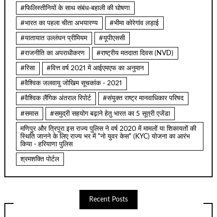
#फिलिस्तीनियों के साथ संबंध-बहाली की घोषणा
#भारत का पहला चीता अभयारण्य
#भीमा कोरेगांव लड़ाई
#यातायात उल्लंघन प्रीमियम
#यूपीएससी
#राजनीति का अपराधीकरण
#राष्ट्रीय मतदाता दिवस (NVD)
#रिसा
#वित्त वर्ष 2021 में आईएमएफ का अनुमान
#वैश्विक जलवायु जोखिम सूचकांक - 2021
#वैश्विक लैंगिक अंतराल रिपोर्ट
#संयुक्त राष्ट्र मानवाधिकार परिषद
#समास
#समुद्री सहयोग बढ़ाने हेतु भारत का 5 सूत्री एजेंडा
मणिपुर और त्रिपुरा इस राज्य पुलिस ने वर्ष 2020 में मामलों या शिकायतों की
स्थिति जानने के लिए राज्य भर में "नो युवर केस" (KYC) योजना का आरंभ
किया - हरियाणा पुलिस
श्रमशक्ति पोर्टल
Recent Posts