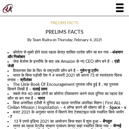
PRELIMS FACTS
PRELIMS FACTS
By
Team Rudra
on
Thursday, February 4, 2021
कोरोना से मुक्ते होने वाला पहला केन्द्र शासित प्रदेश कौन सा बन गया –
अंडमान
और निकोबार
जेफ बेजोस के इस्तीफे के बाद अब Amazon के नए CEO कौन बने है ।
एंडी
जेसी
वियतनाम देश के फिर से राष्ट्रपति कौन बने है –
गुयेन फु ट्रोंग
भारत के किस पड़ोसी देश ने 4 फरवरी 2021 को अपना 73 वां स्वतंत्रता दिवस
मनामा –
श्रीलंका
The Little Book Of Encouragement पुस्तक लॉच हुई है , यह पुस्तक
किसने लिखी है –
दलाई लामा
सबसे तेज 40 लाख लोगों का कोरोना टीकाकरण करने वाला दुनिया का पहला देश
कौन सा बन गया है –
भारत
किस अन्तरिक्षा एजेंसी ने दुनिया का पहला नागरिक अंतरिक्षा मिशन ( First ALL
Civilian Mission ) Inspistation – 4 लॉन्च करने की घोषणा की है –
Space – x
बजट 2021 के अनुसार भारत में कितने मेगा टेक्सटाइल पार्क स्थापित किये जायेंग
–
7
13 वें एयरो इंडिया 2021 का आयोजन किस शहर में शुरू हुआ –
बेंगलुरु
भारत का पहला वेटलैंड संरक्षण प्रबंधन केन्द्र कहां स्थापित किया गया –
चेन्नई