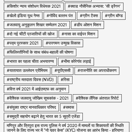
#किशोर न्याय संशोधन विधेयक 2021
#क्वाड नौसैनिक अभ्यास: ‘सी ड्रैगन’
#खेलो इंडिया यूथ गेम्स
#गोविंद बल्लभ पंत
#ग्रीन टैक्स
#ग्रीन बॉण्ड
#जलवायु अनुकूलन शिखर सम्मेलन 2021
#डीप ओशन मिशन
#दो नई चींटी प्रजातियों की खोज
#नासा का वाईपर मिशन
#पद्म पुरस्कार 2021
#पारगमन उन्मुख विकास
#फिलिस्तीनियों के साथ संबंध-बहाली की घोषणा
#भारत का पहला चीता अभयारण्य
#भीमा कोरेगांव लड़ाई
#यातायात उल्लंघन प्रीमियम
#यूपीएससी
#राजनीति का अपराधीकरण
#राष्ट्रीय मतदाता दिवस (NVD)
#रिसा
#वित्त वर्ष 2021 में आईएमएफ का अनुमान
#वैश्विक जलवायु जोखिम सूचकांक - 2021
#वैश्विक लैंगिक अंतराल रिपोर्ट
#संयुक्त राष्ट्र मानवाधिकार परिषद
#समास
#समुद्री सहयोग बढ़ाने हेतु भारत का 5 सूत्री एजेंडा
मणिपुर और त्रिपुरा इस राज्य पुलिस ने वर्ष 2020 में मामलों या शिकायतों की स्थिति
जानने के लिए राज्य भर में "नो युवर केस" (KYC) योजना का आरंभ किया - हरियाणा