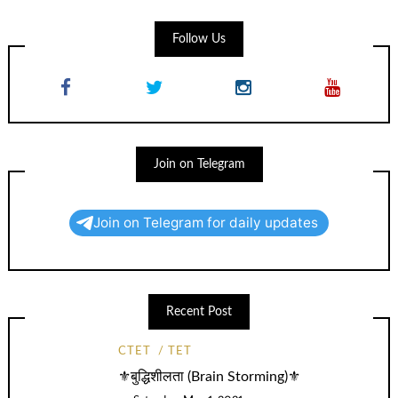
Follow Us
Join on Telegram
Join on Telegram for daily updates
Recent Post
CTET
TET
⚜️बुद्धिशीलता (Brain Storming)⚜️