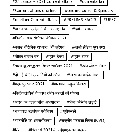
#25 January 2021 Current affairs
#currentaffair
#Current affairs one liner
#onelinercurrent23january
#oneliner Current affairs
#PRELIMS FACTS
#UPSC
#अरुणाचल प्रदेश में चीन के नए गाँव
#इबोला वायरस
#किशोर न्याय संशोधन विधेयक 2021
#क्वाड नौसैनिक अभ्यास: ‘सी ड्रैगन’
#खेलो इंडिया यूथ गेम्स
#गोविंद बल्लभ पंत
#ग्रीन टैक्स
#ग्रीन बॉण्ड
#जलवायु अनुकूलन शिखर सम्मेलन 2021
#डीप ओशन मिशन
#दो नई चींटी प्रजातियों की खोज
#नासा का वाईपर मिशन
#पद्म पुरस्कार 2021
#पारगमन उन्मुख विकास
#फिलिस्तीनियों के साथ संबंध-बहाली की घोषणा
#भारत का पहला चीता अभयारण्य
#भीमा कोरेगांव लड़ाई
#यातायात उल्लंघन प्रीमियम
#यूपीएससी
#राजनीति का अपराधीकरण
#राष्ट्रीय मतदाता दिवस (NVD)
#रिसा
#वित्त वर्ष 2021 में आईएमएफ का अनुमान