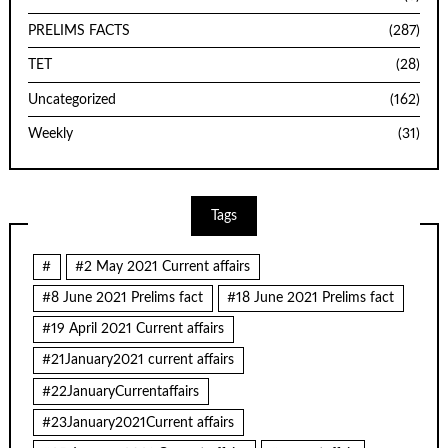
PRELIMS FACTS
(287)
TET
(28)
Uncategorized
(162)
Weekly
(31)
Tags
#
#2 May 2021 Current affairs
#8 June 2021 Prelims fact
#18 June 2021 Prelims fact
#19 April 2021 Current affairs
#21January2021 current affairs
#22JanuaryCurrentaffairs
#23January2021Current affairs