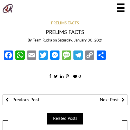
PRELIMS FACTS
PRELIMS FACTS
By
Team Rudra
on
Saturday, January 30, 2021
Facebook
WhatsApp
Email
Twitter
Messenger
Message
Telegram
Copy
Share
Link
0
Previous Post
Next Post
Related Posts