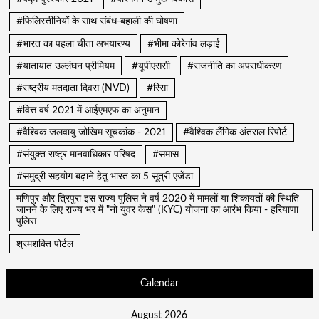
#फिलिस्तीनियों के साथ संबंध-बहाली की घोषणा
#भारत का पहला चीता अभयारण्य
#भीमा कोरेगांव लड़ाई
#यातायात उल्लंघन प्रीमियम
#यूपीएससी
#राजनीति का अपराधीकरण
#राष्ट्रीय मतदाता दिवस (NVD)
#रिसा
#वित्त वर्ष 2021 में आईएमएफ का अनुमान
#वैश्विक जलवायु जोखिम सूचकांक - 2021
#वैश्विक लैंगिक अंतराल रिपोर्ट
#संयुक्त राष्ट्र मानवाधिकार परिषद
#समास
#समुद्री सहयोग बढ़ाने हेतु भारत का 5 सूत्री एजेंडा
मणिपुर और त्रिपुरा इस राज्य पुलिस ने वर्ष 2020 में मामलों या शिकायतों की स्थिति
जानने के लिए राज्य भर में "नो युवर केस" (KYC) योजना का आरंभ किया - हरियाणा
पुलिस
श्रमशक्ति पोर्टल
Calendar
August 2026