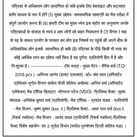
पत्रिका से अधिकतम लोग लाभान्वित हो सकें इसके लिए बेबसाइट और वाट्सएप
बतौर माध्यम के रूप में होगें (5) मुख्य उद्देश्य- समसामयिक सामाग्री का मेंस परीक्षा में
संपूर्ण उपयोग करना हैl (6) हमारी टीम का मुख्य ध्येय इस स्रोत का अनुसरण करके
पत्रिकाओं के संजाल से स्वयं व आप लोगों को बाहर निकालना है (7) विगत 1 माह
से यह के सफल प्रयोग के पश्चात हम लोग इस निष्कर्ष पर पहुंचें की अपने बीच के
अधिकाधिक लोग इससे -लाभान्वित हो सकें (8) पत्रिका के पीछे किसी भी तरह का
कोई आर्थिक लाभ का उद्देश्य नहीं छिपा है यह पूर्णत: प्रतियोगी हित में है और
नि:शुल्क है। --------------------- टीम रूद्रा - मुख्य मेंटर - वीरेेस वर्मा (T.O-
2016 pcs ) -अभिनव आनंद (डायट प्रवक्ता) -डॉ० संत लाल (अस्सिटेंट
प्रोफेसर-भूगोल विभाग साकेत पीजी कॉलेज अयोघ्या -अनिल वर्मा (अस्सिटेंट
प्रोफेसर) मेंस टॉपिक क्रिएटर -योगराज पटेल (VDO)- प्रिलिम्स फैक्ट -मुख्य
संपादक -अभिषेक कुमार वर्मा (प्रतियोगी)- मेंस टॉपिक. - प्रशांत यादव - प्रतियोगी
- मेंस विजन. -कृष्ण कुमार (kvs -t ) प्रिलिम्स फैक्ट. -अमर पाल वर्मा (kvs-t
,रिसर्च स्कॉलर)- मेंस विजन - आनंद यादव (प्रतियोगी ,रिसर्च स्कॉलर)-प्रिलिम्स
फैक्ट विशेष सहयोग- एम .ए भूगोल विभाग (मर्यादा पुरुषोत्तम डिग्री कॉलेज मऊ) ।