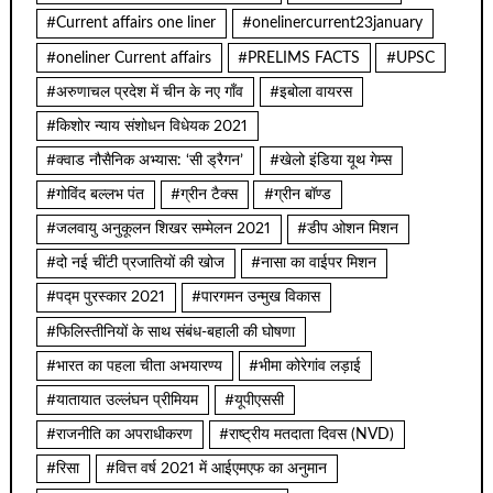
#Current affairs one liner
#onelinercurrent23january
#oneliner Current affairs
#PRELIMS FACTS
#UPSC
#अरुणाचल प्रदेश में चीन के नए गाँव
#इबोला वायरस
#किशोर न्याय संशोधन विधेयक 2021
#क्वाड नौसैनिक अभ्यास: ‘सी ड्रैगन’
#खेलो इंडिया यूथ गेम्स
#गोविंद बल्लभ पंत
#ग्रीन टैक्स
#ग्रीन बॉण्ड
#जलवायु अनुकूलन शिखर सम्मेलन 2021
#डीप ओशन मिशन
#दो नई चींटी प्रजातियों की खोज
#नासा का वाईपर मिशन
#पद्म पुरस्कार 2021
#पारगमन उन्मुख विकास
#फिलिस्तीनियों के साथ संबंध-बहाली की घोषणा
#भारत का पहला चीता अभयारण्य
#भीमा कोरेगांव लड़ाई
#यातायात उल्लंघन प्रीमियम
#यूपीएससी
#राजनीति का अपराधीकरण
#राष्ट्रीय मतदाता दिवस (NVD)
#रिसा
#वित्त वर्ष 2021 में आईएमएफ का अनुमान