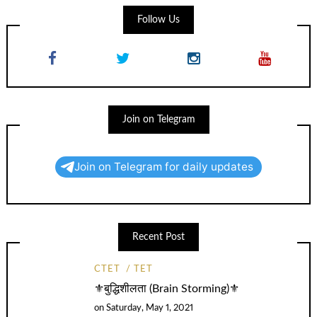
Follow Us
Join on Telegram
Join on Telegram for daily updates
Recent Post
CTET
TET
⚜️बुद्धिशीलता (Brain Storming)⚜️
on
Saturday, May 1, 2021