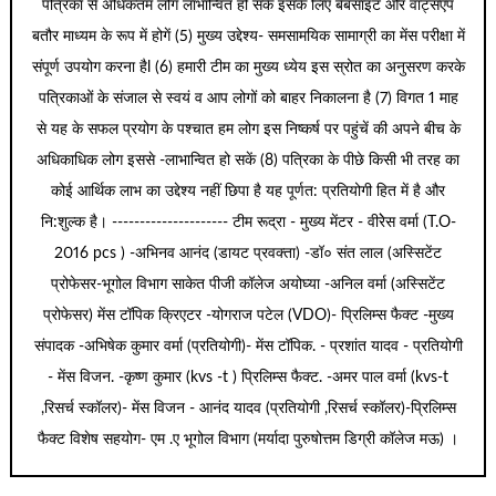
पत्रिका से अधिकतम लोग लाभान्वित हो सकें इसके लिए बेबसाइट और वाट्सएप
बतौर माध्यम के रूप में होगें (5) मुख्य उद्देश्य- समसामयिक सामाग्री का मेंस परीक्षा में
संपूर्ण उपयोग करना हैl (6) हमारी टीम का मुख्य ध्येय इस स्रोत का अनुसरण करके
पत्रिकाओं के संजाल से स्वयं व आप लोगों को बाहर निकालना है (7) विगत 1 माह
से यह के सफल प्रयोग के पश्चात हम लोग इस निष्कर्ष पर पहुंचें की अपने बीच के
अधिकाधिक लोग इससे -लाभान्वित हो सकें (8) पत्रिका के पीछे किसी भी तरह का
कोई आर्थिक लाभ का उद्देश्य नहीं छिपा है यह पूर्णत: प्रतियोगी हित में है और
नि:शुल्क है। --------------------- टीम रूद्रा - मुख्य मेंटर - वीरेेस वर्मा (T.O-
2016 pcs ) -अभिनव आनंद (डायट प्रवक्ता) -डॉ० संत लाल (अस्सिटेंट
प्रोफेसर-भूगोल विभाग साकेत पीजी कॉलेज अयोघ्या -अनिल वर्मा (अस्सिटेंट
प्रोफेसर) मेंस टॉपिक क्रिएटर -योगराज पटेल (VDO)- प्रिलिम्स फैक्ट -मुख्य
संपादक -अभिषेक कुमार वर्मा (प्रतियोगी)- मेंस टॉपिक. - प्रशांत यादव - प्रतियोगी
- मेंस विजन. -कृष्ण कुमार (kvs -t ) प्रिलिम्स फैक्ट. -अमर पाल वर्मा (kvs-t
,रिसर्च स्कॉलर)- मेंस विजन - आनंद यादव (प्रतियोगी ,रिसर्च स्कॉलर)-प्रिलिम्स
फैक्ट विशेष सहयोग- एम .ए भूगोल विभाग (मर्यादा पुरुषोत्तम डिग्री कॉलेज मऊ) ।