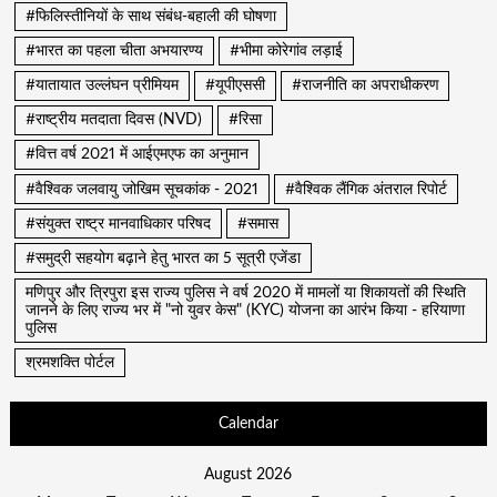
#फिलिस्तीनियों के साथ संबंध-बहाली की घोषणा
#भारत का पहला चीता अभयारण्य
#भीमा कोरेगांव लड़ाई
#यातायात उल्लंघन प्रीमियम
#यूपीएससी
#राजनीति का अपराधीकरण
#राष्ट्रीय मतदाता दिवस (NVD)
#रिसा
#वित्त वर्ष 2021 में आईएमएफ का अनुमान
#वैश्विक जलवायु जोखिम सूचकांक - 2021
#वैश्विक लैंगिक अंतराल रिपोर्ट
#संयुक्त राष्ट्र मानवाधिकार परिषद
#समास
#समुद्री सहयोग बढ़ाने हेतु भारत का 5 सूत्री एजेंडा
मणिपुर और त्रिपुरा इस राज्य पुलिस ने वर्ष 2020 में मामलों या शिकायतों की स्थिति
जानने के लिए राज्य भर में "नो युवर केस" (KYC) योजना का आरंभ किया - हरियाणा
पुलिस
श्रमशक्ति पोर्टल
Calendar
August 2026