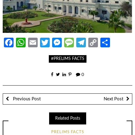
Facebook
WhatsApp
Email
Twitter
Messenger
Message
Telegram
Copy
Share
Link
#PRELIMS FACTS
0
Previous Post
Next Post
Related Posts
PRELIMS FACTS