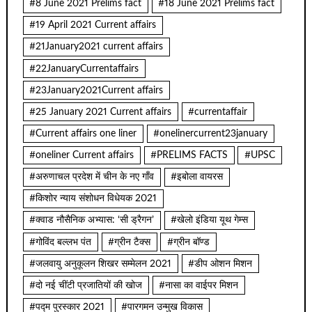
#8 June 2021 Prelims fact
#18 June 2021 Prelims fact
#19 April 2021 Current affairs
#21January2021 current affairs
#22JanuaryCurrentaffairs
#23January2021Current affairs
#25 January 2021 Current affairs
#currentaffair
#Current affairs one liner
#onelinercurrent23january
#oneliner Current affairs
#PRELIMS FACTS
#UPSC
#अरुणाचल प्रदेश में चीन के नए गाँव
#इबोला वायरस
#किशोर न्याय संशोधन विधेयक 2021
#क्वाड नौसैनिक अभ्यास: ‘सी ड्रैगन’
#खेलो इंडिया यूथ गेम्स
#गोविंद बल्लभ पंत
#ग्रीन टैक्स
#ग्रीन बॉण्ड
#जलवायु अनुकूलन शिखर सम्मेलन 2021
#डीप ओशन मिशन
#दो नई चींटी प्रजातियों की खोज
#नासा का वाईपर मिशन
#पद्म पुरस्कार 2021
#पारगमन उन्मुख विकास