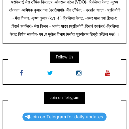
प्रोफेसर) मेंस टॉपिक क्रिएटर -योगराज पटेल (VDO)- प्रिलिम्स फैक्ट -मुख्य
संपादक -अभिषेक कुमार वर्मा (प्रतियोगी)- मेंस टॉपिक. - प्रशांत यादव - प्रतियोगी
- मेंस विजन. -कृष्ण कुमार (kvs -t ) प्रिलिम्स फैक्ट. -अमर पाल वर्मा (kvs-t
,रिसर्च स्कॉलर)- मेंस विजन - आनंद यादव (प्रतियोगी ,रिसर्च स्कॉलर)-प्रिलिम्स
फैक्ट विशेष सहयोग- एम .ए भूगोल विभाग (मर्यादा पुरुषोत्तम डिग्री कॉलेज मऊ) ।
Follow Us
Join on Telegram
Join on Telegram for daily updates