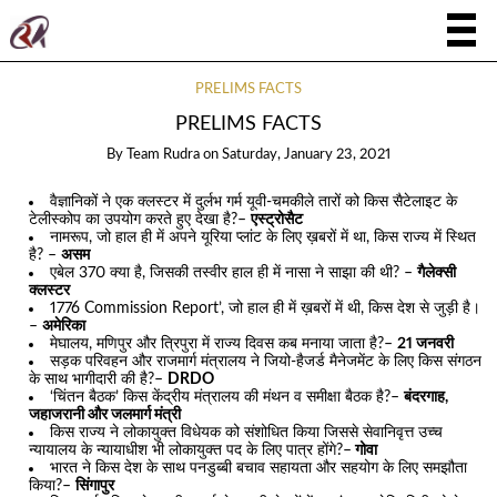
PRELIMS FACTS
PRELIMS FACTS
By
Team Rudra
on
Saturday, January 23, 2021
वैज्ञानिकों ने एक क्लस्टर में दुर्लभ गर्म यूवी-चमकीले तारों को किस सैटेलाइट के
टेलीस्कोप का उपयोग करते हुए देखा है?–
एस्ट्रोसैट
नामरूप, जो हाल ही में अपने यूरिया प्लांट के लिए ख़बरों में था, किस राज्य में स्थित
है? –
असम
एबेल 370 क्या है, जिसकी तस्वीर हाल ही में नासा ने साझा की थी? –
गैलेक्सी
क्लस्टर
1776 Commission Report’, जो हाल ही में ख़बरों में थी, किस देश से जुड़ी है।
–
अमेरिका
मेघालय, मणिपुर और त्रिपुरा में राज्य दिवस कब मनाया जाता है?–
21 जनवरी
सड़क परिवहन और राजमार्ग मंत्रालय ने जियो-हैजर्ड मैनेजमेंट के लिए किस संगठन
के साथ भागीदारी की है?–
DRDO
‘चिंतन बैठक’ किस केंद्रीय मंत्रालय की मंथन व समीक्षा बैठक है?–
बंदरगाह,
जहाजरानी और जलमार्ग मंत्री
किस राज्य ने लोकायुक्त विधेयक को संशोधित किया जिससे सेवानिवृत्त उच्च
न्यायालय के न्यायाधीश भी लोकायुक्त पद के लिए पात्र होंगे?–
गोवा
भारत ने किस देश के साथ पनडुब्बी बचाव सहायता और सहयोग के लिए समझौता
किया?–
सिंगापुर