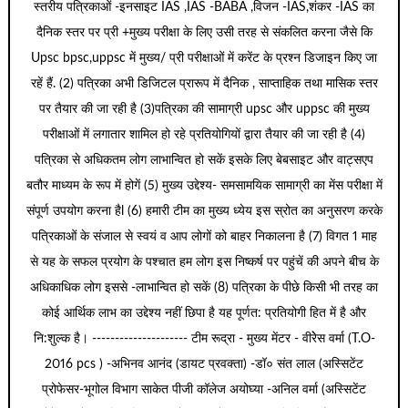
स्तरीय पत्रिकाओं -इनसाइट IAS ,IAS -BABA ,विजन -IAS,शंकर -IAS का
दैनिक स्तर पर प्री +मुख्य परीक्षा के लिए उसी तरह से संकलित करना जैसे कि
Upsc bpsc,uppsc में मुख्य/ प्री परीक्षाओं में करेंट के प्रश्न डिजाइन किए जा
रहें हैं. (2) पत्रिका अभी डिजिटल प्रारूप में दैनिक , साप्ताहिक तथा मासिक स्तर
पर तैयार की जा रही है (3)पत्रिका की सामाग्री upsc और uppsc की मुख्य
परीक्षाओं में लगातार शामिल हो रहे प्रतियोगियों द्वारा तैयार की जा रही है (4)
पत्रिका से अधिकतम लोग लाभान्वित हो सकें इसके लिए बेबसाइट और वाट्सएप
बतौर माध्यम के रूप में होगें (5) मुख्य उद्देश्य- समसामयिक सामाग्री का मेंस परीक्षा में
संपूर्ण उपयोग करना हैl (6) हमारी टीम का मुख्य ध्येय इस स्रोत का अनुसरण करके
पत्रिकाओं के संजाल से स्वयं व आप लोगों को बाहर निकालना है (7) विगत 1 माह
से यह के सफल प्रयोग के पश्चात हम लोग इस निष्कर्ष पर पहुंचें की अपने बीच के
अधिकाधिक लोग इससे -लाभान्वित हो सकें (8) पत्रिका के पीछे किसी भी तरह का
कोई आर्थिक लाभ का उद्देश्य नहीं छिपा है यह पूर्णत: प्रतियोगी हित में है और
नि:शुल्क है। --------------------- टीम रूद्रा - मुख्य मेंटर - वीरेेस वर्मा (T.O-
2016 pcs ) -अभिनव आनंद (डायट प्रवक्ता) -डॉ० संत लाल (अस्सिटेंट
प्रोफेसर-भूगोल विभाग साकेत पीजी कॉलेज अयोघ्या -अनिल वर्मा (अस्सिटेंट