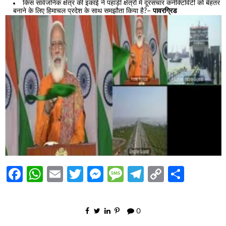
किस सार्वजनिक क्षेत्र की इकाई ने पहाड़ी क्षेत्रों में दूरसंचार कनेक्टिविटी को बेहतर
बनाने के लिए हिमाचल प्रदेश के साथ समझौता किया है?–
पावरग्रिड
Facebook
WhatsApp
Email
Twitter
Messenger
Message
Telegram
Copy
Share
Link
0