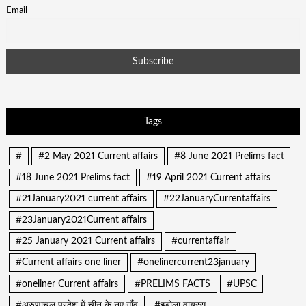
Email
Tags
#
#2 May 2021 Current affairs
#8 June 2021 Prelims fact
#18 June 2021 Prelims fact
#19 April 2021 Current affairs
#21January2021 current affairs
#22JanuaryCurrentaffairs
#23January2021Current affairs
#25 January 2021 Current affairs
#currentaffair
#Current affairs one liner
#onelinercurrent23january
#oneliner Current affairs
#PRELIMS FACTS
#UPSC
#अरुणाचल प्रदेश में चीन के नए गाँव
#इबोला वायरस