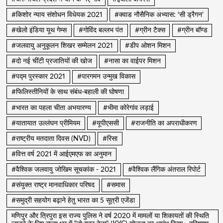
#किशोर न्याय संशोधन विधेयक 2021
#क्वाड नौसैनिक अभ्यास: ‘सी ड्रैगन’
#खेलो इंडिया यूथ गेम्स
#गोविंद बल्लभ पंत
#ग्रीन टैक्स
#ग्रीन बॉण्ड
#जलवायु अनुकूलन शिखर सम्मेलन 2021
#डीप ओशन मिशन
#दो नई चींटी प्रजातियों की खोज
#नासा का वाईपर मिशन
#पद्म पुरस्कार 2021
#पारगमन उन्मुख विकास
#फिलिस्तीनियों के साथ संबंध-बहाली की घोषणा
#भारत का पहला चीता अभयारण्य
#भीमा कोरेगांव लड़ाई
#यातायात उल्लंघन प्रीमियम
#यूपीएससी
#राजनीति का अपराधीकरण
#राष्ट्रीय मतदाता दिवस (NVD)
#रिसा
#वित्त वर्ष 2021 में आईएमएफ का अनुमान
#वैश्विक जलवायु जोखिम सूचकांक - 2021
#वैश्विक लैंगिक अंतराल रिपोर्ट
#संयुक्त राष्ट्र मानवाधिकार परिषद
#समास
#समुद्री सहयोग बढ़ाने हेतु भारत का 5 सूत्री एजेंडा
मणिपुर और त्रिपुरा इस राज्य पुलिस ने वर्ष 2020 में मामलों या शिकायतों की स्थिति