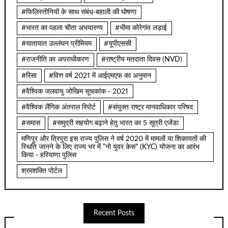
#फिलिस्तीनियों के साथ संबंध-बहाली की घोषणा
#भारत का पहला चीता अभयारण्य
#भीमा कोरेगांव लड़ाई
#यातायात उल्लंघन प्रीमियम
#यूपीएससी
#राजनीति का अपराधीकरण
#राष्ट्रीय मतदाता दिवस (NVD)
#रिसा
#वित्त वर्ष 2021 में आईएमएफ का अनुमान
#वैश्विक जलवायु जोखिम सूचकांक - 2021
#वैश्विक लैंगिक अंतराल रिपोर्ट
#संयुक्त राष्ट्र मानवाधिकार परिषद
#समास
#समुद्री सहयोग बढ़ाने हेतु भारत का 5 सूत्री एजेंडा
मणिपुर और त्रिपुरा इस राज्य पुलिस ने वर्ष 2020 में मामलों या शिकायतों की
स्थिति जानने के लिए राज्य भर में "नो युवर केस" (KYC) योजना का आरंभ
किया - हरियाणा पुलिस
श्रमशक्ति पोर्टल
Recent Posts