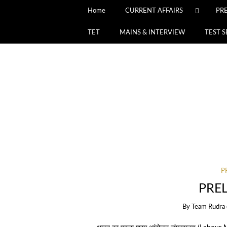
Home
CURRENT AFFAIRS
PR
TET
MAINS & INTERVIEW
TEST S
P
PRE
By
Team Rudra