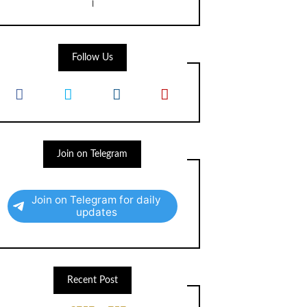
।
Follow Us
Join on Telegram
Join on Telegram for daily
updates
Recent Post