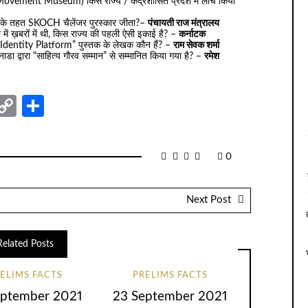
ovement Museum) किस राज्य / केंद्रशासित प्रदेश में लांच किया
्रेणी के तहत SKOCH चैलेंजर पुरस्कार जीता?–
पंचायती राज मंत्रालय
में ख़बरों में थी, किस राज्य की पहली ऐसी इकाई है? –
कर्नाटक
entity Platform” पुस्तक के लेखक कौन हैं? –
राम सेवक शर्मा
कनाडा द्वारा “साहित्य गौरव सम्मान” से सम्मानित किया गया है? –
रमेश
nger
sage
elegram
Copy
Share
Link
0
Next Post
Related Posts
ELIMS FACTS
PRELIMS FACTS
eptember 2021
23 September 2021