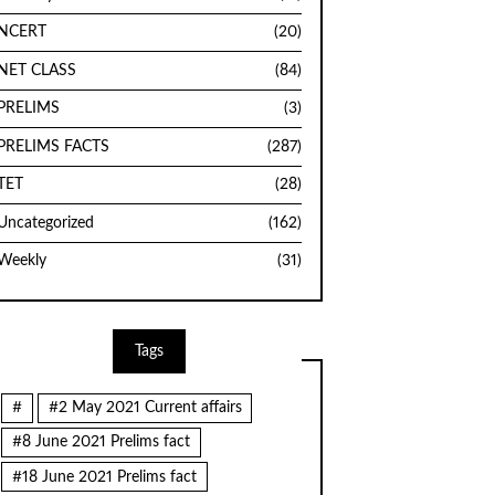
NCERT
(20)
NET CLASS
(84)
PRELIMS
(3)
PRELIMS FACTS
(287)
TET
(28)
Uncategorized
(162)
Weekly
(31)
Tags
#
#2 May 2021 Current affairs
#8 June 2021 Prelims fact
#18 June 2021 Prelims fact