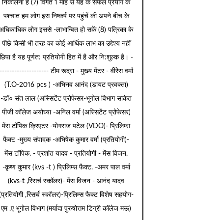
निकालना है (7) विगत 1 माह से यह के सफल प्रयोग के
पश्चात हम लोग इस निष्कर्ष पर पहुंचें की अपने बीच के
अधिकाधिक लोग इससे -लाभान्वित हो सकें (8) पत्रिका के
पीछे किसी भी तरह का कोई आर्थिक लाभ का उद्देश्य नहीं
छिपा है यह पूर्णत: प्रतियोगी हित में है और नि:शुल्क है। -
-------------------- टीम रूद्रा - मुख्य मेंटर - वीरेेस वर्मा
(T.O-2016 pcs ) -अभिनव आनंद (डायट प्रवक्ता)
-डॉ० संत लाल (अस्सिटेंट प्रोफेसर-भूगोल विभाग साकेत
पीजी कॉलेज अयोघ्या -अनिल वर्मा (अस्सिटेंट प्रोफेसर)
मेंस टॉपिक क्रिएटर -योगराज पटेल (VDO)- प्रिलिम्स
फैक्ट -मुख्य संपादक -अभिषेक कुमार वर्मा (प्रतियोगी)-
मेंस टॉपिक. - प्रशांत यादव - प्रतियोगी - मेंस विजन.
-कृष्ण कुमार (kvs -t ) प्रिलिम्स फैक्ट. -अमर पाल वर्मा
(kvs-t ,रिसर्च स्कॉलर)- मेंस विजन - आनंद यादव
(प्रतियोगी ,रिसर्च स्कॉलर)-प्रिलिम्स फैक्ट विशेष सहयोग-
एम .ए भूगोल विभाग (मर्यादा पुरुषोत्तम डिग्री कॉलेज मऊ)