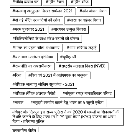
#गोविंद बल्लभ पंत
#ग्रीन टैक्स
#ग्रीन बॉण्ड
#जलवायु अनुकूलन शिखर सम्मेलन 2021
#डीप ओशन मिशन
#दो नई चींटी प्रजातियों की खोज
#नासा का वाईपर मिशन
#पद्म पुरस्कार 2021
#पारगमन उन्मुख विकास
#फिलिस्तीनियों के साथ संबंध-बहाली की घोषणा
#भारत का पहला चीता अभयारण्य
#भीमा कोरेगांव लड़ाई
#यातायात उल्लंघन प्रीमियम
#यूपीएससी
#राजनीति का अपराधीकरण
#राष्ट्रीय मतदाता दिवस (NVD)
#रिसा
#वित्त वर्ष 2021 में आईएमएफ का अनुमान
#वैश्विक जलवायु जोखिम सूचकांक - 2021
#वैश्विक लैंगिक अंतराल रिपोर्ट
#संयुक्त राष्ट्र मानवाधिकार परिषद
#समास
#समुद्री सहयोग बढ़ाने हेतु भारत का 5 सूत्री एजेंडा
मणिपुर और त्रिपुरा इस राज्य पुलिस ने वर्ष 2020 में मामलों या शिकायतों की
स्थिति जानने के लिए राज्य भर में "नो युवर केस" (KYC) योजना का आरंभ
किया - हरियाणा पुलिस
श्रमशक्ति पोर्टल