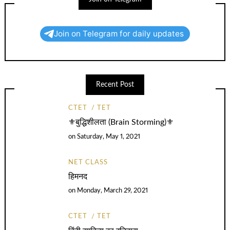
Join on Telegram for daily updates
Recent Post
CTET
TET
⚜️बुद्धिशीलता (Brain Storming)⚜️
on
Saturday, May 1, 2021
NET CLASS
हिमनद
on
Monday, March 29, 2021
CTET
TET