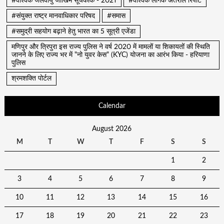
#वैश्विक जलवायु जोखिम सूचकांक - 2021
#वैश्विक लैंगिक अंतराल रिपोर्ट
#संयुक्त राष्ट्र मानवाधिकार परिषद
#समास
#समुद्री सहयोग बढ़ाने हेतु भारत का 5 सूत्री एजेंडा
मणिपुर और त्रिपुरा इस राज्य पुलिस ने वर्ष 2020 में मामलों या शिकायतों की स्थिति
जानने के लिए राज्य भर में "नो युवर केस" (KYC) योजना का आरंभ किया - हरियाणा
पुलिस
श्रमशक्ति पोर्टल
Calendar
August 2026
M
T
W
T
F
S
S
1
2
3
4
5
6
7
8
9
10
11
12
13
14
15
16
17
18
19
20
21
22
23