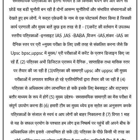
समसमायिक पत्रिकाओं की इतनी भरमार है कि किसका चयन करे और कौन सा
छोडें यह बडी चुनौती बन रही है दोनों आसन्न चुनौतियों और संभावित संभावनाओं को
देखते हुए हम लोगों. ने रूद्रा एकेडमी के नाम से एक प्लेटफार्म तैयार किया है जिसकी
कार्य प्रणाली और मुख्य बातें कुछ इस तरह से है - (1)करेंट की वर्तमान में उपलब्ध
स्तरीय पत्रिकाओं -इनसाइट IAS ,IAS -BABA ,विजन -IAS,शंकर -IAS का
दैनिक स्तर पर प्री +मुख्य परीक्षा के लिए उसी तरह से संकलित करना जैसे कि
Upsc bpsc,uppsc में मुख्य/ प्री परीक्षाओं में करेंट के प्रश्न डिजाइन किए जा
रहें हैं. (2) पत्रिका अभी डिजिटल प्रारूप में दैनिक , साप्ताहिक तथा मासिक स्तर
पर तैयार की जा रही है (3)पत्रिका की सामाग्री upsc और uppsc की मुख्य
परीक्षाओं में लगातार शामिल हो रहे प्रतियोगियों द्वारा तैयार की जा रही है (4)
पत्रिका से अधिकतम लोग लाभान्वित हो सकें इसके लिए बेबसाइट और वाट्सएप
बतौर माध्यम के रूप में होगें (5) मुख्य उद्देश्य- समसामयिक सामाग्री का मेंस परीक्षा में
संपूर्ण उपयोग करना हैl (6) हमारी टीम का मुख्य ध्येय इस स्रोत का अनुसरण करके
पत्रिकाओं के संजाल से स्वयं व आप लोगों को बाहर निकालना है (7) विगत 1 माह
से यह के सफल प्रयोग के पश्चात हम लोग इस निष्कर्ष पर पहुंचें की अपने बीच के
अधिकाधिक लोग इससे -लाभान्वित हो सकें (8) पत्रिका के पीछे किसी भी तरह का