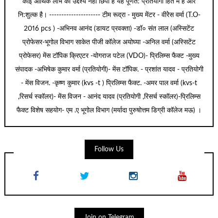
कोई आर्थिक लाभ का उद्देश्य नहीं छिपा है यह पूर्णत: प्रतियोगी हित में है और
नि:शुल्क है। --------------------- टीम रूद्रा - मुख्य मेंटर - वीरेेस वर्मा (T.O-
2016 pcs ) -अभिनव आनंद (डायट प्रवक्ता) -डॉ० संत लाल (अस्सिटेंट
प्रोफेसर-भूगोल विभाग साकेत पीजी कॉलेज अयोघ्या -अनिल वर्मा (अस्सिटेंट
प्रोफेसर) मेंस टॉपिक क्रिएटर -योगराज पटेल (VDO)- प्रिलिम्स फैक्ट -मुख्य
संपादक -अभिषेक कुमार वर्मा (प्रतियोगी)- मेंस टॉपिक. - प्रशांत यादव - प्रतियोगी
- मेंस विजन. -कृष्ण कुमार (kvs -t ) प्रिलिम्स फैक्ट. -अमर पाल वर्मा (kvs-t
,रिसर्च स्कॉलर)- मेंस विजन - आनंद यादव (प्रतियोगी ,रिसर्च स्कॉलर)-प्रिलिम्स
फैक्ट विशेष सहयोग- एम .ए भूगोल विभाग (मर्यादा पुरुषोत्तम डिग्री कॉलेज मऊ) ।
Follow Us
Join on Telegram