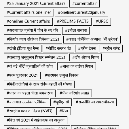
#25 January 2021 Current affairs
#currentaffair
#Current affairs one liner
#onelinercurrent23january
#oneliner Current affairs
#PRELIMS FACTS
#UPSC
#अरुणाचल प्रदेश में चीन के नए गाँव
#इबोला वायरस
#किशोर न्याय संशोधन विधेयक 2021
#क्वाड नौसैनिक अभ्यास: ‘सी ड्रैगन’
#खेलो इंडिया यूथ गेम्स
#गोविंद बल्लभ पंत
#ग्रीन टैक्स
#ग्रीन बॉण्ड
#जलवायु अनुकूलन शिखर सम्मेलन 2021
#डीप ओशन मिशन
#दो नई चींटी प्रजातियों की खोज
#नासा का वाईपर मिशन
#पद्म पुरस्कार 2021
#पारगमन उन्मुख विकास
#फिलिस्तीनियों के साथ संबंध-बहाली की घोषणा
#भारत का पहला चीता अभयारण्य
#भीमा कोरेगांव लड़ाई
#यातायात उल्लंघन प्रीमियम
#यूपीएससी
#राजनीति का अपराधीकरण
#राष्ट्रीय मतदाता दिवस (NVD)
#रिसा
#वित्त वर्ष 2021 में आईएमएफ का अनुमान