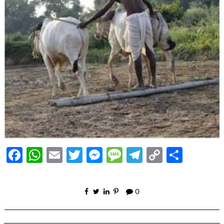
Facebook
WhatsApp
Email
Twitter
Messenger
Message
Telegram
Copy
Share
Link
0