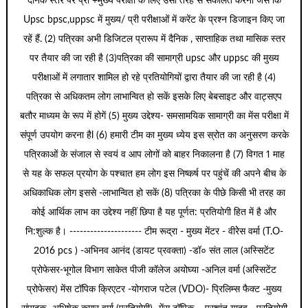
दैनिक स्तर पर प्री +मुख्य परीक्षा के लिए उसी तरह से संकलित करना जैसे कि
Upsc bpsc,uppsc में मुख्य/ प्री परीक्षाओं में करेंट के प्रश्न डिजाइन किए जा
रहें हैं. (2) पत्रिका अभी डिजिटल प्रारूप में दैनिक , साप्ताहिक तथा मासिक स्तर
पर तैयार की जा रही है (3)पत्रिका की सामाग्री upsc और uppsc की मुख्य
परीक्षाओं में लगातार शामिल हो रहे प्रतियोगियों द्वारा तैयार की जा रही है (4)
पत्रिका से अधिकतम लोग लाभान्वित हो सकें इसके लिए बेबसाइट और वाट्सएप
बतौर माध्यम के रूप में होगें (5) मुख्य उद्देश्य- समसामयिक सामाग्री का मेंस परीक्षा में
संपूर्ण उपयोग करना हैl (6) हमारी टीम का मुख्य ध्येय इस स्रोत का अनुसरण करके
पत्रिकाओं के संजाल से स्वयं व आप लोगों को बाहर निकालना है (7) विगत 1 माह
से यह के सफल प्रयोग के पश्चात हम लोग इस निष्कर्ष पर पहुंचें की अपने बीच के
अधिकाधिक लोग इससे -लाभान्वित हो सकें (8) पत्रिका के पीछे किसी भी तरह का
कोई आर्थिक लाभ का उद्देश्य नहीं छिपा है यह पूर्णत: प्रतियोगी हित में है और
नि:शुल्क है। --------------------- टीम रूद्रा - मुख्य मेंटर - वीरेेस वर्मा (T.O-
2016 pcs ) -अभिनव आनंद (डायट प्रवक्ता) -डॉ० संत लाल (अस्सिटेंट
प्रोफेसर-भूगोल विभाग साकेत पीजी कॉलेज अयोघ्या -अनिल वर्मा (अस्सिटेंट
प्रोफेसर) मेंस टॉपिक क्रिएटर -योगराज पटेल (VDO)- प्रिलिम्स फैक्ट -मुख्य