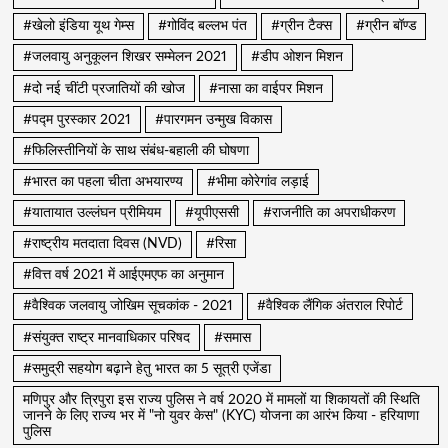
#खेलो इंडिया यूथ गेम्स
#गोविंद बल्लभ पंत
#ग्रीन टैक्स
#ग्रीन बॉण्ड
#जलवायु अनुकूलन शिखर सम्मेलन 2021
#डीप ओशन मिशन
#दो नई चींटी प्रजातियों की खोज
#नासा का वाईपर मिशन
#पद्म पुरस्कार 2021
#पारगमन उन्मुख विकास
#फिलिस्तीनियों के साथ संबंध-बहाली की घोषणा
#भारत का पहला चीता अभयारण्य
#भीमा कोरेगांव लड़ाई
#यातायात उल्लंघन प्रीमियम
#यूपीएससी
#राजनीति का अपराधीकरण
#राष्ट्रीय मतदाता दिवस (NVD)
#रिसा
#वित्त वर्ष 2021 में आईएमएफ का अनुमान
#वैश्विक जलवायु जोखिम सूचकांक - 2021
#वैश्विक लैंगिक अंतराल रिपोर्ट
#संयुक्त राष्ट्र मानवाधिकार परिषद
#समास
#समुद्री सहयोग बढ़ाने हेतु भारत का 5 सूत्री एजेंडा
मणिपुर और त्रिपुरा इस राज्य पुलिस ने वर्ष 2020 में मामलों या शिकायतों की स्थिति
जानने के लिए राज्य भर में "नो युवर केस" (KYC) योजना का आरंभ किया - हरियाणा
पुलिस