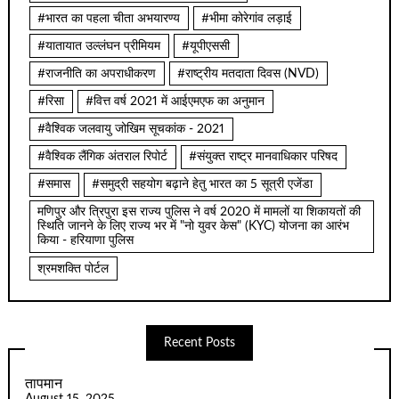
#भारत का पहला चीता अभयारण्य
#भीमा कोरेगांव लड़ाई
#यातायात उल्लंघन प्रीमियम
#यूपीएससी
#राजनीति का अपराधीकरण
#राष्ट्रीय मतदाता दिवस (NVD)
#रिसा
#वित्त वर्ष 2021 में आईएमएफ का अनुमान
#वैश्विक जलवायु जोखिम सूचकांक - 2021
#वैश्विक लैंगिक अंतराल रिपोर्ट
#संयुक्त राष्ट्र मानवाधिकार परिषद
#समास
#समुद्री सहयोग बढ़ाने हेतु भारत का 5 सूत्री एजेंडा
मणिपुर और त्रिपुरा इस राज्य पुलिस ने वर्ष 2020 में मामलों या शिकायतों की
स्थिति जानने के लिए राज्य भर में "नो युवर केस" (KYC) योजना का आरंभ
किया - हरियाणा पुलिस
श्रमशक्ति पोर्टल
Recent Posts
तापमान