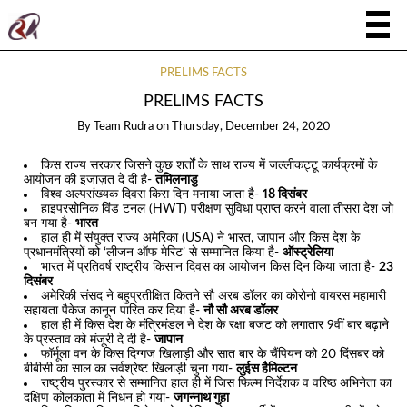
PRELIMS FACTS
PRELIMS FACTS
By
Team Rudra
on
Thursday, December 24, 2020
किस राज्य सरकार जिसने कुछ शर्तों के साथ राज्य में जल्लीकट्टू कार्यक्रमों के
आयोजन की इजाज़त दे दी है-
तमिलनाडु
विश्व अल्पसंख्यक दिवस किस दिन मनाया जाता है-
18 दिसंबर
हाइपरसोनिक विंड टनल (HWT) परीक्षण सुविधा प्राप्त करने वाला तीसरा देश जो
बन गया है-
भारत
हाल ही में संयुक्त राज्य अमेरिका (USA) ने भारत, जापान और किस देश के
प्रधानमंत्रियों को ‘लीजन ऑफ मेरिट’ से सम्मानित किया है-
ऑस्ट्रेलिया
भारत में प्रतिवर्ष राष्ट्रीय किसान दिवस का आयोजन किस दिन किया जाता है-
23
दिसंबर
अमेरिकी संसद ने बहुप्रतीक्षित कितने सौ अरब डॉलर का कोरोनो वायरस महामारी
सहायता पैकेज कानून पारित कर दिया है-
नौ सौ अरब डॉलर
हाल ही में किस देश के मंत्रिमंडल ने देश के रक्षा बजट को लगातार 9वीं बार बढ़ाने
के प्रस्ताव को मंजूरी दे दी है-
जापान
फॉर्मूला वन के किस दिग्गज खिलाड़ी और सात बार के चैंपियन को 20 दिंसबर को
बीबीसी का साल का सर्वश्रेष्ट खिलाड़ी चुना गया-
लुईस हैमिल्टन
राष्ट्रीय पुरस्कार से सम्मानित हाल ही में जिस फिल्म निर्देशक व वरिष्ठ अभिनेता का
दक्षिण कोलकाता में निधन हो गया-
जगन्नाथ गुहा