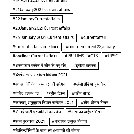
#19 April 2021 Current affairs
#21January2021 current affairs
#22JanuaryCurrentaffairs
#23January2021Current affairs
#25 January 2021 Current affairs
#currentaffair
#Current affairs one liner
#onelinercurrent23january
#oneliner Current affairs
#PRELIMS FACTS
#UPSC
#अरुणाचल प्रदेश में चीन के नए गाँव
#इबोला वायरस
#किशोर न्याय संशोधन विधेयक 2021
#क्वाड नौसैनिक अभ्यास: ‘सी ड्रैगन’
#खेलो इंडिया यूथ गेम्स
#गोविंद बल्लभ पंत
#ग्रीन टैक्स
#ग्रीन बॉण्ड
#जलवायु अनुकूलन शिखर सम्मेलन 2021
#डीप ओशन मिशन
#दो नई चींटी प्रजातियों की खोज
#नासा का वाईपर मिशन
#पद्म पुरस्कार 2021
#पारगमन उन्मुख विकास
#फिलिस्तीनियों के साथ संबंध-बहाली की घोषणा