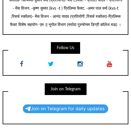
संपादक -अभिषेक कुमार वर्मा (प्रतियोगी)- मेंस टॉपिक. - प्रशांत यादव - प्रतियोगी
- मेंस विजन. -कृष्ण कुमार (kvs -t ) प्रिलिम्स फैक्ट. -अमर पाल वर्मा (kvs-t
,रिसर्च स्कॉलर)- मेंस विजन - आनंद यादव (प्रतियोगी ,रिसर्च स्कॉलर)-प्रिलिम्स
फैक्ट विशेष सहयोग- एम .ए भूगोल विभाग (मर्यादा पुरुषोत्तम डिग्री कॉलेज मऊ) ।
Follow Us
Join on Telegram
Join on Telegram for daily updates