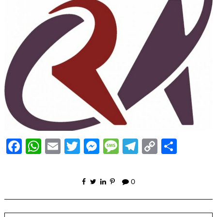
Facebook
WhatsApp
Email
Twitter
Messenger
Message
Telegram
Copy
Share
Link
0