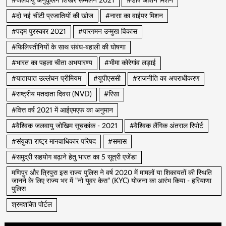
#जलवायु अनुकूलन शिखर सम्मेलन 2021
#डीप ओशन मिशन
#दो नई चींटी प्रजातियों की खोज
#नासा का वाईपर मिशन
#पद्म पुरस्कार 2021
#पारगमन उन्मुख विकास
#फिलिस्तीनियों के साथ संबंध-बहाली की घोषणा
#भारत का पहला चीता अभयारण्य
#भीमा कोरेगांव लड़ाई
#यातायात उल्लंघन प्रीमियम
#यूपीएससी
#राजनीति का अपराधीकरण
#राष्ट्रीय मतदाता दिवस (NVD)
#रिसा
#वित्त वर्ष 2021 में आईएमएफ का अनुमान
#वैश्विक जलवायु जोखिम सूचकांक - 2021
#वैश्विक लैंगिक अंतराल रिपोर्ट
#संयुक्त राष्ट्र मानवाधिकार परिषद
#समास
#समुद्री सहयोग बढ़ाने हेतु भारत का 5 सूत्री एजेंडा
मणिपुर और त्रिपुरा इस राज्य पुलिस ने वर्ष 2020 में मामलों या शिकायतों की स्थिति
जानने के लिए राज्य भर में "नो युवर केस" (KYC) योजना का आरंभ किया - हरियाणा
पुलिस
श्रमशक्ति पोर्टल