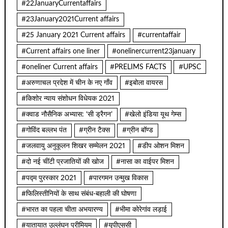
#22JanuaryCurrentaffairs
#23January2021Current affairs
#25 January 2021 Current affairs
#currentaffair
#Current affairs one liner
#onelinercurrent23january
#oneliner Current affairs
#PRELIMS FACTS
#UPSC
#अरुणाचल प्रदेश में चीन के नए गाँव
#इबोला वायरस
#किशोर न्याय संशोधन विधेयक 2021
#क्वाड नौसैनिक अभ्यास: ‘सी ड्रैगन’
#खेलो इंडिया यूथ गेम्स
#गोविंद बल्लभ पंत
#ग्रीन टैक्स
#ग्रीन बॉण्ड
#जलवायु अनुकूलन शिखर सम्मेलन 2021
#डीप ओशन मिशन
#दो नई चींटी प्रजातियों की खोज
#नासा का वाईपर मिशन
#पद्म पुरस्कार 2021
#पारगमन उन्मुख विकास
#फिलिस्तीनियों के साथ संबंध-बहाली की घोषणा
#भारत का पहला चीता अभयारण्य
#भीमा कोरेगांव लड़ाई
#यातायात उल्लंघन प्रीमियम
#यूपीएससी