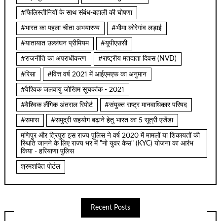
#फिलिस्तीनियों के साथ संबंध-बहाली की घोषणा
#भारत का पहला चीता अभयारण्य
#भीमा कोरेगांव लड़ाई
#यातायात उल्लंघन प्रीमियम
#यूपीएससी
#राजनीति का अपराधीकरण
#राष्ट्रीय मतदाता दिवस (NVD)
#रिसा
#वित्त वर्ष 2021 में आईएमएफ का अनुमान
#वैश्विक जलवायु जोखिम सूचकांक - 2021
#वैश्विक लैंगिक अंतराल रिपोर्ट
#संयुक्त राष्ट्र मानवाधिकार परिषद
#समास
#समुद्री सहयोग बढ़ाने हेतु भारत का 5 सूत्री एजेंडा
मणिपुर और त्रिपुरा इस राज्य पुलिस ने वर्ष 2020 में मामलों या शिकायतों की
स्थिति जानने के लिए राज्य भर में "नो युवर केस" (KYC) योजना का आरंभ
किया - हरियाणा पुलिस
श्रमशक्ति पोर्टल
Recent Posts