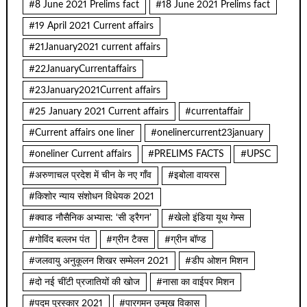
#8 June 2021 Prelims fact
#18 June 2021 Prelims fact
#19 April 2021 Current affairs
#21January2021 current affairs
#22JanuaryCurrentaffairs
#23January2021Current affairs
#25 January 2021 Current affairs
#currentaffair
#Current affairs one liner
#onelinercurrent23january
#oneliner Current affairs
#PRELIMS FACTS
#UPSC
#अरुणाचल प्रदेश में चीन के नए गाँव
#इबोला वायरस
#किशोर न्याय संशोधन विधेयक 2021
#क्वाड नौसैनिक अभ्यास: ‘सी ड्रैगन’
#खेलो इंडिया यूथ गेम्स
#गोविंद बल्लभ पंत
#ग्रीन टैक्स
#ग्रीन बॉण्ड
#जलवायु अनुकूलन शिखर सम्मेलन 2021
#डीप ओशन मिशन
#दो नई चींटी प्रजातियों की खोज
#नासा का वाईपर मिशन
#पद्म पुरस्कार 2021
#पारगमन उन्मुख विकास