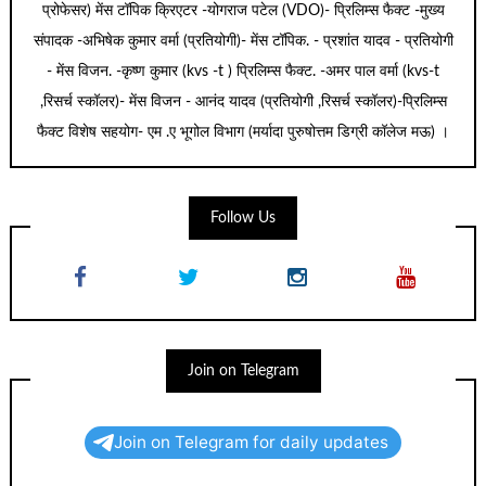
प्रोफेसर) मेंस टॉपिक क्रिएटर -योगराज पटेल (VDO)- प्रिलिम्स फैक्ट -मुख्य
संपादक -अभिषेक कुमार वर्मा (प्रतियोगी)- मेंस टॉपिक. - प्रशांत यादव - प्रतियोगी
- मेंस विजन. -कृष्ण कुमार (kvs -t ) प्रिलिम्स फैक्ट. -अमर पाल वर्मा (kvs-t
,रिसर्च स्कॉलर)- मेंस विजन - आनंद यादव (प्रतियोगी ,रिसर्च स्कॉलर)-प्रिलिम्स
फैक्ट विशेष सहयोग- एम .ए भूगोल विभाग (मर्यादा पुरुषोत्तम डिग्री कॉलेज मऊ) ।
Follow Us
Join on Telegram
Join on Telegram for daily updates