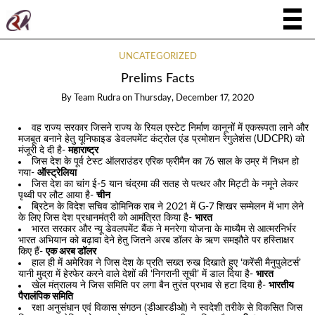
UNCATEGORIZED
Prelims Facts
By
Team Rudra
on
Thursday, December 17, 2020
वह राज्य सरकार जिसने राज्य के रियल एस्टेट निर्माण कानूनों में एकरूपता लाने और
मजबूत बनाने हेतु यूनिफाइड डेवलपमेंट कंट्रोल एंड प्रमोशन रेगुलेशंस (UDCPR) को
मंजूरी दे दी है-
महाराष्ट्र
जिस देश के पूर्व टेस्ट ऑलराउंडर एरिक फ्रीमैन का 76 साल के उम्र में निधन हो
गया-
ऑस्ट्रेलिया
जिस देश का चांग ई-5 यान चंद्रमा की सतह से पत्थर और मिट्टी के नमूने लेकर
पृथ्वी पर लौट आया है-
चीन
ब्रिटेन के विदेश सचिव डोमिनिक राब ने 2021 में G-7 शिखर सम्मेलन में भाग लेने
के लिए जिस देश प्रधानमंत्री को आमंत्रित किया है-
भारत
भारत सरकार और न्यू डेवलपमेंट बैंक ने मनरेगा योजना के माध्यैम से आत्मरनिर्भर
भारत अभियान को बढ़ावा देने हेतु जितने अरब डॉलर के ऋण समझौते पर हस्तािक्षर
किए हैं-
एक अरब डॉलर
हाल ही में अमेरिका ने जिस देश के प्रति सख्त रुख दिखाते हुए ‘करेंसी मैनुपुलेटर्स’
यानी मुद्रा में हेरफेर करने वाले देशों की ‘निगरानी सूची’ में डाल दिया है-
भारत
खेल मंत्रालय ने जिस समिति पर लगा बैन तुरंत प्रभाव से हटा दिया है-
भारतीय
पैरालंपिक समिति
रक्षा अनुसंधान एवं विकास संगठन (डीआरडीओ) ने स्वदेशी तरीके से विकसित जिस