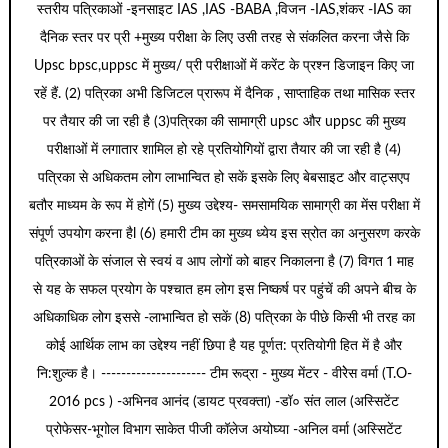
स्तरीय पत्रिकाओं -इनसाइट IAS ,IAS -BABA ,विजन -IAS,शंकर -IAS का
दैनिक स्तर पर प्री +मुख्य परीक्षा के लिए उसी तरह से संकलित करना जैसे कि
Upsc bpsc,uppsc में मुख्य/ प्री परीक्षाओं में करेंट के प्रश्न डिजाइन किए जा
रहें हैं. (2) पत्रिका अभी डिजिटल प्रारूप में दैनिक , साप्ताहिक तथा मासिक स्तर
पर तैयार की जा रही है (3)पत्रिका की सामाग्री upsc और uppsc की मुख्य
परीक्षाओं में लगातार शामिल हो रहे प्रतियोगियों द्वारा तैयार की जा रही है (4)
पत्रिका से अधिकतम लोग लाभान्वित हो सकें इसके लिए बेबसाइट और वाट्सएप
बतौर माध्यम के रूप में होगें (5) मुख्य उद्देश्य- समसामयिक सामाग्री का मेंस परीक्षा में
संपूर्ण उपयोग करना हैl (6) हमारी टीम का मुख्य ध्येय इस स्रोत का अनुसरण करके
पत्रिकाओं के संजाल से स्वयं व आप लोगों को बाहर निकालना है (7) विगत 1 माह
से यह के सफल प्रयोग के पश्चात हम लोग इस निष्कर्ष पर पहुंचें की अपने बीच के
अधिकाधिक लोग इससे -लाभान्वित हो सकें (8) पत्रिका के पीछे किसी भी तरह का
कोई आर्थिक लाभ का उद्देश्य नहीं छिपा है यह पूर्णत: प्रतियोगी हित में है और
नि:शुल्क है। --------------------- टीम रूद्रा - मुख्य मेंटर - वीरेेस वर्मा (T.O-
2016 pcs ) -अभिनव आनंद (डायट प्रवक्ता) -डॉ० संत लाल (अस्सिटेंट
प्रोफेसर-भूगोल विभाग साकेत पीजी कॉलेज अयोघ्या -अनिल वर्मा (अस्सिटेंट