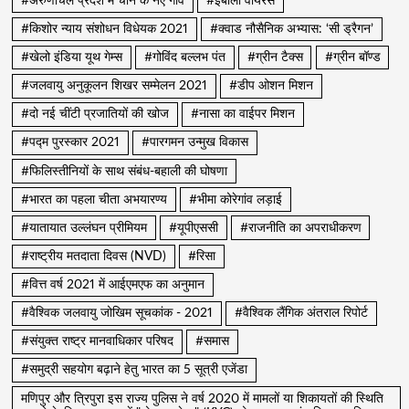
#अरुणाचल प्रदेश में चीन के नए गाँव
#इबोला वायरस
#किशोर न्याय संशोधन विधेयक 2021
#क्वाड नौसैनिक अभ्यास: ‘सी ड्रैगन’
#खेलो इंडिया यूथ गेम्स
#गोविंद बल्लभ पंत
#ग्रीन टैक्स
#ग्रीन बॉण्ड
#जलवायु अनुकूलन शिखर सम्मेलन 2021
#डीप ओशन मिशन
#दो नई चींटी प्रजातियों की खोज
#नासा का वाईपर मिशन
#पद्म पुरस्कार 2021
#पारगमन उन्मुख विकास
#फिलिस्तीनियों के साथ संबंध-बहाली की घोषणा
#भारत का पहला चीता अभयारण्य
#भीमा कोरेगांव लड़ाई
#यातायात उल्लंघन प्रीमियम
#यूपीएससी
#राजनीति का अपराधीकरण
#राष्ट्रीय मतदाता दिवस (NVD)
#रिसा
#वित्त वर्ष 2021 में आईएमएफ का अनुमान
#वैश्विक जलवायु जोखिम सूचकांक - 2021
#वैश्विक लैंगिक अंतराल रिपोर्ट
#संयुक्त राष्ट्र मानवाधिकार परिषद
#समास
#समुद्री सहयोग बढ़ाने हेतु भारत का 5 सूत्री एजेंडा
मणिपुर और त्रिपुरा इस राज्य पुलिस ने वर्ष 2020 में मामलों या शिकायतों की स्थिति