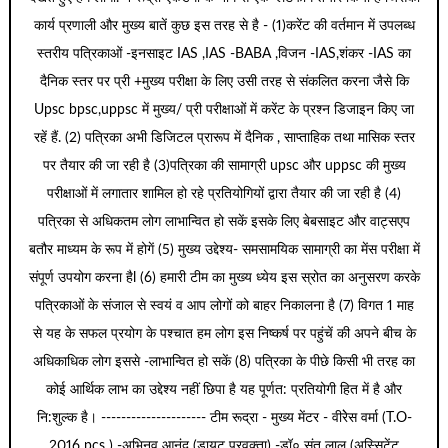
कार्य प्रणाली और मुख्य बातें कुछ इस तरह से है - (1)करेंट की वर्तमान में उपलब्ध
स्तरीय पत्रिकाओं -इनसाइट IAS ,IAS -BABA ,विजन -IAS,शंकर -IAS का
दैनिक स्तर पर प्री +मुख्य परीक्षा के लिए उसी तरह से संकलित करना जैसे कि
Upsc bpsc,uppsc में मुख्य/ प्री परीक्षाओं में करेंट के प्रश्न डिजाइन किए जा
रहें हैं. (2) पत्रिका अभी डिजिटल प्रारूप में दैनिक , साप्ताहिक तथा मासिक स्तर
पर तैयार की जा रही है (3)पत्रिका की सामाग्री upsc और uppsc की मुख्य
परीक्षाओं में लगातार शामिल हो रहे प्रतियोगियों द्वारा तैयार की जा रही है (4)
पत्रिका से अधिकतम लोग लाभान्वित हो सकें इसके लिए बेबसाइट और वाट्सएप
बतौर माध्यम के रूप में होगें (5) मुख्य उद्देश्य- समसामयिक सामाग्री का मेंस परीक्षा में
संपूर्ण उपयोग करना हैl (6) हमारी टीम का मुख्य ध्येय इस स्रोत का अनुसरण करके
पत्रिकाओं के संजाल से स्वयं व आप लोगों को बाहर निकालना है (7) विगत 1 माह
से यह के सफल प्रयोग के पश्चात हम लोग इस निष्कर्ष पर पहुंचें की अपने बीच के
अधिकाधिक लोग इससे -लाभान्वित हो सकें (8) पत्रिका के पीछे किसी भी तरह का
कोई आर्थिक लाभ का उद्देश्य नहीं छिपा है यह पूर्णत: प्रतियोगी हित में है और
नि:शुल्क है। --------------------- टीम रूद्रा - मुख्य मेंटर - वीरेेस वर्मा (T.O-
2016 pcs ) -अभिनव आनंद (डायट प्रवक्ता) -डॉ० संत लाल (अस्सिटेंट