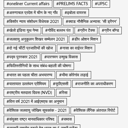
#oneliner Current affairs
#PRELIMS FACTS
#UPSC
#अरुणाचल प्रदेश में चीन के नए गाँव
#इबोला वायरस
#किशोर न्याय संशोधन विधेयक 2021
#क्वाड नौसैनिक अभ्यास: ‘सी ड्रैगन’
#खेलो इंडिया यूथ गेम्स
#गोविंद बल्लभ पंत
#ग्रीन टैक्स
#ग्रीन बॉण्ड
#जलवायु अनुकूलन शिखर सम्मेलन 2021
#डीप ओशन मिशन
#दो नई चींटी प्रजातियों की खोज
#नासा का वाईपर मिशन
#पद्म पुरस्कार 2021
#पारगमन उन्मुख विकास
#फिलिस्तीनियों के साथ संबंध-बहाली की घोषणा
#भारत का पहला चीता अभयारण्य
#भीमा कोरेगांव लड़ाई
#यातायात उल्लंघन प्रीमियम
#यूपीएससी
#राजनीति का अपराधीकरण
#राष्ट्रीय मतदाता दिवस (NVD)
#रिसा
#वित्त वर्ष 2021 में आईएमएफ का अनुमान
#वैश्विक जलवायु जोखिम सूचकांक - 2021
#वैश्विक लैंगिक अंतराल रिपोर्ट
#संयुक्त राष्ट्र मानवाधिकार परिषद
#समास