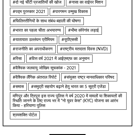
#दो नई चींटी प्रजातियों की खोज
#नासा का वाईपर मिशन
#पद्म पुरस्कार 2021
#पारगमन उन्मुख विकास
#फिलिस्तीनियों के साथ संबंध-बहाली की घोषणा
#भारत का पहला चीता अभयारण्य
#भीमा कोरेगांव लड़ाई
#यातायात उल्लंघन प्रीमियम
#यूपीएससी
#राजनीति का अपराधीकरण
#राष्ट्रीय मतदाता दिवस (NVD)
#रिसा
#वित्त वर्ष 2021 में आईएमएफ का अनुमान
#वैश्विक जलवायु जोखिम सूचकांक - 2021
#वैश्विक लैंगिक अंतराल रिपोर्ट
#संयुक्त राष्ट्र मानवाधिकार परिषद
#समास
#समुद्री सहयोग बढ़ाने हेतु भारत का 5 सूत्री एजेंडा
मणिपुर और त्रिपुरा इस राज्य पुलिस ने वर्ष 2020 में मामलों या शिकायतों की
स्थिति जानने के लिए राज्य भर में "नो युवर केस" (KYC) योजना का आरंभ
किया - हरियाणा पुलिस
श्रमशक्ति पोर्टल