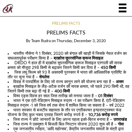
PRELIMS FACTS
PRELIMS FACTS
By
Team Rudra
on
Thursday, December 3, 2020
भारतीय नौसेना ने 1 दिसंबर, 2020 को बंगाल की खाड़ी में जिसके नेवल वर्जन का
सफलतापूर्वक परीक्षण किया है –
ब्रह्मोस सुपरसोनिक क्रूज मिसाइल
DRDO ने हाल ही में ब्रह्मोस सुपरसोनिक क्रूज मिसाइल प्रणाली की मारक
क्षमता को मौजूदा 298 किमी से बढ़ाकर जितने किमी कर दिया है –
450 किमी
जिस लघु फिल्म को 93 वें अकादमी पुरस्कार में भारत की आधिकारिक प्रविष्टि के
तौर पर चुना गया है –
शेमलेस
विवाह में पारदर्शिता के लिए जो राज्य कानून लाने की योजना बना रहा है –
असम
ब्रह्मोस मिसाइल के लैंड-अटैक वर्जन की मारक क्षमता, जो पहले 290 किमी थी, वह
जितने किमी तक बढ़ा दी गई है –
400 किमी
विश्व एड्स दिवस हर साल जिस तारीख़ को मनाया जाता है –
01 दिसंबर
भारत ने एक एंटी-रेडिएशन मिसाइल रुद्रम -1 का परीक्षण किया है. एंटी-रेडिएशन
मिसाइल रुद्रम -1 को जिस वर्ष तक सेना में शामिल किया जा सकता है – वर्ष 2022
भारत सरकार से बजटीय सहायता के तौर पर एग्रीकल्चर इन्फ्रास्ट्रक्चर फंड
योजना के लिए कुल नकद प्रवाह जितने करोड़ रुपये है –
10,736 करोड़ रुपये
जिस राज्य ने छोटे जानवरों के लिए अपना पहला इको-ब्रिज बनाया है –
उत्तराखंड
जिस राज्य ने एकमुश्त में बिजली बिल निपटान योजना 2020 शुरू की है –
गोवा
एक जनजातीय त्योहार, ‘आदि महोत्सव’, केंद्रीय जनजातीय मामलों के मंत्री द्वारा