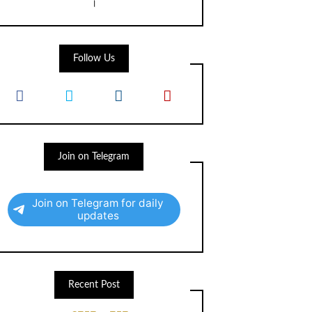
।
Follow Us
Join on Telegram
Join on Telegram for daily
updates
Recent Post