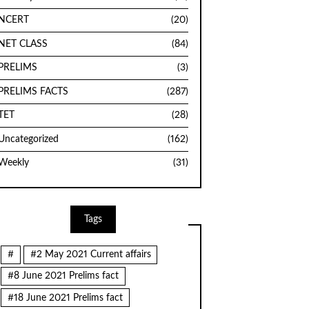
NCERT
(20)
NET CLASS
(84)
PRELIMS
(3)
PRELIMS FACTS
(287)
TET
(28)
Uncategorized
(162)
Weekly
(31)
Tags
#
#2 May 2021 Current affairs
#8 June 2021 Prelims fact
#18 June 2021 Prelims fact