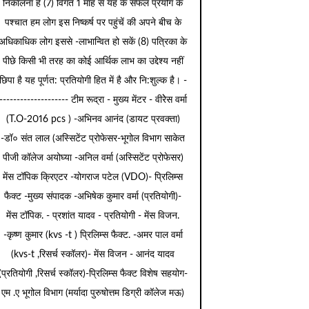
निकालना है (7) विगत 1 माह से यह के सफल प्रयोग के
पश्चात हम लोग इस निष्कर्ष पर पहुंचें की अपने बीच के
अधिकाधिक लोग इससे -लाभान्वित हो सकें (8) पत्रिका के
पीछे किसी भी तरह का कोई आर्थिक लाभ का उद्देश्य नहीं
छिपा है यह पूर्णत: प्रतियोगी हित में है और नि:शुल्क है। -
-------------------- टीम रूद्रा - मुख्य मेंटर - वीरेेस वर्मा
(T.O-2016 pcs ) -अभिनव आनंद (डायट प्रवक्ता)
-डॉ० संत लाल (अस्सिटेंट प्रोफेसर-भूगोल विभाग साकेत
पीजी कॉलेज अयोघ्या -अनिल वर्मा (अस्सिटेंट प्रोफेसर)
मेंस टॉपिक क्रिएटर -योगराज पटेल (VDO)- प्रिलिम्स
फैक्ट -मुख्य संपादक -अभिषेक कुमार वर्मा (प्रतियोगी)-
मेंस टॉपिक. - प्रशांत यादव - प्रतियोगी - मेंस विजन.
-कृष्ण कुमार (kvs -t ) प्रिलिम्स फैक्ट. -अमर पाल वर्मा
(kvs-t ,रिसर्च स्कॉलर)- मेंस विजन - आनंद यादव
(प्रतियोगी ,रिसर्च स्कॉलर)-प्रिलिम्स फैक्ट विशेष सहयोग-
एम .ए भूगोल विभाग (मर्यादा पुरुषोत्तम डिग्री कॉलेज मऊ)