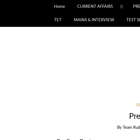
Home
CURRENT AFFAIRS
PR
TET
MAINS & INTERVIEW
TEST S
P
Pre
By
Team Rud