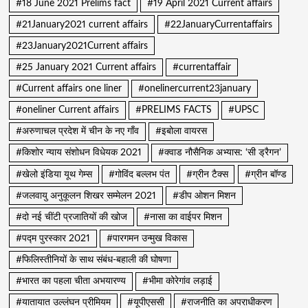
#18 June 2021 Prelims fact
#19 April 2021 Current affairs
#21January2021 current affairs
#22JanuaryCurrentaffairs
#23January2021Current affairs
#25 January 2021 Current affairs
#currentaffair
#Current affairs one liner
#onelinercurrent23january
#oneliner Current affairs
#PRELIMS FACTS
#UPSC
#अरुणाचल प्रदेश में चीन के नए गाँव
#इबोला वायरस
#किशोर न्याय संशोधन विधेयक 2021
#क्वाड नौसैनिक अभ्यास: ‘सी ड्रैगन’
#खेलो इंडिया यूथ गेम्स
#गोविंद बल्लभ पंत
#ग्रीन टैक्स
#ग्रीन बॉण्ड
#जलवायु अनुकूलन शिखर सम्मेलन 2021
#डीप ओशन मिशन
#दो नई चींटी प्रजातियों की खोज
#नासा का वाईपर मिशन
#पद्म पुरस्कार 2021
#पारगमन उन्मुख विकास
#फिलिस्तीनियों के साथ संबंध-बहाली की घोषणा
#भारत का पहला चीता अभयारण्य
#भीमा कोरेगांव लड़ाई
#यातायात उल्लंघन प्रीमियम
#यूपीएससी
#राजनीति का अपराधीकरण