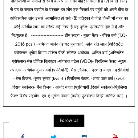
पत्रिकाओं के संजाल से स्वयं व आप लोगों को बाहर निकालना है (7) विगत 1 माह
से यह के सफल प्रयोग के पश्चात हम लोग इस निष्कर्ष पर पहुंचें की अपने बीच के
अधिकाधिक लोग इससे -लाभान्वित हो सकें (8) पत्रिका के पीछे किसी भी तरह का
कोई आर्थिक लाभ का उद्देश्य नहीं छिपा है यह पूर्णत: प्रतियोगी हित में है और
नि:शुल्क है। --------------------- टीम रूद्रा - मुख्य मेंटर - वीरेेस वर्मा (T.O-
2016 pcs ) -अभिनव आनंद (डायट प्रवक्ता) -डॉ० संत लाल (अस्सिटेंट
प्रोफेसर-भूगोल विभाग साकेत पीजी कॉलेज अयोघ्या -अनिल वर्मा (अस्सिटेंट
प्रोफेसर) मेंस टॉपिक क्रिएटर -योगराज पटेल (VDO)- प्रिलिम्स फैक्ट -मुख्य
संपादक -अभिषेक कुमार वर्मा (प्रतियोगी)- मेंस टॉपिक. - प्रशांत यादव - प्रतियोगी
- मेंस विजन. -कृष्ण कुमार (kvs -t ) प्रिलिम्स फैक्ट. -अमर पाल वर्मा (kvs-t
,रिसर्च स्कॉलर)- मेंस विजन - आनंद यादव (प्रतियोगी ,रिसर्च स्कॉलर)-प्रिलिम्स
फैक्ट विशेष सहयोग- एम .ए भूगोल विभाग (मर्यादा पुरुषोत्तम डिग्री कॉलेज मऊ) ।
Follow Us