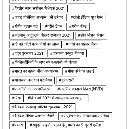
#किशोर न्याय संशोधन विधेयक 2021
#क्वाड नौसैनिक अभ्यास: ‘सी ड्रैगन’
#खेलो इंडिया यूथ गेम्स
#गोविंद बल्लभ पंत
#ग्रीन टैक्स
#ग्रीन बॉण्ड
#जलवायु अनुकूलन शिखर सम्मेलन 2021
#डीप ओशन मिशन
#दो नई चींटी प्रजातियों की खोज
#नासा का वाईपर मिशन
#पद्म पुरस्कार 2021
#पारगमन उन्मुख विकास
#फिलिस्तीनियों के साथ संबंध-बहाली की घोषणा
#भारत का पहला चीता अभयारण्य
#भीमा कोरेगांव लड़ाई
#यातायात उल्लंघन प्रीमियम
#यूपीएससी
#राजनीति का अपराधीकरण
#राष्ट्रीय मतदाता दिवस (NVD)
#रिसा
#वित्त वर्ष 2021 में आईएमएफ का अनुमान
#वैश्विक जलवायु जोखिम सूचकांक - 2021
#वैश्विक लैंगिक अंतराल रिपोर्ट
#संयुक्त राष्ट्र मानवाधिकार परिषद
#समास
#समुद्री सहयोग बढ़ाने हेतु भारत का 5 सूत्री एजेंडा