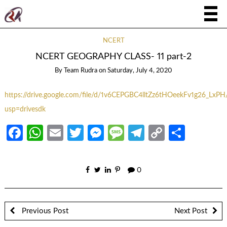
NCERT
NCERT GEOGRAPHY CLASS- 11 part-2
By
Team Rudra
on
Saturday, July 4, 2020
https://drive.google.com/file/d/1v6CEPGBC4lltZz6tHOeekFv1g26_LxPH
usp=drivesdk
Facebook
WhatsApp
Email
Twitter
Messenger
Message
Telegram
Copy
Share
Link
0
Previous Post
Next Post