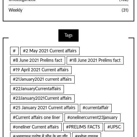
Weekly
(31)
Tags
#
#2 May 2021 Current affairs
#8 June 2021 Prelims fact
#18 June 2021 Prelims fact
#19 April 2021 Current affairs
#21January2021 current affairs
#22JanuaryCurrentaffairs
#23January2021Current affairs
#25 January 2021 Current affairs
#currentaffair
#Current affairs one liner
#onelinercurrent23january
#oneliner Current affairs
#PRELIMS FACTS
#UPSC
#अरुणाचल प्रदेश में चीन के नए गाँव
#इबोला वायरस