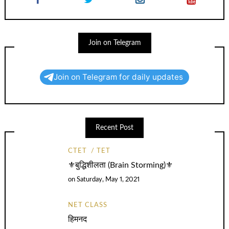
Join on Telegram
Join on Telegram for daily updates
Recent Post
CTET
TET
⚜️बुद्धिशीलता (Brain Storming)⚜️
on
Saturday, May 1, 2021
NET CLASS
हिमनद