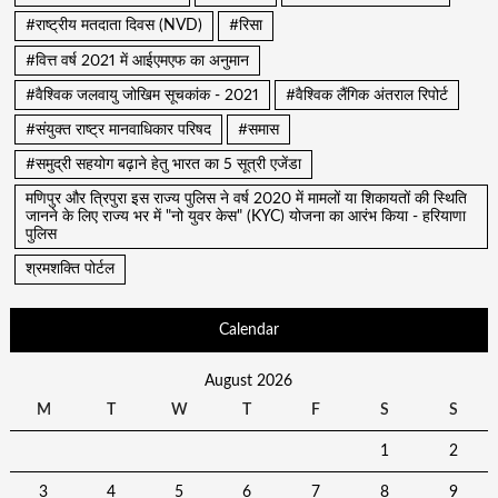
#राष्ट्रीय मतदाता दिवस (NVD)
#रिसा
#वित्त वर्ष 2021 में आईएमएफ का अनुमान
#वैश्विक जलवायु जोखिम सूचकांक - 2021
#वैश्विक लैंगिक अंतराल रिपोर्ट
#संयुक्त राष्ट्र मानवाधिकार परिषद
#समास
#समुद्री सहयोग बढ़ाने हेतु भारत का 5 सूत्री एजेंडा
मणिपुर और त्रिपुरा इस राज्य पुलिस ने वर्ष 2020 में मामलों या शिकायतों की स्थिति
जानने के लिए राज्य भर में "नो युवर केस" (KYC) योजना का आरंभ किया - हरियाणा
पुलिस
श्रमशक्ति पोर्टल
Calendar
August 2026
M
T
W
T
F
S
S
1
2
3
4
5
6
7
8
9