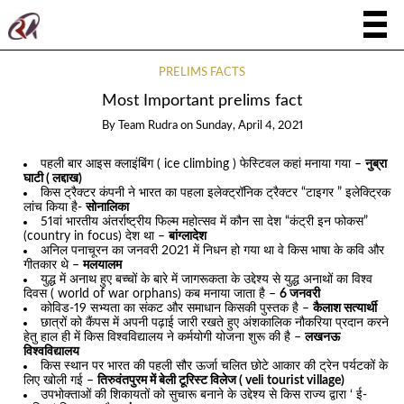
PRELIMS FACTS
Most Important prelims fact
By
Team Rudra
on
Sunday, April 4, 2021
पहली बार आइस क्लाइंबिंग ( ice climbing ) फेस्टिवल कहां मनाया गया –
नुब्रा
घाटी ( लद्दाख)
किस ट्रैक्टर कंपनी ने भारत का पहला इलेक्ट्रॉनिक ट्रैक्टर “टाइगर ” इलेक्ट्रिक
लांच किया है-
सोनालिका
51वां भारतीय अंतर्राष्ट्रीय फिल्म महोत्सव में कौन सा देश “कंट्री इन फोकस”
(country in focus) देश था –
बांग्लादेश
अनिल पनाचूरन का जनवरी 2021 में निधन हो गया था वे किस भाषा के कवि और
गीतकार थे –
मलयालम
युद्ध में अनाथ हुए बच्चों के बारे में जागरूकता के उद्देश्य से युद्ध अनाथों का विश्व
दिवस ( world of war orphans) कब मनाया जाता है –
6 जनवरी
कोविड-19 सभ्यता का संकट और समाधान किसकी पुस्तक है –
कैलाश सत्यार्थी
छात्रों को कैंपस में अपनी पढ़ाई जारी रखते हुए अंशकालिक नौकरिया प्रदान करने
हेतु हाल ही में किस विश्वविद्यालय ने कर्मयोगी योजना शुरू की है –
लखनऊ
विश्वविद्यालय
किस स्थान पर भारत की पहली सौर ऊर्जा चलित छोटे आकार की ट्रेन पर्यटकों के
लिए खोली गई –
तिरुवंतपुरम में बेली टूरिस्ट विलेज ( veli tourist village)
उपभोक्ताओं की शिकायतों को सुचारू बनाने के उद्देश्य से किस राज्य द्वारा ‘ ई-