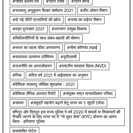
#गोविंद बल्लभ पंत
#ग्रीन टैक्स
#ग्रीन बॉण्ड
#जलवायु अनुकूलन शिखर सम्मेलन 2021
#डीप ओशन मिशन
#दो नई चींटी प्रजातियों की खोज
#नासा का वाईपर मिशन
#पद्म पुरस्कार 2021
#पारगमन उन्मुख विकास
#फिलिस्तीनियों के साथ संबंध-बहाली की घोषणा
#भारत का पहला चीता अभयारण्य
#भीमा कोरेगांव लड़ाई
#यातायात उल्लंघन प्रीमियम
#यूपीएससी
#राजनीति का अपराधीकरण
#राष्ट्रीय मतदाता दिवस (NVD)
#रिसा
#वित्त वर्ष 2021 में आईएमएफ का अनुमान
#वैश्विक जलवायु जोखिम सूचकांक - 2021
#वैश्विक लैंगिक अंतराल रिपोर्ट
#संयुक्त राष्ट्र मानवाधिकार परिषद
#समास
#समुद्री सहयोग बढ़ाने हेतु भारत का 5 सूत्री एजेंडा
मणिपुर और त्रिपुरा इस राज्य पुलिस ने वर्ष 2020 में मामलों या शिकायतों की
स्थिति जानने के लिए राज्य भर में "नो युवर केस" (KYC) योजना का आरंभ
किया - हरियाणा पुलिस
श्रमशक्ति पोर्टल