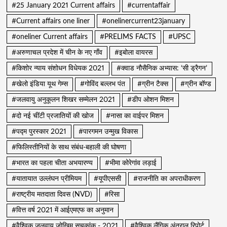
#25 January 2021 Current affairs
#currentaffair
#Current affairs one liner
#onelinercurrent23january
#oneliner Current affairs
#PRELIMS FACTS
#UPSC
#अरुणाचल प्रदेश में चीन के नए गाँव
#इबोला वायरस
#किशोर न्याय संशोधन विधेयक 2021
#क्वाड नौसैनिक अभ्यास: ‘सी ड्रैगन’
#खेलो इंडिया यूथ गेम्स
#गोविंद बल्लभ पंत
#ग्रीन टैक्स
#ग्रीन बॉण्ड
#जलवायु अनुकूलन शिखर सम्मेलन 2021
#डीप ओशन मिशन
#दो नई चींटी प्रजातियों की खोज
#नासा का वाईपर मिशन
#पद्म पुरस्कार 2021
#पारगमन उन्मुख विकास
#फिलिस्तीनियों के साथ संबंध-बहाली की घोषणा
#भारत का पहला चीता अभयारण्य
#भीमा कोरेगांव लड़ाई
#यातायात उल्लंघन प्रीमियम
#यूपीएससी
#राजनीति का अपराधीकरण
#राष्ट्रीय मतदाता दिवस (NVD)
#रिसा
#वित्त वर्ष 2021 में आईएमएफ का अनुमान
#वैश्विक जलवायु जोखिम सूचकांक - 2021
#वैश्विक लैंगिक अंतराल रिपोर्ट