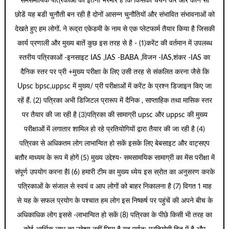
समसमायिक पत्रिकाओं की इतनी भरमार है कि किसका चयन करे और कौन सा
छोडें यह बडी चुनौती बन रही है दोनों आसन्न चुनौतियों और संभावित संभावनाओं को
देखते हुए हम लोगों. ने रूद्रा एकेडमी के नाम से एक प्लेटफार्म तैयार किया है जिसकी
कार्य प्रणाली और मुख्य बातें कुछ इस तरह से है - (1)करेंट की वर्तमान में उपलब्ध
स्तरीय पत्रिकाओं -इनसाइट IAS ,IAS -BABA ,विजन -IAS,शंकर -IAS का
दैनिक स्तर पर प्री +मुख्य परीक्षा के लिए उसी तरह से संकलित करना जैसे कि
Upsc bpsc,uppsc में मुख्य/ प्री परीक्षाओं में करेंट के प्रश्न डिजाइन किए जा
रहें हैं. (2) पत्रिका अभी डिजिटल प्रारूप में दैनिक , साप्ताहिक तथा मासिक स्तर
पर तैयार की जा रही है (3)पत्रिका की सामाग्री upsc और uppsc की मुख्य
परीक्षाओं में लगातार शामिल हो रहे प्रतियोगियों द्वारा तैयार की जा रही है (4)
पत्रिका से अधिकतम लोग लाभान्वित हो सकें इसके लिए बेबसाइट और वाट्सएप
बतौर माध्यम के रूप में होगें (5) मुख्य उद्देश्य- समसामयिक सामाग्री का मेंस परीक्षा में
संपूर्ण उपयोग करना हैl (6) हमारी टीम का मुख्य ध्येय इस स्रोत का अनुसरण करके
पत्रिकाओं के संजाल से स्वयं व आप लोगों को बाहर निकालना है (7) विगत 1 माह
से यह के सफल प्रयोग के पश्चात हम लोग इस निष्कर्ष पर पहुंचें की अपने बीच के
अधिकाधिक लोग इससे -लाभान्वित हो सकें (8) पत्रिका के पीछे किसी भी तरह का