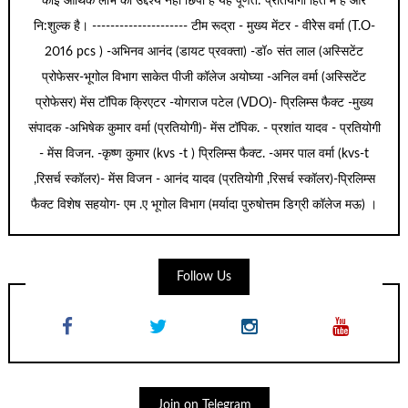
कोई आर्थिक लाभ का उद्देश्य नहीं छिपा है यह पूर्णत: प्रतियोगी हित में है और
नि:शुल्क है। --------------------- टीम रूद्रा - मुख्य मेंटर - वीरेेस वर्मा (T.O-
2016 pcs ) -अभिनव आनंद (डायट प्रवक्ता) -डॉ० संत लाल (अस्सिटेंट
प्रोफेसर-भूगोल विभाग साकेत पीजी कॉलेज अयोघ्या -अनिल वर्मा (अस्सिटेंट
प्रोफेसर) मेंस टॉपिक क्रिएटर -योगराज पटेल (VDO)- प्रिलिम्स फैक्ट -मुख्य
संपादक -अभिषेक कुमार वर्मा (प्रतियोगी)- मेंस टॉपिक. - प्रशांत यादव - प्रतियोगी
- मेंस विजन. -कृष्ण कुमार (kvs -t ) प्रिलिम्स फैक्ट. -अमर पाल वर्मा (kvs-t
,रिसर्च स्कॉलर)- मेंस विजन - आनंद यादव (प्रतियोगी ,रिसर्च स्कॉलर)-प्रिलिम्स
फैक्ट विशेष सहयोग- एम .ए भूगोल विभाग (मर्यादा पुरुषोत्तम डिग्री कॉलेज मऊ) ।
Follow Us
Join on Telegram