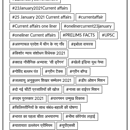
#23January2021Current affairs
#25 January 2021 Current affairs
#currentaffair
#Current affairs one liner
#onelinercurrent23january
#oneliner Current affairs
#PRELIMS FACTS
#UPSC
#अरुणाचल प्रदेश में चीन के नए गाँव
#इबोला वायरस
#किशोर न्याय संशोधन विधेयक 2021
#क्वाड नौसैनिक अभ्यास: ‘सी ड्रैगन’
#खेलो इंडिया यूथ गेम्स
#गोविंद बल्लभ पंत
#ग्रीन टैक्स
#ग्रीन बॉण्ड
#जलवायु अनुकूलन शिखर सम्मेलन 2021
#डीप ओशन मिशन
#दो नई चींटी प्रजातियों की खोज
#नासा का वाईपर मिशन
#पद्म पुरस्कार 2021
#पारगमन उन्मुख विकास
#फिलिस्तीनियों के साथ संबंध-बहाली की घोषणा
#भारत का पहला चीता अभयारण्य
#भीमा कोरेगांव लड़ाई
#यातायात उल्लंघन प्रीमियम
#यूपीएससी