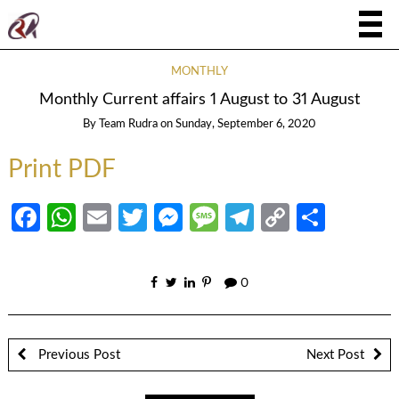
MONTHLY
Monthly Current affairs 1 August to 31 August
By
Team Rudra
on
Sunday, September 6, 2020
Print PDF
Facebook
WhatsApp
Email
Twitter
Messenger
Message
Telegram
Copy
Share
Link
0
Previous Post
Next Post