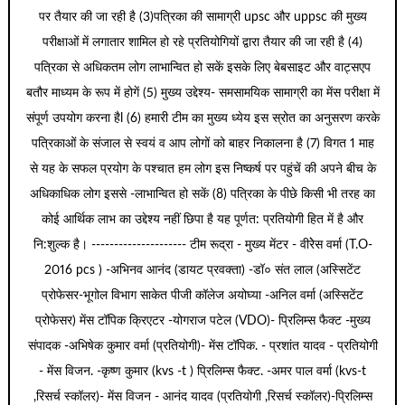
पर तैयार की जा रही है (3)पत्रिका की सामाग्री upsc और uppsc की मुख्य
परीक्षाओं में लगातार शामिल हो रहे प्रतियोगियों द्वारा तैयार की जा रही है (4)
पत्रिका से अधिकतम लोग लाभान्वित हो सकें इसके लिए बेबसाइट और वाट्सएप
बतौर माध्यम के रूप में होगें (5) मुख्य उद्देश्य- समसामयिक सामाग्री का मेंस परीक्षा में
संपूर्ण उपयोग करना हैl (6) हमारी टीम का मुख्य ध्येय इस स्रोत का अनुसरण करके
पत्रिकाओं के संजाल से स्वयं व आप लोगों को बाहर निकालना है (7) विगत 1 माह
से यह के सफल प्रयोग के पश्चात हम लोग इस निष्कर्ष पर पहुंचें की अपने बीच के
अधिकाधिक लोग इससे -लाभान्वित हो सकें (8) पत्रिका के पीछे किसी भी तरह का
कोई आर्थिक लाभ का उद्देश्य नहीं छिपा है यह पूर्णत: प्रतियोगी हित में है और
नि:शुल्क है। --------------------- टीम रूद्रा - मुख्य मेंटर - वीरेेस वर्मा (T.O-
2016 pcs ) -अभिनव आनंद (डायट प्रवक्ता) -डॉ० संत लाल (अस्सिटेंट
प्रोफेसर-भूगोल विभाग साकेत पीजी कॉलेज अयोघ्या -अनिल वर्मा (अस्सिटेंट
प्रोफेसर) मेंस टॉपिक क्रिएटर -योगराज पटेल (VDO)- प्रिलिम्स फैक्ट -मुख्य
संपादक -अभिषेक कुमार वर्मा (प्रतियोगी)- मेंस टॉपिक. - प्रशांत यादव - प्रतियोगी
- मेंस विजन. -कृष्ण कुमार (kvs -t ) प्रिलिम्स फैक्ट. -अमर पाल वर्मा (kvs-t
,रिसर्च स्कॉलर)- मेंस विजन - आनंद यादव (प्रतियोगी ,रिसर्च स्कॉलर)-प्रिलिम्स