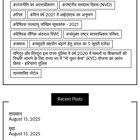
#राजनीति का अपराधीकरण
#राष्ट्रीय मतदाता दिवस (NVD)
#रिसा
#वित्त वर्ष 2021 में आईएमएफ का अनुमान
#वैश्विक जलवायु जोखिम सूचकांक - 2021
#वैश्विक लैंगिक अंतराल रिपोर्ट
#संयुक्त राष्ट्र मानवाधिकार परिषद
#समास
#समुद्री सहयोग बढ़ाने हेतु भारत का 5 सूत्री एजेंडा
मणिपुर और त्रिपुरा इस राज्य पुलिस ने वर्ष 2020 में मामलों या शिकायतों की
स्थिति जानने के लिए राज्य भर में "नो युवर केस" (KYC) योजना का आरंभ
किया - हरियाणा पुलिस
श्रमशक्ति पोर्टल
Recent Posts
तापमान
August 15, 2025
मृदा
August 15, 2025