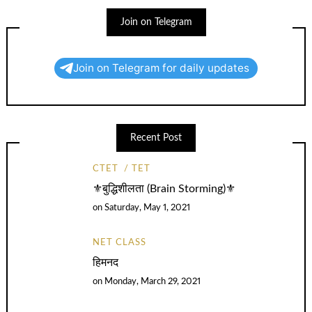
Join on Telegram
Join on Telegram for daily updates
Recent Post
CTET
TET
⚜️बुद्धिशीलता (Brain Storming)⚜️
on
Saturday, May 1, 2021
NET CLASS
हिमनद
on
Monday, March 29, 2021