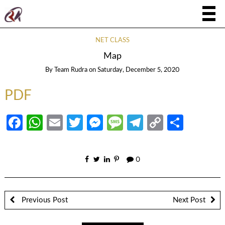
NET CLASS
Map
By
Team Rudra
on
Saturday, December 5, 2020
PDF
Facebook
WhatsApp
Email
Twitter
Messenger
Message
Telegram
Copy
Share
Link
0
Previous Post
Next Post