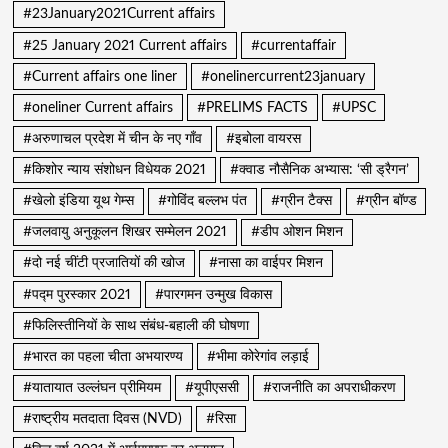
#23January2021Current affairs
#25 January 2021 Current affairs
#currentaffair
#Current affairs one liner
#onelinercurrent23january
#oneliner Current affairs
#PRELIMS FACTS
#UPSC
#अरुणाचल प्रदेश में चीन के नए गाँव
#इबोला वायरस
#किशोर न्याय संशोधन विधेयक 2021
#क्वाड नौसैनिक अभ्यास: ‘सी ड्रैगन’
#खेलो इंडिया यूथ गेम्स
#गोविंद बल्लभ पंत
#ग्रीन टैक्स
#ग्रीन बॉण्ड
#जलवायु अनुकूलन शिखर सम्मेलन 2021
#डीप ओशन मिशन
#दो नई चींटी प्रजातियों की खोज
#नासा का वाईपर मिशन
#पद्म पुरस्कार 2021
#पारगमन उन्मुख विकास
#फिलिस्तीनियों के साथ संबंध-बहाली की घोषणा
#भारत का पहला चीता अभयारण्य
#भीमा कोरेगांव लड़ाई
#यातायात उल्लंघन प्रीमियम
#यूपीएससी
#राजनीति का अपराधीकरण
#राष्ट्रीय मतदाता दिवस (NVD)
#रिसा