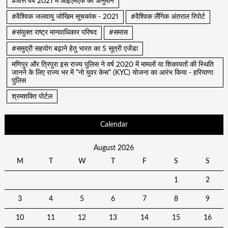
#वित्त वर्ष 2021 में आईएमएफ का अनुमान
#वैश्विक जलवायु जोखिम सूचकांक - 2021
#वैश्विक लैंगिक अंतराल रिपोर्ट
#संयुक्त राष्ट्र मानवाधिकार परिषद
#समास
#समुद्री सहयोग बढ़ाने हेतु भारत का 5 सूत्री एजेंडा
मणिपुर और त्रिपुरा इस राज्य पुलिस ने वर्ष 2020 में मामलों या शिकायतों की स्थिति
जानने के लिए राज्य भर में "नो युवर केस" (KYC) योजना का आरंभ किया - हरियाणा
पुलिस
श्रमशक्ति पोर्टल
Calendar
August 2026
M
T
W
T
F
S
S
1
2
3
4
5
6
7
8
9
10
11
12
13
14
15
16