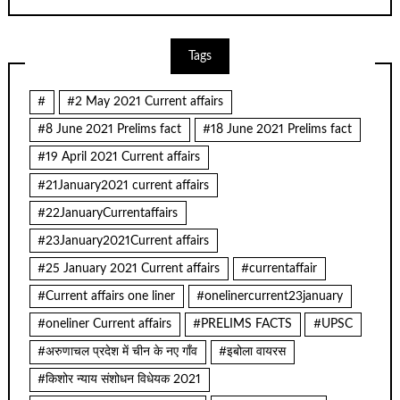
Tags
#
#2 May 2021 Current affairs
#8 June 2021 Prelims fact
#18 June 2021 Prelims fact
#19 April 2021 Current affairs
#21January2021 current affairs
#22JanuaryCurrentaffairs
#23January2021Current affairs
#25 January 2021 Current affairs
#currentaffair
#Current affairs one liner
#onelinercurrent23january
#oneliner Current affairs
#PRELIMS FACTS
#UPSC
#अरुणाचल प्रदेश में चीन के नए गाँव
#इबोला वायरस
#किशोर न्याय संशोधन विधेयक 2021