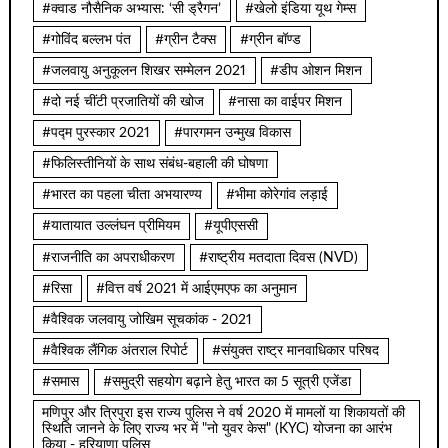
#क्वाड नौसैनिक अभ्यास: ‘सी ड्रैगन’
#खेलो इंडिया यूथ गेम्स
#गोविंद बल्लभ पंत
#ग्रीन टैक्स
#ग्रीन बॉण्ड
#जलवायु अनुकूलन शिखर सम्मेलन 2021
#डीप ओशन मिशन
#दो नई चींटी प्रजातियों की खोज
#नासा का वाईपर मिशन
#पद्म पुरस्कार 2021
#पारगमन उन्मुख विकास
#फिलिस्तीनियों के साथ संबंध-बहाली की घोषणा
#भारत का पहला चीता अभयारण्य
#भीमा कोरेगांव लड़ाई
#यातायात उल्लंघन प्रीमियम
#यूपीएससी
#राजनीति का अपराधीकरण
#राष्ट्रीय मतदाता दिवस (NVD)
#रिसा
#वित्त वर्ष 2021 में आईएमएफ का अनुमान
#वैश्विक जलवायु जोखिम सूचकांक - 2021
#वैश्विक लैंगिक अंतराल रिपोर्ट
#संयुक्त राष्ट्र मानवाधिकार परिषद
#समास
#समुद्री सहयोग बढ़ाने हेतु भारत का 5 सूत्री एजेंडा
मणिपुर और त्रिपुरा इस राज्य पुलिस ने वर्ष 2020 में मामलों या शिकायतों की
स्थिति जानने के लिए राज्य भर में "नो युवर केस" (KYC) योजना का आरंभ
किया - हरियाणा पुलिस