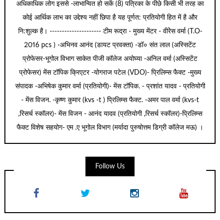
अधिकाधिक लोग इससे -लाभान्वित हो सकें (8) पत्रिका के पीछे किसी भी तरह का
कोई आर्थिक लाभ का उद्देश्य नहीं छिपा है यह पूर्णत: प्रतियोगी हित में है और
नि:शुल्क है। --------------------- टीम रूद्रा - मुख्य मेंटर - वीरेेस वर्मा (T.O-
2016 pcs ) -अभिनव आनंद (डायट प्रवक्ता) -डॉ० संत लाल (अस्सिटेंट
प्रोफेसर-भूगोल विभाग साकेत पीजी कॉलेज अयोघ्या -अनिल वर्मा (अस्सिटेंट
प्रोफेसर) मेंस टॉपिक क्रिएटर -योगराज पटेल (VDO)- प्रिलिम्स फैक्ट -मुख्य
संपादक -अभिषेक कुमार वर्मा (प्रतियोगी)- मेंस टॉपिक. - प्रशांत यादव - प्रतियोगी
- मेंस विजन. -कृष्ण कुमार (kvs -t ) प्रिलिम्स फैक्ट. -अमर पाल वर्मा (kvs-t
,रिसर्च स्कॉलर)- मेंस विजन - आनंद यादव (प्रतियोगी ,रिसर्च स्कॉलर)-प्रिलिम्स
फैक्ट विशेष सहयोग- एम .ए भूगोल विभाग (मर्यादा पुरुषोत्तम डिग्री कॉलेज मऊ) ।
Follow Us