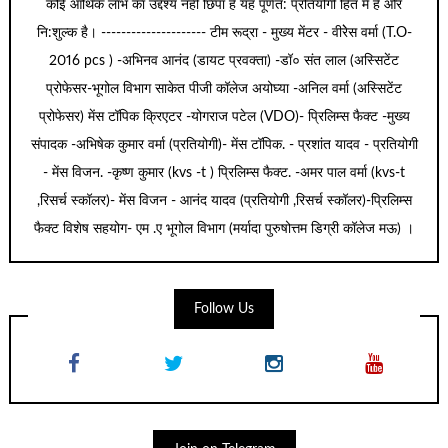
कोई आर्थिक लाभ का उद्देश्य नहीं छिपा है यह पूर्णत: प्रतियोगी हित में है और
नि:शुल्क है। --------------------- टीम रूद्रा - मुख्य मेंटर - वीरेेस वर्मा (T.O-
2016 pcs ) -अभिनव आनंद (डायट प्रवक्ता) -डॉ० संत लाल (अस्सिटेंट
प्रोफेसर-भूगोल विभाग साकेत पीजी कॉलेज अयोघ्या -अनिल वर्मा (अस्सिटेंट
प्रोफेसर) मेंस टॉपिक क्रिएटर -योगराज पटेल (VDO)- प्रिलिम्स फैक्ट -मुख्य
संपादक -अभिषेक कुमार वर्मा (प्रतियोगी)- मेंस टॉपिक. - प्रशांत यादव - प्रतियोगी
- मेंस विजन. -कृष्ण कुमार (kvs -t ) प्रिलिम्स फैक्ट. -अमर पाल वर्मा (kvs-t
,रिसर्च स्कॉलर)- मेंस विजन - आनंद यादव (प्रतियोगी ,रिसर्च स्कॉलर)-प्रिलिम्स
फैक्ट विशेष सहयोग- एम .ए भूगोल विभाग (मर्यादा पुरुषोत्तम डिग्री कॉलेज मऊ) ।
Follow Us