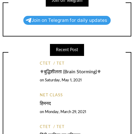
Join on Telegram
Join on Telegram for daily updates
Recent Post
CTET
TET
⚜️बुद्धिशीलता (Brain Storming)⚜️
on
Saturday, May 1, 2021
NET CLASS
हिमनद
on
Monday, March 29, 2021
CTET
TET