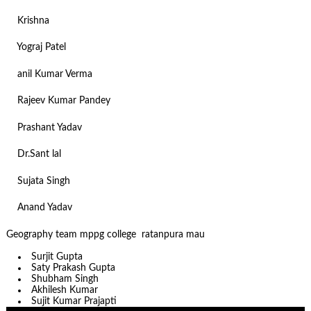
Krishna
Yograj Patel
anil Kumar Verma
Rajeev Kumar Pandey
Prashant Yadav
Dr.Sant lal
Sujata Singh
Anand Yadav
Geography team mppg college ratanpura mau
Surjit Gupta
Saty Prakash Gupta
Shubham Singh
Akhilesh Kumar
Sujit Kumar Prajapti