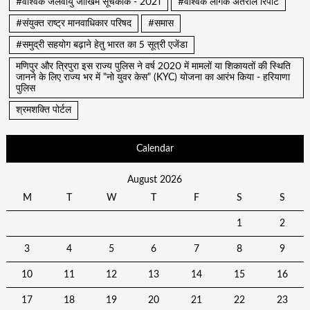
#वैश्विक जलवायु जोखिम सूचकांक - 2021
#वैश्विक लैंगिक अंतराल रिपोर्ट
#संयुक्त राष्ट्र मानवाधिकार परिषद
#समास
#समुद्री सहयोग बढ़ाने हेतु भारत का 5 सूत्री एजेंडा
मणिपुर और त्रिपुरा इस राज्य पुलिस ने वर्ष 2020 में मामलों या शिकायतों की स्थिति
जानने के लिए राज्य भर में "नो युवर केस" (KYC) योजना का आरंभ किया - हरियाणा
पुलिस
श्रमशक्ति पोर्टल
Calendar
August 2026
M
T
W
T
F
S
S
1
2
3
4
5
6
7
8
9
10
11
12
13
14
15
16
17
18
19
20
21
22
23