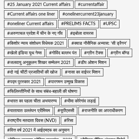
#25 January 2021 Current affairs
#currentaffair
#Current affairs one liner
#onelinercurrent23january
#oneliner Current affairs
#PRELIMS FACTS
#UPSC
#अरुणाचल प्रदेश में चीन के नए गाँव
#इबोला वायरस
#किशोर न्याय संशोधन विधेयक 2021
#क्वाड नौसैनिक अभ्यास: ‘सी ड्रैगन’
#खेलो इंडिया यूथ गेम्स
#गोविंद बल्लभ पंत
#ग्रीन टैक्स
#ग्रीन बॉण्ड
#जलवायु अनुकूलन शिखर सम्मेलन 2021
#डीप ओशन मिशन
#दो नई चींटी प्रजातियों की खोज
#नासा का वाईपर मिशन
#पद्म पुरस्कार 2021
#पारगमन उन्मुख विकास
#फिलिस्तीनियों के साथ संबंध-बहाली की घोषणा
#भारत का पहला चीता अभयारण्य
#भीमा कोरेगांव लड़ाई
#यातायात उल्लंघन प्रीमियम
#यूपीएससी
#राजनीति का अपराधीकरण
#राष्ट्रीय मतदाता दिवस (NVD)
#रिसा
#वित्त वर्ष 2021 में आईएमएफ का अनुमान