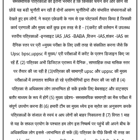
समसमायिक पत्रिकाओं की इतनी भरमार है कि किसका चयन करे और कौन सा
छोडें यह बडी चुनौती बन रही है दोनों आसन्न चुनौतियों और संभावित संभावनाओं को
देखते हुए हम लोगों. ने रूद्रा एकेडमी के नाम से एक प्लेटफार्म तैयार किया है जिसकी
कार्य प्रणाली और मुख्य बातें कुछ इस तरह से है - (1)करेंट की वर्तमान में उपलब्ध
स्तरीय पत्रिकाओं -इनसाइट IAS ,IAS -BABA ,विजन -IAS,शंकर -IAS का
दैनिक स्तर पर प्री +मुख्य परीक्षा के लिए उसी तरह से संकलित करना जैसे कि
Upsc bpsc,uppsc में मुख्य/ प्री परीक्षाओं में करेंट के प्रश्न डिजाइन किए जा
रहें हैं. (2) पत्रिका अभी डिजिटल प्रारूप में दैनिक , साप्ताहिक तथा मासिक स्तर
पर तैयार की जा रही है (3)पत्रिका की सामाग्री upsc और uppsc की मुख्य
परीक्षाओं में लगातार शामिल हो रहे प्रतियोगियों द्वारा तैयार की जा रही है (4)
पत्रिका से अधिकतम लोग लाभान्वित हो सकें इसके लिए बेबसाइट और वाट्सएप
बतौर माध्यम के रूप में होगें (5) मुख्य उद्देश्य- समसामयिक सामाग्री का मेंस परीक्षा में
संपूर्ण उपयोग करना हैl (6) हमारी टीम का मुख्य ध्येय इस स्रोत का अनुसरण करके
पत्रिकाओं के संजाल से स्वयं व आप लोगों को बाहर निकालना है (7) विगत 1 माह
से यह के सफल प्रयोग के पश्चात हम लोग इस निष्कर्ष पर पहुंचें की अपने बीच के
अधिकाधिक लोग इससे -लाभान्वित हो सकें (8) पत्रिका के पीछे किसी भी तरह का