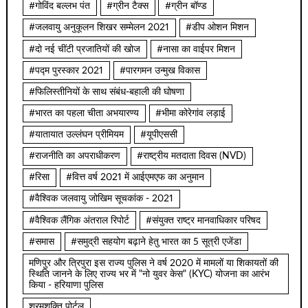
#गोविंद बल्लभ पंत
#ग्रीन टैक्स
#ग्रीन बॉण्ड
#जलवायु अनुकूलन शिखर सम्मेलन 2021
#डीप ओशन मिशन
#दो नई चींटी प्रजातियों की खोज
#नासा का वाईपर मिशन
#पद्म पुरस्कार 2021
#पारगमन उन्मुख विकास
#फिलिस्तीनियों के साथ संबंध-बहाली की घोषणा
#भारत का पहला चीता अभयारण्य
#भीमा कोरेगांव लड़ाई
#यातायात उल्लंघन प्रीमियम
#यूपीएससी
#राजनीति का अपराधीकरण
#राष्ट्रीय मतदाता दिवस (NVD)
#रिसा
#वित्त वर्ष 2021 में आईएमएफ का अनुमान
#वैश्विक जलवायु जोखिम सूचकांक - 2021
#वैश्विक लैंगिक अंतराल रिपोर्ट
#संयुक्त राष्ट्र मानवाधिकार परिषद
#समास
#समुद्री सहयोग बढ़ाने हेतु भारत का 5 सूत्री एजेंडा
मणिपुर और त्रिपुरा इस राज्य पुलिस ने वर्ष 2020 में मामलों या शिकायतों की
स्थिति जानने के लिए राज्य भर में "नो युवर केस" (KYC) योजना का आरंभ
किया - हरियाणा पुलिस
श्रमशक्ति पोर्टल