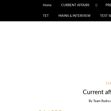
Home
CURRENT AFFAIRS
PR
TET
MAINS & INTERVIEW
TEST S
CU
Current af
By
Team Rudra