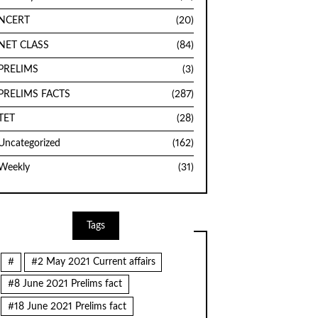
NCERT
(20)
NET CLASS
(84)
PRELIMS
(3)
PRELIMS FACTS
(287)
TET
(28)
Uncategorized
(162)
Weekly
(31)
Tags
#
#2 May 2021 Current affairs
#8 June 2021 Prelims fact
#18 June 2021 Prelims fact