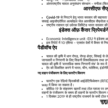
बहादुर सब – 1 (Bhadur Sub – 1)
अंतरराष्ट्रीय चावल अनुसंधान संस्थान – मनीला (फिल
आरसीएफ सैफ्
Covid-19
से निपटने हेतु भारत सरकार की सहायता कर
सफाई आइसोप्रोपिल अल्कोहल जेल आरसीएफ सैफ्रोला ल
राष्ट्रीय रसायन एवं उर्वरक लिमिटेड भारत सरकार की ए
इंडेक्स ऑफ़ कैंसर प्रिपे
Economic Intelligence unit -EIU ने इंडेक्स आफ़ क
इस रिपोर्ट में 10 एशिया – प्रशांत देशों में कैंसर से
पैडीवॉच ऐप
चावल की कृषि में धान रोपड़, रोपड़ क्षेत्र, सिंचाई 
जानकारी व निगरानी के लिए सिडनी विश्वविद्यालय तथा उनक
चावल की कृषि में ‘वास्तविक समय निगरानी मंच’ के रूप मे
ऐप को विकसित करने में भारत, चीन, मलेशिया, इंडोन
नए वाहन पंजीकरण के लिए फास्टैग विवरण
फास्टैग एक रेडियो फ्रिक्वेंसी आईडेंटिफिकेशन (RFID
way में किया जा सकता है।
कोविड-19 के संक्रमण खतरों तथा टोल प्लाजा पर लगन
वाहनों के पंजीकरण के समय ही वाहनों के फास्टैग विवरण द
1 दिसंबर 2019 से ही राष्ट्रीय राजमार्ग के सभी टोल 
चुश