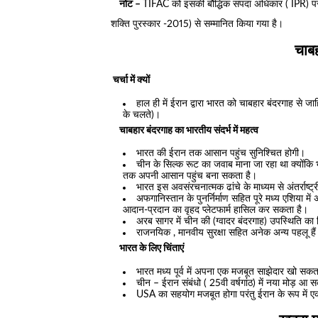
नोट –
TIFAC को इसकी बौद्धिक संपदा अधिकार ( IPR) पर प
शक्ति पुरस्कार -2015) से सम्मानित किया गया है।
चाबहा
चर्चा में क्यों
हाल ही में ईरान द्वारा भारत को चाबहार बंदरगाह से जाह
के चलते)।
चाबहार बंदरगाह का भारतीय संदर्भ में महत्व
भारत की ईरान तक आसान पहुंच सुनिश्चित होगी।
चीन के सिल्क रूट का जवाब माना जा रहा था क्योंकि 
तक अपनी आसान पहुंच बना सकता है।
भारत इस अवसंरचनात्मक ढांचे के माध्यम से अंतर्राष्
अफगानिस्तान के पुनर्निर्माण सहित पूरे मध्य एशिया में
आदान-प्रदान का वृहद प्लेटफार्म हासिल कर सकता है।
अरब सागर में चीन की (ग्वादर बंदरगाह) उपस्थिति क
राजनयिक , मानवीय सुरक्षा सहित अनेक अन्य पहलू हैं ज
भारत के लिए चिंताएं
भारत मध्य पूर्व में अपना एक मजबूत साझेदार खो सकता
चीन – ईरान संबंधो ( 25वी वर्षगांठ) में नया मोड़ आ 
USA का सहयोग मजबूत होगा परंतु ईरान के रूप में एक