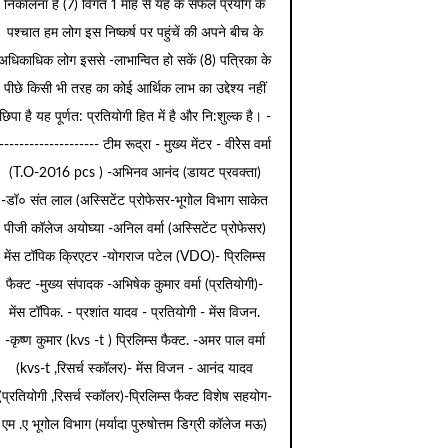
निकालना है (7) विगत 1 माह से यह के सफल प्रयोग के
पश्चात हम लोग इस निष्कर्ष पर पहुंचें की अपने बीच के
अधिकाधिक लोग इससे -लाभान्वित हो सकें (8) पत्रिका के
पीछे किसी भी तरह का कोई आर्थिक लाभ का उद्देश्य नहीं
छिपा है यह पूर्णत: प्रतियोगी हित में है और नि:शुल्क है। -
-------------------- टीम रूद्रा - मुख्य मेंटर - वीरेेस वर्मा
(T.O-2016 pcs ) -अभिनव आनंद (डायट प्रवक्ता)
-डॉ० संत लाल (अस्सिटेंट प्रोफेसर-भूगोल विभाग साकेत
पीजी कॉलेज अयोघ्या -अनिल वर्मा (अस्सिटेंट प्रोफेसर)
मेंस टॉपिक क्रिएटर -योगराज पटेल (VDO)- प्रिलिम्स
फैक्ट -मुख्य संपादक -अभिषेक कुमार वर्मा (प्रतियोगी)-
मेंस टॉपिक. - प्रशांत यादव - प्रतियोगी - मेंस विजन.
-कृष्ण कुमार (kvs -t ) प्रिलिम्स फैक्ट. -अमर पाल वर्मा
(kvs-t ,रिसर्च स्कॉलर)- मेंस विजन - आनंद यादव
(प्रतियोगी ,रिसर्च स्कॉलर)-प्रिलिम्स फैक्ट विशेष सहयोग-
एम .ए भूगोल विभाग (मर्यादा पुरुषोत्तम डिग्री कॉलेज मऊ)