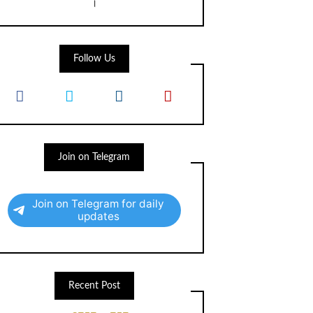
।
Follow Us
Join on Telegram
Join on Telegram for daily
updates
Recent Post