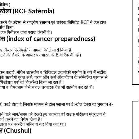
ीपींस )
रोला (RCF Saferola)
ने के उद्देश्य से राष्ट्रीय रसायन एवं उर्वरक लिमिटेड RCF ने एक हाथ
ांच किया
क मिनीरत्न दर्जा प्राप्त कंपनी है।
यर्डनेस (index of cancer preparedness)
ैंसर प्रिपेयर्डनेस नामक रिपोर्ट जारी किया है
 निपटने की तैयारी के आधार पर भारत को 8 वीं रैंक दी गई।
से लेकर कटाई, मीथेन उत्सर्जन व डिजिटल तकनीकी प्रयोग के बारे में सटीक
े सहयोगी गूगल अर्थ, ग्रुप ऑन अर्थ ऑब्जर्वेशन के सम्मिलित प्रयास से
ं ‘पैडीवाच एप’ को विकसित किया जा रहा है।
ेशिया व वियतनाम जैसे चावल उत्पादक देश भी सहयोग कर रहे हैं।
) कार्ड होता है जिसके माध्यम से टोल प्लाजा पर ई०टोल टैक्स का भुगतान e-
े वाले जाम/समय को देखते हुए राजमार्ग एवं सड़क परिवहन मंत्रालय ने
र्ज करने का निर्णय लिया है।
प्लाजा पर फास्टैग अनिवार्य कर दिया गया था।
ूल (Chushul)