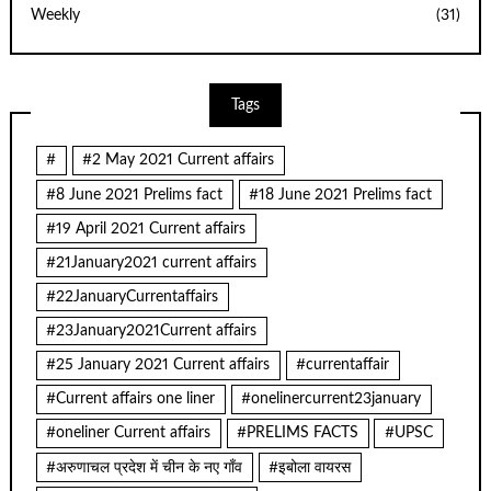
Weekly
(31)
Tags
#
#2 May 2021 Current affairs
#8 June 2021 Prelims fact
#18 June 2021 Prelims fact
#19 April 2021 Current affairs
#21January2021 current affairs
#22JanuaryCurrentaffairs
#23January2021Current affairs
#25 January 2021 Current affairs
#currentaffair
#Current affairs one liner
#onelinercurrent23january
#oneliner Current affairs
#PRELIMS FACTS
#UPSC
#अरुणाचल प्रदेश में चीन के नए गाँव
#इबोला वायरस