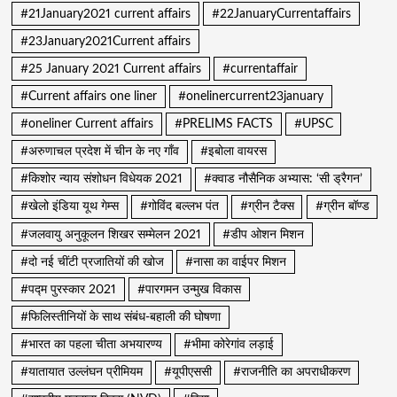
#21January2021 current affairs
#22JanuaryCurrentaffairs
#23January2021Current affairs
#25 January 2021 Current affairs
#currentaffair
#Current affairs one liner
#onelinercurrent23january
#oneliner Current affairs
#PRELIMS FACTS
#UPSC
#अरुणाचल प्रदेश में चीन के नए गाँव
#इबोला वायरस
#किशोर न्याय संशोधन विधेयक 2021
#क्वाड नौसैनिक अभ्यास: ‘सी ड्रैगन’
#खेलो इंडिया यूथ गेम्स
#गोविंद बल्लभ पंत
#ग्रीन टैक्स
#ग्रीन बॉण्ड
#जलवायु अनुकूलन शिखर सम्मेलन 2021
#डीप ओशन मिशन
#दो नई चींटी प्रजातियों की खोज
#नासा का वाईपर मिशन
#पद्म पुरस्कार 2021
#पारगमन उन्मुख विकास
#फिलिस्तीनियों के साथ संबंध-बहाली की घोषणा
#भारत का पहला चीता अभयारण्य
#भीमा कोरेगांव लड़ाई
#यातायात उल्लंघन प्रीमियम
#यूपीएससी
#राजनीति का अपराधीकरण