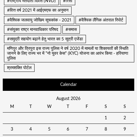
#राष्ट्रीय मतदाता दिवस (NVD)
#रिसा
#वित्त वर्ष 2021 में आईएमएफ का अनुमान
#वैश्विक जलवायु जोखिम सूचकांक - 2021
#वैश्विक लैंगिक अंतराल रिपोर्ट
#संयुक्त राष्ट्र मानवाधिकार परिषद
#समास
#समुद्री सहयोग बढ़ाने हेतु भारत का 5 सूत्री एजेंडा
मणिपुर और त्रिपुरा इस राज्य पुलिस ने वर्ष 2020 में मामलों या शिकायतों की स्थिति
जानने के लिए राज्य भर में "नो युवर केस" (KYC) योजना का आरंभ किया - हरियाणा
पुलिस
श्रमशक्ति पोर्टल
Calendar
August 2026
M
T
W
T
F
S
S
1
2
3
4
5
6
7
8
9