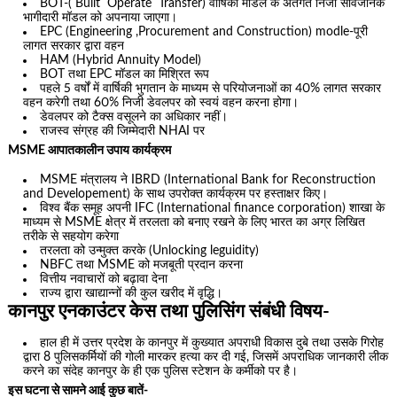
BOT-( Built Operate Transfer) वार्षिकी मॉडल के अंतर्गत निजी सार्वजनिक
भागीदारी मॉडल को अपनाया जाएगा।
EPC (Engineering ,Procurement and Construction) modle-पूरी
लागत सरकार द्वारा वहन
HAM (Hybrid Annuity Model)
BOT तथा EPC मॉडल का मिश्रित रूप
पहले 5 वर्षों में वार्षिकी भुगतान के माध्यम से परियोजनाओं का 40% लागत सरकार
वहन करेगी तथा 60% निजी डेवलपर को स्वयं वहन करना होगा।
डेवलपर को टैक्स वसूलने का अधिकार नहीं।
राजस्व संग्रह की जिम्मेदारी NHAI पर
MSME आपातकालीन उपाय कार्यक्रम
MSME मंत्रालय ने IBRD (International Bank for Reconstruction
and Developement) के साथ उपरोक्त कार्यक्रम पर हस्ताक्षर किए।
विश्व बैंक समूह अपनी IFC (International finance corporation) शाखा के
माध्यम से MSME क्षेत्र में तरलता को बनाए रखने के लिए भारत का अग्र लिखित
तरीके से सहयोग करेगा
तरलता को उन्मुक्त करके (Unlocking leguidity)
NBFC तथा MSME को मजबूती प्रदान करना
वित्तीय नवाचारों को बढ़ावा देना
राज्य द्वारा खाद्यान्नों की कुल खरीद में वृद्धि।
कानपुर एनकाउंटर केस तथा पुलिसिंग संबंधी विषय-
हाल ही में उत्तर प्रदेश के कानपुर में कुख्यात अपराधी विकास दुबे तथा उसके गिरोह
द्वारा 8 पुलिसकर्मियों की गोली मारकर हत्या कर दी गई, जिसमें अपराधिक जानकारी लीक
करने का संदेह कानपुर के ही एक पुलिस स्टेशन के कर्मीको पर है।
इस घटना से सामने आई कुछ बातें-