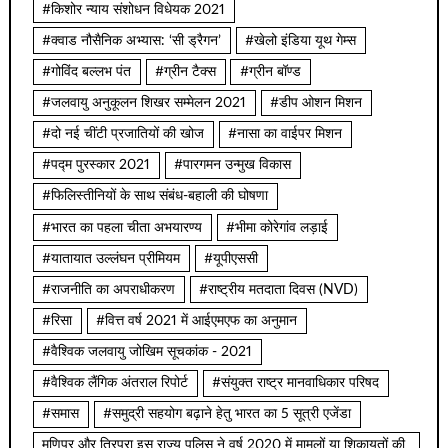
#किशोर न्याय संशोधन विधेयक 2021
#क्वाड नौसैनिक अभ्यास: ‘सी ड्रैगन’
#खेलो इंडिया यूथ गेम्स
#गोविंद बल्लभ पंत
#ग्रीन टैक्स
#ग्रीन बॉण्ड
#जलवायु अनुकूलन शिखर सम्मेलन 2021
#डीप ओशन मिशन
#दो नई चींटी प्रजातियों की खोज
#नासा का वाईपर मिशन
#पद्म पुरस्कार 2021
#पारगमन उन्मुख विकास
#फिलिस्तीनियों के साथ संबंध-बहाली की घोषणा
#भारत का पहला चीता अभयारण्य
#भीमा कोरेगांव लड़ाई
#यातायात उल्लंघन प्रीमियम
#यूपीएससी
#राजनीति का अपराधीकरण
#राष्ट्रीय मतदाता दिवस (NVD)
#रिसा
#वित्त वर्ष 2021 में आईएमएफ का अनुमान
#वैश्विक जलवायु जोखिम सूचकांक - 2021
#वैश्विक लैंगिक अंतराल रिपोर्ट
#संयुक्त राष्ट्र मानवाधिकार परिषद
#समास
#समुद्री सहयोग बढ़ाने हेतु भारत का 5 सूत्री एजेंडा
मणिपुर और त्रिपुरा इस राज्य पुलिस ने वर्ष 2020 में मामलों या शिकायतों की