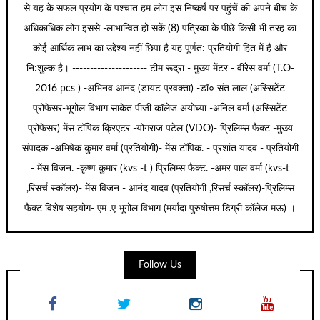
से यह के सफल प्रयोग के पश्चात हम लोग इस निष्कर्ष पर पहुंचें की अपने बीच के
अधिकाधिक लोग इससे -लाभान्वित हो सकें (8) पत्रिका के पीछे किसी भी तरह का
कोई आर्थिक लाभ का उद्देश्य नहीं छिपा है यह पूर्णत: प्रतियोगी हित में है और
नि:शुल्क है। --------------------- टीम रूद्रा - मुख्य मेंटर - वीरेेस वर्मा (T.O-
2016 pcs ) -अभिनव आनंद (डायट प्रवक्ता) -डॉ० संत लाल (अस्सिटेंट
प्रोफेसर-भूगोल विभाग साकेत पीजी कॉलेज अयोघ्या -अनिल वर्मा (अस्सिटेंट
प्रोफेसर) मेंस टॉपिक क्रिएटर -योगराज पटेल (VDO)- प्रिलिम्स फैक्ट -मुख्य
संपादक -अभिषेक कुमार वर्मा (प्रतियोगी)- मेंस टॉपिक. - प्रशांत यादव - प्रतियोगी
- मेंस विजन. -कृष्ण कुमार (kvs -t ) प्रिलिम्स फैक्ट. -अमर पाल वर्मा (kvs-t
,रिसर्च स्कॉलर)- मेंस विजन - आनंद यादव (प्रतियोगी ,रिसर्च स्कॉलर)-प्रिलिम्स
फैक्ट विशेष सहयोग- एम .ए भूगोल विभाग (मर्यादा पुरुषोत्तम डिग्री कॉलेज मऊ) ।
Follow Us