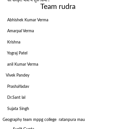
को संस्कृत भाषा में शुरू किया।
Team rudra
Abhishek Kumar Verma
Amarpal Verma
Krishna
Yograj Patel
anil Kumar Verma
Vivek Pandey
PrashaYadav
Dr.Sant lal
Sujata Singh
Geography team mppg college ratanpura mau