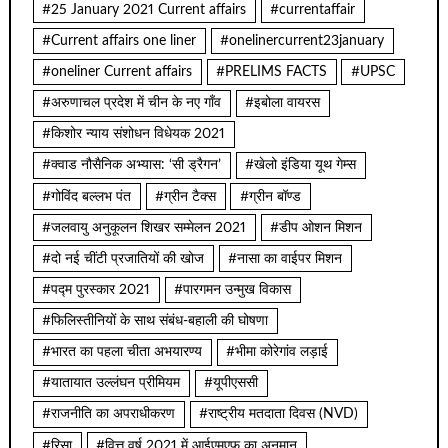
#25 January 2021 Current affairs
#currentaffair
#Current affairs one liner
#onelinercurrent23january
#oneliner Current affairs
#PRELIMS FACTS
#UPSC
#अरुणाचल प्रदेश में चीन के नए गाँव
#इबोला वायरस
#किशोर न्याय संशोधन विधेयक 2021
#क्वाड नौसैनिक अभ्यास: ‘सी ड्रैगन’
#खेलो इंडिया यूथ गेम्स
#गोविंद बल्लभ पंत
#ग्रीन टैक्स
#ग्रीन बॉण्ड
#जलवायु अनुकूलन शिखर सम्मेलन 2021
#डीप ओशन मिशन
#दो नई चींटी प्रजातियों की खोज
#नासा का वाईपर मिशन
#पद्म पुरस्कार 2021
#पारगमन उन्मुख विकास
#फिलिस्तीनियों के साथ संबंध-बहाली की घोषणा
#भारत का पहला चीता अभयारण्य
#भीमा कोरेगांव लड़ाई
#यातायात उल्लंघन प्रीमियम
#यूपीएससी
#राजनीति का अपराधीकरण
#राष्ट्रीय मतदाता दिवस (NVD)
#रिसा
#वित्त वर्ष 2021 में आईएमएफ का अनुमान