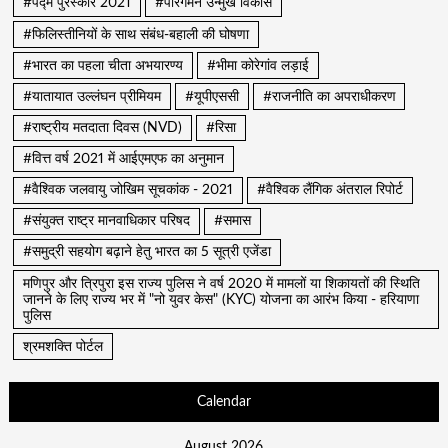
#पद्म पुरस्कार 2021
#पारगमन उन्मुख विकास
#फिलिस्तीनियों के साथ संबंध-बहाली की घोषणा
#भारत का पहला चीता अभयारण्य
#भीमा कोरेगांव लड़ाई
#यातायात उल्लंघन प्रीमियम
#यूपीएससी
#राजनीति का अपराधीकरण
#राष्ट्रीय मतदाता दिवस (NVD)
#रिसा
#वित्त वर्ष 2021 में आईएमएफ का अनुमान
#वैश्विक जलवायु जोखिम सूचकांक - 2021
#वैश्विक लैंगिक अंतराल रिपोर्ट
#संयुक्त राष्ट्र मानवाधिकार परिषद
#समास
#समुद्री सहयोग बढ़ाने हेतु भारत का 5 सूत्री एजेंडा
मणिपुर और त्रिपुरा इस राज्य पुलिस ने वर्ष 2020 में मामलों या शिकायतों की स्थिति
जानने के लिए राज्य भर में "नो युवर केस" (KYC) योजना का आरंभ किया - हरियाणा
पुलिस
श्रमशक्ति पोर्टल
Calendar
August 2026