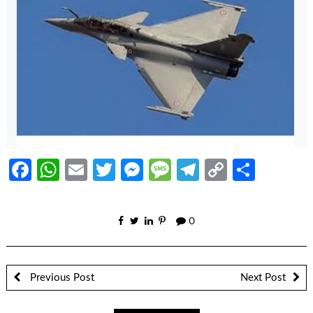
Facebook
WhatsApp
Email
Twitter
Messenger
Message
Telegram
Copy
Share
Link
0
Previous Post
Next Post