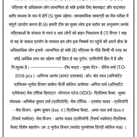
पत्रिका से अधिकतम लोग लाभान्वित हो सकें इसके लिए बेबसाइट और वाट्सएप
बतौर माध्यम के रूप में होगें (5) मुख्य उद्देश्य- समसामयिक सामाग्री का मेंस परीक्षा में
संपूर्ण उपयोग करना हैl (6) हमारी टीम का मुख्य ध्येय इस स्रोत का अनुसरण करके
पत्रिकाओं के संजाल से स्वयं व आप लोगों को बाहर निकालना है (7) विगत 1 माह
से यह के सफल प्रयोग के पश्चात हम लोग इस निष्कर्ष पर पहुंचें की अपने बीच के
अधिकाधिक लोग इससे -लाभान्वित हो सकें (8) पत्रिका के पीछे किसी भी तरह का
कोई आर्थिक लाभ का उद्देश्य नहीं छिपा है यह पूर्णत: प्रतियोगी हित में है और
नि:शुल्क है। --------------------- टीम रूद्रा - मुख्य मेंटर - वीरेेस वर्मा (T.O-
2016 pcs ) -अभिनव आनंद (डायट प्रवक्ता) -डॉ० संत लाल (अस्सिटेंट
प्रोफेसर-भूगोल विभाग साकेत पीजी कॉलेज अयोघ्या -अनिल वर्मा (अस्सिटेंट
प्रोफेसर) मेंस टॉपिक क्रिएटर -योगराज पटेल (VDO)- प्रिलिम्स फैक्ट -मुख्य
संपादक -अभिषेक कुमार वर्मा (प्रतियोगी)- मेंस टॉपिक. - प्रशांत यादव - प्रतियोगी
- मेंस विजन. -कृष्ण कुमार (kvs -t ) प्रिलिम्स फैक्ट. -अमर पाल वर्मा (kvs-t
,रिसर्च स्कॉलर)- मेंस विजन - आनंद यादव (प्रतियोगी ,रिसर्च स्कॉलर)-प्रिलिम्स
फैक्ट विशेष सहयोग- एम .ए भूगोल विभाग (मर्यादा पुरुषोत्तम डिग्री कॉलेज मऊ) ।