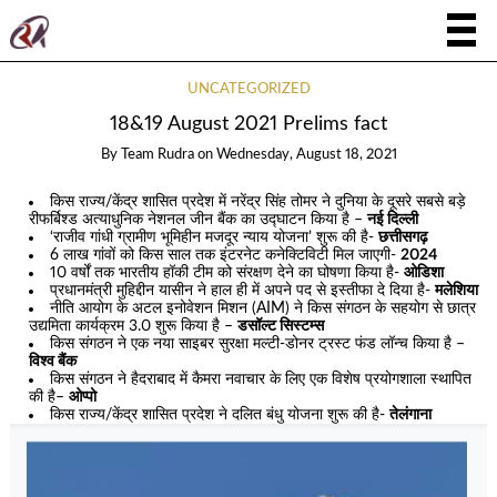
UNCATEGORIZED
18&19 August 2021 Prelims fact
By
Team Rudra
on
Wednesday, August 18, 2021
किस राज्य/केंद्र शासित प्रदेश में नरेंद्र सिंह तोमर ने दुनिया के दूसरे सबसे बड़े
रीफर्बिश्ड अत्याधुनिक नेशनल जीन बैंक का उद्घाटन किया है –
नई दिल्ली
‘राजीव गांधी ग्रामीण भूमिहीन मजदूर न्याय योजना’ शुरू की है-
छत्तीसगढ़
6 लाख गांवों को किस साल तक इंटरनेट कनेक्टिविटी मिल जाएगी-
2024
10 वर्षों तक भारतीय हॉकी टीम को संरक्षण देने का घोषणा किया है-
ओडिशा
प्रधानमंत्री मुहिद्दीन यासीन ने हाल ही में अपने पद से इस्तीफा दे दिया है-
मलेशिया
नीति आयोग के अटल इनोवेशन मिशन (AIM) ने किस संगठन के सहयोग से छात्र
उद्यमिता कार्यक्रम 3.0 शुरू किया है –
डसॉल्ट सिस्टम्स
किस संगठन ने एक नया साइबर सुरक्षा मल्टी-डोनर ट्रस्ट फंड लॉन्च किया है –
विश्व बैंक
किस संगठन ने हैदराबाद में कैमरा नवाचार के लिए एक विशेष प्रयोगशाला स्थापित
की है–
ओप्पो
किस राज्य/केंद्र शासित प्रदेश ने दलित बंधु योजना शुरू की है-
तेलंगाना