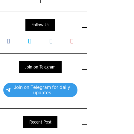
।
Follow Us
Join on Telegram
Join on Telegram for daily
updates
Recent Post