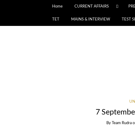
Home
CURRENT AFFAIRS
PR
TET
MAINS & INTERVIEW
TEST S
UN
7 September
By
Team Rudra