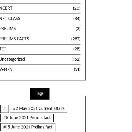
NCERT
(20)
NET CLASS
(84)
PRELIMS
(3)
PRELIMS FACTS
(287)
TET
(28)
Uncategorized
(162)
Weekly
(31)
Tags
#
#2 May 2021 Current affairs
#8 June 2021 Prelims fact
#18 June 2021 Prelims fact