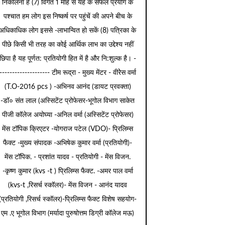
निकालना है (7) विगत 1 माह से यह के सफल प्रयोग के
पश्चात हम लोग इस निष्कर्ष पर पहुंचें की अपने बीच के
अधिकाधिक लोग इससे -लाभान्वित हो सकें (8) पत्रिका के
पीछे किसी भी तरह का कोई आर्थिक लाभ का उद्देश्य नहीं
छिपा है यह पूर्णत: प्रतियोगी हित में है और नि:शुल्क है। -
-------------------- टीम रूद्रा - मुख्य मेंटर - वीरेेस वर्मा
(T.O-2016 pcs ) -अभिनव आनंद (डायट प्रवक्ता)
-डॉ० संत लाल (अस्सिटेंट प्रोफेसर-भूगोल विभाग साकेत
पीजी कॉलेज अयोघ्या -अनिल वर्मा (अस्सिटेंट प्रोफेसर)
मेंस टॉपिक क्रिएटर -योगराज पटेल (VDO)- प्रिलिम्स
फैक्ट -मुख्य संपादक -अभिषेक कुमार वर्मा (प्रतियोगी)-
मेंस टॉपिक. - प्रशांत यादव - प्रतियोगी - मेंस विजन.
-कृष्ण कुमार (kvs -t ) प्रिलिम्स फैक्ट. -अमर पाल वर्मा
(kvs-t ,रिसर्च स्कॉलर)- मेंस विजन - आनंद यादव
(प्रतियोगी ,रिसर्च स्कॉलर)-प्रिलिम्स फैक्ट विशेष सहयोग-
एम .ए भूगोल विभाग (मर्यादा पुरुषोत्तम डिग्री कॉलेज मऊ)