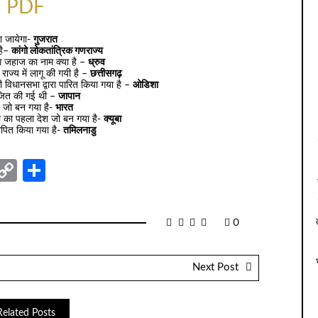
PDF
ा जायेगा-
गुजरात
 है–
कांगो लोकतांत्रिक गणराज्य
ग जहाज का नाम क्या है –
ध्रुव
ाज्य में लागू की गयी है –
छत्तीसगढ़
की विधानसभा द्वारा पारित किया गया है –
ओडिशा
योजित की गई थी –
जापान
श जो बन गया है-
भारत
िया का पहला देश जो बन गया है-
क्यूबा
थापित किया गया है-
तमिलनाडु
nger
sage
elegram
Copy
Share
Link
0
Next Post
Related Posts