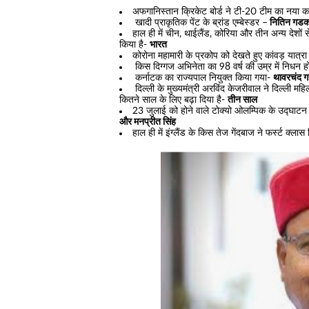
अफगानिस्तान क्रिकेट बोर्ड ने टी-20 टीम का नया 
खादी प्राकृतिक पेंट के ब्रांड एम्बेस्डर –
नितिन गडक
हाल ही में चीन, थाईलैंड, कोरिया और तीन अन्य देशों स
किया है-
भारत
कोरोना महामारी के प्रकोप को देखते हुए कांवड़ यात्र
किस दिग्गज अभिनेता का 98 वर्ष की उम्र में निधन ह
कर्नाटक का राज्यपाल नियुक्त किया गया-
थावरचंद 
दिल्ली के मुख्यमंत्री अरविंद केजरीवाल ने दिल्ली
कितने साल के लिए बढ़ा दिया है-
तीन साल
23 जुलाई को होने वाले टोक्यो ओलम्पिक के उद्घाटन स
और मनप्रीत सिंह
हाल ही में इंग्लैंड के किस तेज गेंदबाज ने फर्स्ट क्ला