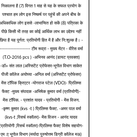
निकालना है (7) विगत 1 माह से यह के सफल प्रयोग के
पश्चात हम लोग इस निष्कर्ष पर पहुंचें की अपने बीच के
अधिकाधिक लोग इससे -लाभान्वित हो सकें (8) पत्रिका के
पीछे किसी भी तरह का कोई आर्थिक लाभ का उद्देश्य नहीं
छिपा है यह पूर्णत: प्रतियोगी हित में है और नि:शुल्क है। -
-------------------- टीम रूद्रा - मुख्य मेंटर - वीरेेस वर्मा
(T.O-2016 pcs ) -अभिनव आनंद (डायट प्रवक्ता)
-डॉ० संत लाल (अस्सिटेंट प्रोफेसर-भूगोल विभाग साकेत
पीजी कॉलेज अयोघ्या -अनिल वर्मा (अस्सिटेंट प्रोफेसर)
मेंस टॉपिक क्रिएटर -योगराज पटेल (VDO)- प्रिलिम्स
फैक्ट -मुख्य संपादक -अभिषेक कुमार वर्मा (प्रतियोगी)-
मेंस टॉपिक. - प्रशांत यादव - प्रतियोगी - मेंस विजन.
-कृष्ण कुमार (kvs -t ) प्रिलिम्स फैक्ट. -अमर पाल वर्मा
(kvs-t ,रिसर्च स्कॉलर)- मेंस विजन - आनंद यादव
(प्रतियोगी ,रिसर्च स्कॉलर)-प्रिलिम्स फैक्ट विशेष सहयोग-
एम .ए भूगोल विभाग (मर्यादा पुरुषोत्तम डिग्री कॉलेज मऊ)