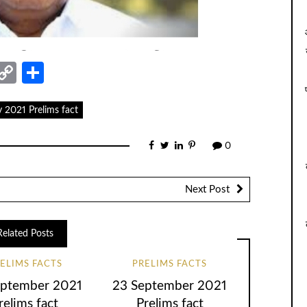
nger
sage
elegram
Copy
Share
Link
y 2021 Prelims fact
0
Next Post
Related Posts
ELIMS FACTS
PRELIMS FACTS
eptember 2021
23 September 2021
relims fact
Prelims fact