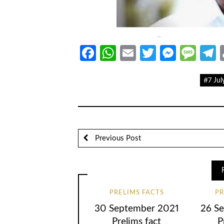
Facebook
WhatsApp
Email
Twitter
Messe
Mes
T
#7 Jul
Previous Post
PRELIMS FACTS
PR
30 September 2021
26 S
Prelims fact
P