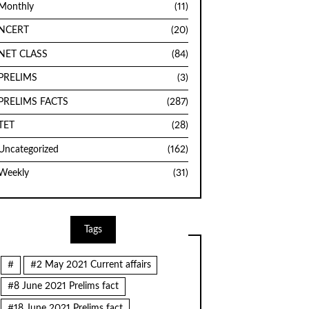
Monthly
(11)
NCERT
(20)
NET CLASS
(84)
PRELIMS
(3)
PRELIMS FACTS
(287)
TET
(28)
Uncategorized
(162)
Weekly
(31)
Tags
#
#2 May 2021 Current affairs
#8 June 2021 Prelims fact
#18 June 2021 Prelims fact