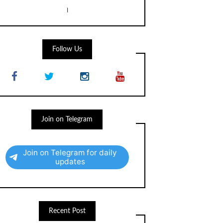
।
Follow Us
Join on Telegram
Join on Telegram for daily
updates
Recent Post