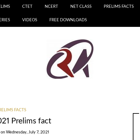
ELIMS
CTET
NCERT
NET CLASS
PRELIMS FACTS
ERIES
VIDEOS
FREE DOWNLOADS
RELIMS FACTS
021 Prelims fact
on
Wednesday, July 7, 2021