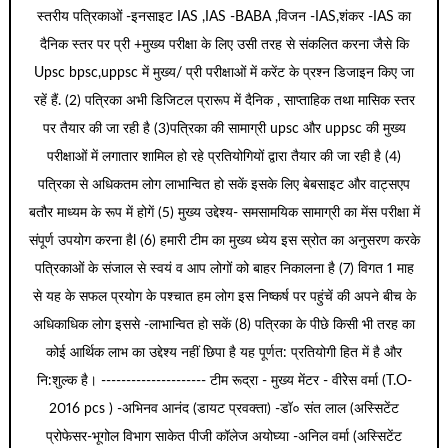
स्तरीय पत्रिकाओं -इनसाइट IAS ,IAS -BABA ,विजन -IAS,शंकर -IAS का
दैनिक स्तर पर प्री +मुख्य परीक्षा के लिए उसी तरह से संकलित करना जैसे कि
Upsc bpsc,uppsc में मुख्य/ प्री परीक्षाओं में करेंट के प्रश्न डिजाइन किए जा
रहें हैं. (2) पत्रिका अभी डिजिटल प्रारूप में दैनिक , साप्ताहिक तथा मासिक स्तर
पर तैयार की जा रही है (3)पत्रिका की सामाग्री upsc और uppsc की मुख्य
परीक्षाओं में लगातार शामिल हो रहे प्रतियोगियों द्वारा तैयार की जा रही है (4)
पत्रिका से अधिकतम लोग लाभान्वित हो सकें इसके लिए बेबसाइट और वाट्सएप
बतौर माध्यम के रूप में होगें (5) मुख्य उद्देश्य- समसामयिक सामाग्री का मेंस परीक्षा में
संपूर्ण उपयोग करना हैl (6) हमारी टीम का मुख्य ध्येय इस स्रोत का अनुसरण करके
पत्रिकाओं के संजाल से स्वयं व आप लोगों को बाहर निकालना है (7) विगत 1 माह
से यह के सफल प्रयोग के पश्चात हम लोग इस निष्कर्ष पर पहुंचें की अपने बीच के
अधिकाधिक लोग इससे -लाभान्वित हो सकें (8) पत्रिका के पीछे किसी भी तरह का
कोई आर्थिक लाभ का उद्देश्य नहीं छिपा है यह पूर्णत: प्रतियोगी हित में है और
नि:शुल्क है। --------------------- टीम रूद्रा - मुख्य मेंटर - वीरेेस वर्मा (T.O-
2016 pcs ) -अभिनव आनंद (डायट प्रवक्ता) -डॉ० संत लाल (अस्सिटेंट
प्रोफेसर-भूगोल विभाग साकेत पीजी कॉलेज अयोघ्या -अनिल वर्मा (अस्सिटेंट