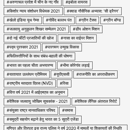
#अरुणाचल प्रदेश में चीन के नए गाँव
#इबोला वायरस
#किशोर न्याय संशोधन विधेयक 2021
#क्वाड नौसैनिक अभ्यास: ‘सी ड्रैगन’
#खेलो इंडिया यूथ गेम्स
#गोविंद बल्लभ पंत
#ग्रीन टैक्स
#ग्रीन बॉण्ड
#जलवायु अनुकूलन शिखर सम्मेलन 2021
#डीप ओशन मिशन
#दो नई चींटी प्रजातियों की खोज
#नासा का वाईपर मिशन
#पद्म पुरस्कार 2021
#पारगमन उन्मुख विकास
#फिलिस्तीनियों के साथ संबंध-बहाली की घोषणा
#भारत का पहला चीता अभयारण्य
#भीमा कोरेगांव लड़ाई
#यातायात उल्लंघन प्रीमियम
#यूपीएससी
#राजनीति का अपराधीकरण
#राष्ट्रीय मतदाता दिवस (NVD)
#रिसा
#वित्त वर्ष 2021 में आईएमएफ का अनुमान
#वैश्विक जलवायु जोखिम सूचकांक - 2021
#वैश्विक लैंगिक अंतराल रिपोर्ट
#संयुक्त राष्ट्र मानवाधिकार परिषद
#समास
#समुद्री सहयोग बढ़ाने हेतु भारत का 5 सूत्री एजेंडा
मणिपुर और त्रिपुरा इस राज्य पुलिस ने वर्ष 2020 में मामलों या शिकायतों की स्थिति