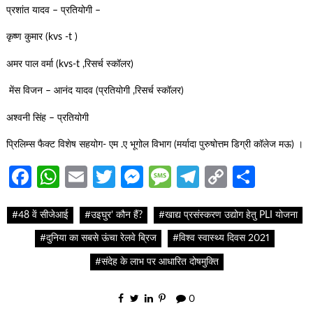
प्रशांत यादव – प्रतियोगी –
कृष्ण कुमार (kvs -t )
अमर पाल वर्मा (kvs-t ,रिसर्च स्कॉलर)
मेंस विजन – आनंद यादव (प्रतियोगी ,रिसर्च स्कॉलर)
अश्वनी सिंह – प्रतियोगी
प्रिलिम्स फैक्ट विशेष सहयोग- एम .ए भूगोल विभाग (मर्यादा पुरुषोत्तम डिग्री कॉलेज मऊ) ।
Facebook
WhatsApp
Email
Twitter
Messenger
Message
Telegram
Copy
Share
Link
#48 वें सीजेआई
#उइघुर’ कौन हैं?
#खाद्य प्रसंस्करण उद्योग हेतु PLI योजना
#दुनिया का सबसे ऊंचा रेलवे ब्रिज
#विश्व स्वास्थ्य दिवस 2021
#संदेह के लाभ पर आधारित दोषमुक्ति
0