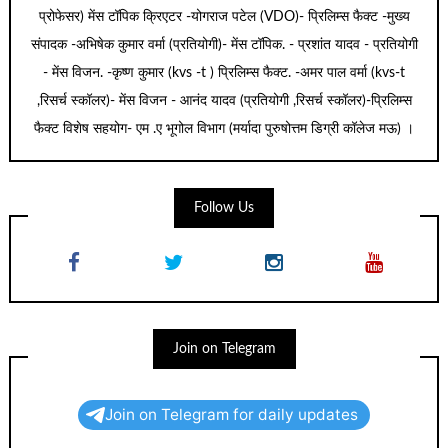
प्रोफेसर) मेंस टॉपिक क्रिएटर -योगराज पटेल (VDO)- प्रिलिम्स फैक्ट -मुख्य
संपादक -अभिषेक कुमार वर्मा (प्रतियोगी)- मेंस टॉपिक. - प्रशांत यादव - प्रतियोगी
- मेंस विजन. -कृष्ण कुमार (kvs -t ) प्रिलिम्स फैक्ट. -अमर पाल वर्मा (kvs-t
,रिसर्च स्कॉलर)- मेंस विजन - आनंद यादव (प्रतियोगी ,रिसर्च स्कॉलर)-प्रिलिम्स
फैक्ट विशेष सहयोग- एम .ए भूगोल विभाग (मर्यादा पुरुषोत्तम डिग्री कॉलेज मऊ) ।
Follow Us
Join on Telegram
Join on Telegram for daily updates