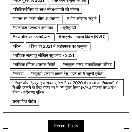
#पद्म पुरस्कार 2021
#पारगमन उन्मुख विकास
#फिलिस्तीनियों के साथ संबंध-बहाली की घोषणा
#भारत का पहला चीता अभयारण्य
#भीमा कोरेगांव लड़ाई
#यातायात उल्लंघन प्रीमियम
#यूपीएससी
#राजनीति का अपराधीकरण
#राष्ट्रीय मतदाता दिवस (NVD)
#रिसा
#वित्त वर्ष 2021 में आईएमएफ का अनुमान
#वैश्विक जलवायु जोखिम सूचकांक - 2021
#वैश्विक लैंगिक अंतराल रिपोर्ट
#संयुक्त राष्ट्र मानवाधिकार परिषद
#समास
#समुद्री सहयोग बढ़ाने हेतु भारत का 5 सूत्री एजेंडा
मणिपुर और त्रिपुरा इस राज्य पुलिस ने वर्ष 2020 में मामलों या शिकायतों की
स्थिति जानने के लिए राज्य भर में "नो युवर केस" (KYC) योजना का आरंभ
किया - हरियाणा पुलिस
श्रमशक्ति पोर्टल
Recent Posts