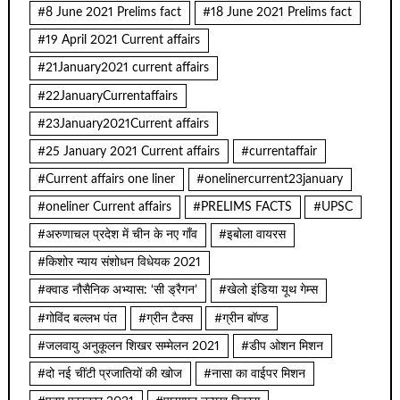
#8 June 2021 Prelims fact
#18 June 2021 Prelims fact
#19 April 2021 Current affairs
#21January2021 current affairs
#22JanuaryCurrentaffairs
#23January2021Current affairs
#25 January 2021 Current affairs
#currentaffair
#Current affairs one liner
#onelinercurrent23january
#oneliner Current affairs
#PRELIMS FACTS
#UPSC
#अरुणाचल प्रदेश में चीन के नए गाँव
#इबोला वायरस
#किशोर न्याय संशोधन विधेयक 2021
#क्वाड नौसैनिक अभ्यास: ‘सी ड्रैगन’
#खेलो इंडिया यूथ गेम्स
#गोविंद बल्लभ पंत
#ग्रीन टैक्स
#ग्रीन बॉण्ड
#जलवायु अनुकूलन शिखर सम्मेलन 2021
#डीप ओशन मिशन
#दो नई चींटी प्रजातियों की खोज
#नासा का वाईपर मिशन