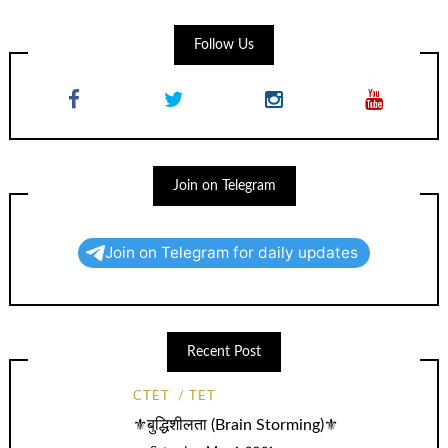
Follow Us
Join on Telegram
Join on Telegram for daily updates
Recent Post
CTET
TET
⚜️बुद्धिशीलता (Brain Storming)⚜️