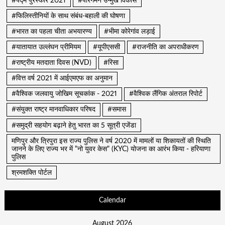
#पद्म पुरस्कार 2021
#पारगमन उन्मुख विकास
#फिलिस्तीनियों के साथ संबंध-बहाली की घोषणा
#भारत का पहला चीता अभयारण्य
#भीमा कोरेगांव लड़ाई
#यातायात उल्लंघन प्रीमियम
#यूपीएससी
#राजनीति का अपराधीकरण
#राष्ट्रीय मतदाता दिवस (NVD)
#रिसा
#वित्त वर्ष 2021 में आईएमएफ का अनुमान
#वैश्विक जलवायु जोखिम सूचकांक - 2021
#वैश्विक लैंगिक अंतराल रिपोर्ट
#संयुक्त राष्ट्र मानवाधिकार परिषद
#समास
#समुद्री सहयोग बढ़ाने हेतु भारत का 5 सूत्री एजेंडा
मणिपुर और त्रिपुरा इस राज्य पुलिस ने वर्ष 2020 में मामलों या शिकायतों की स्थिति
जानने के लिए राज्य भर में "नो युवर केस" (KYC) योजना का आरंभ किया - हरियाणा
पुलिस
श्रमशक्ति पोर्टल
Calendar
August 2026