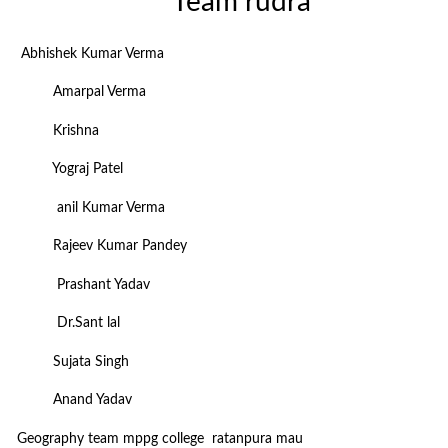
Team rudra
Abhishek Kumar Verma
Amarpal Verma
Krishna
Yograj Patel
anil Kumar Verma
Rajeev Kumar Pandey
Prashant Yadav
Dr.Sant lal
Sujata Singh
Anand Yadav
Geography team mppg college ratanpura mau