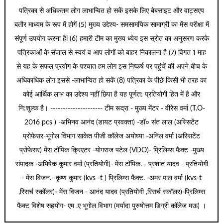
पत्रिका से अधिकतम लोग लाभान्वित हो सकें इसके लिए बेबसाइट और वाट्सएप
बतौर माध्यम के रूप में होगें (5) मुख्य उद्देश्य- समसामयिक सामाग्री का मेंस परीक्षा में
संपूर्ण उपयोग करना हैl (6) हमारी टीम का मुख्य ध्येय इस स्रोत का अनुसरण करके
पत्रिकाओं के संजाल से स्वयं व आप लोगों को बाहर निकालना है (7) विगत 1 माह
से यह के सफल प्रयोग के पश्चात हम लोग इस निष्कर्ष पर पहुंचें की अपने बीच के
अधिकाधिक लोग इससे -लाभान्वित हो सकें (8) पत्रिका के पीछे किसी भी तरह का
कोई आर्थिक लाभ का उद्देश्य नहीं छिपा है यह पूर्णत: प्रतियोगी हित में है और
नि:शुल्क है। --------------------- टीम रूद्रा - मुख्य मेंटर - वीरेेस वर्मा (T.O-
2016 pcs ) -अभिनव आनंद (डायट प्रवक्ता) -डॉ० संत लाल (अस्सिटेंट
प्रोफेसर-भूगोल विभाग साकेत पीजी कॉलेज अयोघ्या -अनिल वर्मा (अस्सिटेंट
प्रोफेसर) मेंस टॉपिक क्रिएटर -योगराज पटेल (VDO)- प्रिलिम्स फैक्ट -मुख्य
संपादक -अभिषेक कुमार वर्मा (प्रतियोगी)- मेंस टॉपिक. - प्रशांत यादव - प्रतियोगी
- मेंस विजन. -कृष्ण कुमार (kvs -t ) प्रिलिम्स फैक्ट. -अमर पाल वर्मा (kvs-t
,रिसर्च स्कॉलर)- मेंस विजन - आनंद यादव (प्रतियोगी ,रिसर्च स्कॉलर)-प्रिलिम्स
फैक्ट विशेष सहयोग- एम .ए भूगोल विभाग (मर्यादा पुरुषोत्तम डिग्री कॉलेज मऊ) ।