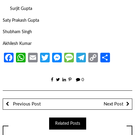
Surjit Gupta
Saty Prakash Gupta
Shubham Singh
Akhilesh Kumar
Facebook
WhatsApp
Email
Twitter
Messenger
Message
Telegram
Copy
Share
Link
0
Previous Post
Next Post
Related Posts