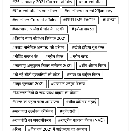
#25 January 2021 Current affairs
#currentaffair
#Current affairs one liner
#onelinercurrent23january
#oneliner Current affairs
#PRELIMS FACTS
#UPSC
#अरुणाचल प्रदेश में चीन के नए गाँव
#इबोला वायरस
#किशोर न्याय संशोधन विधेयक 2021
#क्वाड नौसैनिक अभ्यास: ‘सी ड्रैगन’
#खेलो इंडिया यूथ गेम्स
#गोविंद बल्लभ पंत
#ग्रीन टैक्स
#ग्रीन बॉण्ड
#जलवायु अनुकूलन शिखर सम्मेलन 2021
#डीप ओशन मिशन
#दो नई चींटी प्रजातियों की खोज
#नासा का वाईपर मिशन
#पद्म पुरस्कार 2021
#पारगमन उन्मुख विकास
#फिलिस्तीनियों के साथ संबंध-बहाली की घोषणा
#भारत का पहला चीता अभयारण्य
#भीमा कोरेगांव लड़ाई
#यातायात उल्लंघन प्रीमियम
#यूपीएससी
#राजनीति का अपराधीकरण
#राष्ट्रीय मतदाता दिवस (NVD)
#रिसा
#वित्त वर्ष 2021 में आईएमएफ का अनुमान