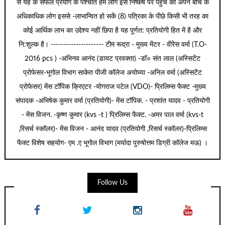
से यह के सफल प्रयोग के पश्चात हम लोग इस निष्कर्ष पर पहुंचें की अपने बीच के
अधिकाधिक लोग इससे -लाभान्वित हो सकें (8) पत्रिका के पीछे किसी भी तरह का
कोई आर्थिक लाभ का उद्देश्य नहीं छिपा है यह पूर्णत: प्रतियोगी हित में है और
नि:शुल्क है। --------------------- टीम रूद्रा - मुख्य मेंटर - वीरेेस वर्मा (T.O-
2016 pcs ) -अभिनव आनंद (डायट प्रवक्ता) -डॉ० संत लाल (अस्सिटेंट
प्रोफेसर-भूगोल विभाग साकेत पीजी कॉलेज अयोघ्या -अनिल वर्मा (अस्सिटेंट
प्रोफेसर) मेंस टॉपिक क्रिएटर -योगराज पटेल (VDO)- प्रिलिम्स फैक्ट -मुख्य
संपादक -अभिषेक कुमार वर्मा (प्रतियोगी)- मेंस टॉपिक. - प्रशांत यादव - प्रतियोगी
- मेंस विजन. -कृष्ण कुमार (kvs -t ) प्रिलिम्स फैक्ट. -अमर पाल वर्मा (kvs-t
,रिसर्च स्कॉलर)- मेंस विजन - आनंद यादव (प्रतियोगी ,रिसर्च स्कॉलर)-प्रिलिम्स
फैक्ट विशेष सहयोग- एम .ए भूगोल विभाग (मर्यादा पुरुषोत्तम डिग्री कॉलेज मऊ) ।
Follow Us