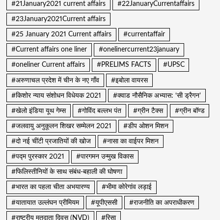
#21January2021 current affairs
#22JanuaryCurrentaffairs
#23January2021Current affairs
#25 January 2021 Current affairs
#currentaffair
#Current affairs one liner
#onelinercurrent23january
#oneliner Current affairs
#PRELIMS FACTS
#UPSC
#अरुणाचल प्रदेश में चीन के नए गाँव
#इबोला वायरस
#किशोर न्याय संशोधन विधेयक 2021
#क्वाड नौसैनिक अभ्यास: ‘सी ड्रैगन’
#खेलो इंडिया यूथ गेम्स
#गोविंद बल्लभ पंत
#ग्रीन टैक्स
#ग्रीन बॉण्ड
#जलवायु अनुकूलन शिखर सम्मेलन 2021
#डीप ओशन मिशन
#दो नई चींटी प्रजातियों की खोज
#नासा का वाईपर मिशन
#पद्म पुरस्कार 2021
#पारगमन उन्मुख विकास
#फिलिस्तीनियों के साथ संबंध-बहाली की घोषणा
#भारत का पहला चीता अभयारण्य
#भीमा कोरेगांव लड़ाई
#यातायात उल्लंघन प्रीमियम
#यूपीएससी
#राजनीति का अपराधीकरण
#राष्ट्रीय मतदाता दिवस (NVD)
#रिसा