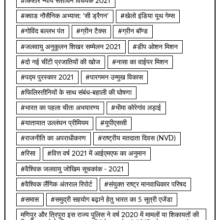
#किशोर न्याय संशोधन विधेयक 2021
#क्वाड नौसैनिक अभ्यास: ‘सी ड्रैगन’
#खेलो इंडिया यूथ गेम्स
#गोविंद बल्लभ पंत
#ग्रीन टैक्स
#ग्रीन बॉण्ड
#जलवायु अनुकूलन शिखर सम्मेलन 2021
#डीप ओशन मिशन
#दो नई चींटी प्रजातियों की खोज
#नासा का वाईपर मिशन
#पद्म पुरस्कार 2021
#पारगमन उन्मुख विकास
#फिलिस्तीनियों के साथ संबंध-बहाली की घोषणा
#भारत का पहला चीता अभयारण्य
#भीमा कोरेगांव लड़ाई
#यातायात उल्लंघन प्रीमियम
#यूपीएससी
#राजनीति का अपराधीकरण
#राष्ट्रीय मतदाता दिवस (NVD)
#रिसा
#वित्त वर्ष 2021 में आईएमएफ का अनुमान
#वैश्विक जलवायु जोखिम सूचकांक - 2021
#वैश्विक लैंगिक अंतराल रिपोर्ट
#संयुक्त राष्ट्र मानवाधिकार परिषद
#समास
#समुद्री सहयोग बढ़ाने हेतु भारत का 5 सूत्री एजेंडा
मणिपुर और त्रिपुरा इस राज्य पुलिस ने वर्ष 2020 में मामलों या शिकायतों की