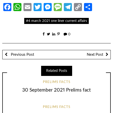
Facebook
WhatsApp
Email
Twitter
Messenger
Message
Telegram
Copy
Share
Link
#4 march 2021 one liner current affairs
0
Previous Post
Next Post
Related Posts
PRELIMS FACTS
30 September 2021 Prelims fact
PRELIMS FACTS