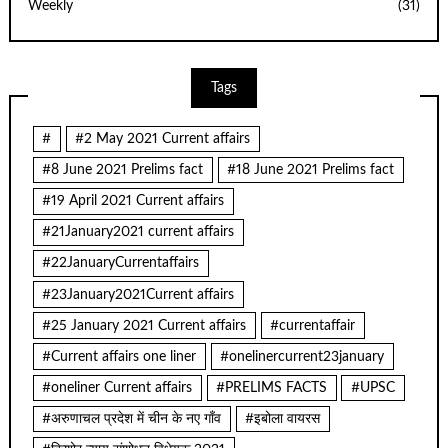
Weekly
(31)
Tags
#
#2 May 2021 Current affairs
#8 June 2021 Prelims fact
#18 June 2021 Prelims fact
#19 April 2021 Current affairs
#21January2021 current affairs
#22JanuaryCurrentaffairs
#23January2021Current affairs
#25 January 2021 Current affairs
#currentaffair
#Current affairs one liner
#onelinercurrent23january
#oneliner Current affairs
#PRELIMS FACTS
#UPSC
#अरुणाचल प्रदेश में चीन के नए गाँव
#इबोला वायरस