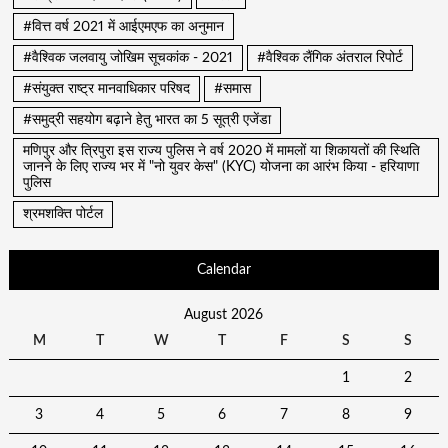
#वित्त वर्ष 2021 में आईएमएफ का अनुमान
#वैश्विक जलवायु जोखिम सूचकांक - 2021
#वैश्विक लैंगिक अंतराल रिपोर्ट
#संयुक्त राष्ट्र मानवाधिकार परिषद
#समास
#समुद्री सहयोग बढ़ाने हेतु भारत का 5 सूत्री एजेंडा
मणिपुर और त्रिपुरा इस राज्य पुलिस ने वर्ष 2020 में मामलों या शिकायतों की स्थिति
जानने के लिए राज्य भर में "नो युवर केस" (KYC) योजना का आरंभ किया - हरियाणा
पुलिस
श्रमशक्ति पोर्टल
Calendar
August 2026
M
T
W
T
F
S
S
1
2
3
4
5
6
7
8
9