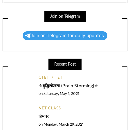
Join on Telegram
Join on Telegram for daily updates
Recent Post
CTET
TET
⚜️बुद्धिशीलता (Brain Storming)⚜️
on
Saturday, May 1, 2021
NET CLASS
हिमनद
on
Monday, March 29, 2021