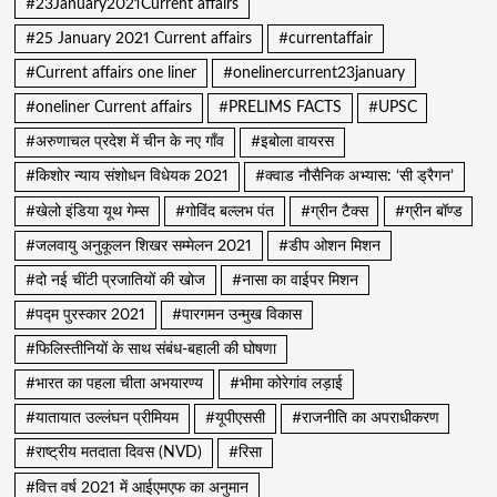
#23January2021Current affairs
#25 January 2021 Current affairs
#currentaffair
#Current affairs one liner
#onelinercurrent23january
#oneliner Current affairs
#PRELIMS FACTS
#UPSC
#अरुणाचल प्रदेश में चीन के नए गाँव
#इबोला वायरस
#किशोर न्याय संशोधन विधेयक 2021
#क्वाड नौसैनिक अभ्यास: ‘सी ड्रैगन’
#खेलो इंडिया यूथ गेम्स
#गोविंद बल्लभ पंत
#ग्रीन टैक्स
#ग्रीन बॉण्ड
#जलवायु अनुकूलन शिखर सम्मेलन 2021
#डीप ओशन मिशन
#दो नई चींटी प्रजातियों की खोज
#नासा का वाईपर मिशन
#पद्म पुरस्कार 2021
#पारगमन उन्मुख विकास
#फिलिस्तीनियों के साथ संबंध-बहाली की घोषणा
#भारत का पहला चीता अभयारण्य
#भीमा कोरेगांव लड़ाई
#यातायात उल्लंघन प्रीमियम
#यूपीएससी
#राजनीति का अपराधीकरण
#राष्ट्रीय मतदाता दिवस (NVD)
#रिसा
#वित्त वर्ष 2021 में आईएमएफ का अनुमान