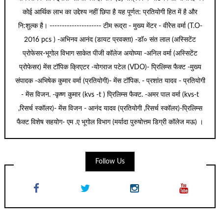
कोई आर्थिक लाभ का उद्देश्य नहीं छिपा है यह पूर्णत: प्रतियोगी हित में है और
नि:शुल्क है। --------------------- टीम रूद्रा - मुख्य मेंटर - वीरेेस वर्मा (T.O-
2016 pcs ) -अभिनव आनंद (डायट प्रवक्ता) -डॉ० संत लाल (अस्सिटेंट
प्रोफेसर-भूगोल विभाग साकेत पीजी कॉलेज अयोघ्या -अनिल वर्मा (अस्सिटेंट
प्रोफेसर) मेंस टॉपिक क्रिएटर -योगराज पटेल (VDO)- प्रिलिम्स फैक्ट -मुख्य
संपादक -अभिषेक कुमार वर्मा (प्रतियोगी)- मेंस टॉपिक. - प्रशांत यादव - प्रतियोगी
- मेंस विजन. -कृष्ण कुमार (kvs -t ) प्रिलिम्स फैक्ट. -अमर पाल वर्मा (kvs-t
,रिसर्च स्कॉलर)- मेंस विजन - आनंद यादव (प्रतियोगी ,रिसर्च स्कॉलर)-प्रिलिम्स
फैक्ट विशेष सहयोग- एम .ए भूगोल विभाग (मर्यादा पुरुषोत्तम डिग्री कॉलेज मऊ) ।
Follow Us