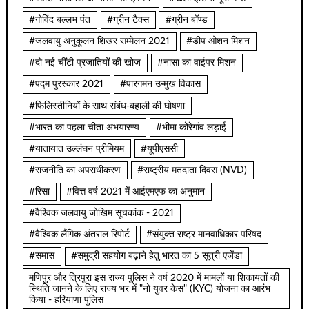
#गोविंद बल्लभ पंत
#ग्रीन टैक्स
#ग्रीन बॉण्ड
#जलवायु अनुकूलन शिखर सम्मेलन 2021
#डीप ओशन मिशन
#दो नई चींटी प्रजातियों की खोज
#नासा का वाईपर मिशन
#पद्म पुरस्कार 2021
#पारगमन उन्मुख विकास
#फिलिस्तीनियों के साथ संबंध-बहाली की घोषणा
#भारत का पहला चीता अभयारण्य
#भीमा कोरेगांव लड़ाई
#यातायात उल्लंघन प्रीमियम
#यूपीएससी
#राजनीति का अपराधीकरण
#राष्ट्रीय मतदाता दिवस (NVD)
#रिसा
#वित्त वर्ष 2021 में आईएमएफ का अनुमान
#वैश्विक जलवायु जोखिम सूचकांक - 2021
#वैश्विक लैंगिक अंतराल रिपोर्ट
#संयुक्त राष्ट्र मानवाधिकार परिषद
#समास
#समुद्री सहयोग बढ़ाने हेतु भारत का 5 सूत्री एजेंडा
मणिपुर और त्रिपुरा इस राज्य पुलिस ने वर्ष 2020 में मामलों या शिकायतों की
स्थिति जानने के लिए राज्य भर में "नो युवर केस" (KYC) योजना का आरंभ
किया - हरियाणा पुलिस