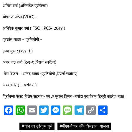
अनिल वर्मा (अस्सिटेंट प्रोफेसर)
योगराज पटेल (VDO)-
अभिषेक कुमार वर्मा ( FSO , PCS- 2019 )
प्रशांत यादव – प्रतियोगी –
कृष्ण कुमार (kvs -t )
अमर पाल वर्मा (kvs-t ,रिसर्च स्कॉलर)
मेंस विजन – आनंद यादव (प्रतियोगी ,रिसर्च स्कॉलर)
अश्वनी सिंह – प्रतियोगी
प्रिलिम्स फैक्ट विशेष सहयोग- एम .ए भूगोल विभाग (मर्यादा पुरुषोत्तम डिग्री कॉलेज मऊ) ।
Facebook
WhatsApp
Email
Twitter
Messenger
Message
Telegram
Copy
Share
Link
#चीन का कृत्रिम सूर्य
#पीएम-केयर फॉर चिल्ड्रन’ योजना