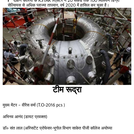
दक्षिण कोरिया के KSTAR रिएक्टर ने 20 सेकंड तक 100 मिलियन डिग्री
सेल्सियस से अधिक प्लाज्मा तापमान, वर्ष 2020 में हासिल कर चुका है।
टीम रूद्रा
मुख्य मेंटर – वीरेेस वर्मा (T.O-2016 pcs )
अभिनव आनंद (डायट प्रवक्ता)
डॉ० संत लाल (अस्सिटेंट प्रोफेसर-भूगोल विभाग साकेत पीजी कॉलेज अयोघ्या