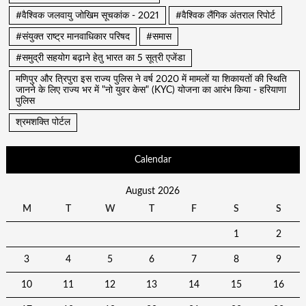
#वैश्विक जलवायु जोखिम सूचकांक - 2021
#वैश्विक लैंगिक अंतराल रिपोर्ट
#संयुक्त राष्ट्र मानवाधिकार परिषद
#समास
#समुद्री सहयोग बढ़ाने हेतु भारत का 5 सूत्री एजेंडा
मणिपुर और त्रिपुरा इस राज्य पुलिस ने वर्ष 2020 में मामलों या शिकायतों की स्थिति
जानने के लिए राज्य भर में "नो युवर केस" (KYC) योजना का आरंभ किया - हरियाणा
पुलिस
श्रमशक्ति पोर्टल
Calendar
August 2026
M
T
W
T
F
S
S
1
2
3
4
5
6
7
8
9
10
11
12
13
14
15
16