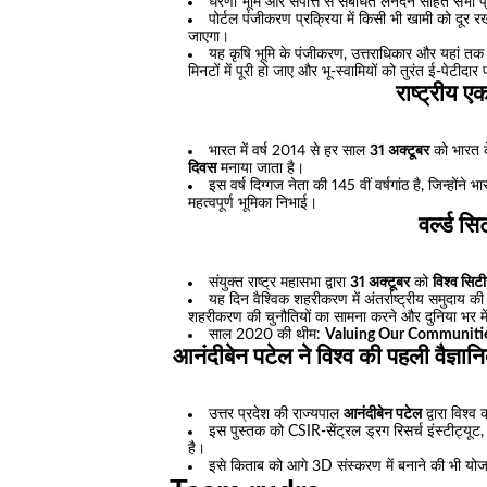
धरणी भूमि और संपत्ति से संबंधित लेनदेन सहित सभी 
पोर्टल पंजीकरण प्रक्रिया में किसी भी खामी को दूर 
जाएगा।
यह कृषि भूमि के पंजीकरण, उत्तराधिकार और यहां तक 
मिनटों में पूरी हो जाए और भू-स्वामियों को तुरंत ई-पेटीद
राष्ट्रीय 
भारत में वर्ष 2014 से हर साल
31 अक्टूबर
को भारत क
दिवस
मनाया जाता है।
इस वर्ष दिग्गज नेता की 145 वीं वर्षगांठ है, जिन्होंन
महत्वपूर्ण भूमिका निभाई।
वर्ल्ड स
संयुक्त राष्ट्र महासभा द्वारा
31 अक्टूबर
को
विश्व सिट
यह दिन वैश्विक शहरीकरण में अंतर्राष्ट्रीय समुदाय की
शहरीकरण की चुनौतियों का सामना करने और दुनिया भर मे
साल 2020 की थीम:
Valuing Our Communitie
आनंदीबेन पटेल ने विश्व की पहली वै
उत्तर प्रदेश की राज्यपाल
आनंदीबेन पटेल
द्वारा विश्व
इस पुस्तक को CSIR-सेंट्रल ड्रग रिसर्च इंस्टीट्यूट,
है।
इसे किताब को आगे 3D संस्करण में बनाने की भी य