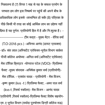
निकालना है (7) विगत 1 माह से यह के सफल प्रयोग के
पश्चात हम लोग इस निष्कर्ष पर पहुंचें की अपने बीच के
अधिकाधिक लोग इससे -लाभान्वित हो सकें (8) पत्रिका के
पीछे किसी भी तरह का कोई आर्थिक लाभ का उद्देश्य नहीं
छिपा है यह पूर्णत: प्रतियोगी हित में है और नि:शुल्क है। -
-------------------- टीम रूद्रा - मुख्य मेंटर - वीरेेस वर्मा
(T.O-2016 pcs ) -अभिनव आनंद (डायट प्रवक्ता)
-डॉ० संत लाल (अस्सिटेंट प्रोफेसर-भूगोल विभाग साकेत
पीजी कॉलेज अयोघ्या -अनिल वर्मा (अस्सिटेंट प्रोफेसर)
मेंस टॉपिक क्रिएटर -योगराज पटेल (VDO)- प्रिलिम्स
फैक्ट -मुख्य संपादक -अभिषेक कुमार वर्मा (प्रतियोगी)-
मेंस टॉपिक. - प्रशांत यादव - प्रतियोगी - मेंस विजन.
-कृष्ण कुमार (kvs -t ) प्रिलिम्स फैक्ट. -अमर पाल वर्मा
(kvs-t ,रिसर्च स्कॉलर)- मेंस विजन - आनंद यादव
(प्रतियोगी ,रिसर्च स्कॉलर)-प्रिलिम्स फैक्ट विशेष सहयोग-
एम .ए भूगोल विभाग (मर्यादा पुरुषोत्तम डिग्री कॉलेज मऊ)