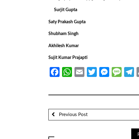
Surjit Gupta
Saty Prakash Gupta
Shubham Singh
Akhilesh Kumar
Sujit Kumar Prajapti
Facebook
WhatsApp
Email
Twitter
Messe
Mes
T
Previous Post