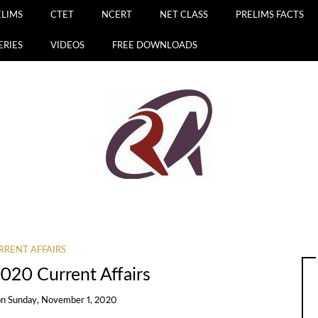
ELIMS
CTET
NCERT
NET CLASS
PRELIMS FACTS
ERIES
VIDEOS
FREE DOWNLOADS
RRENT AFFAIRS
020 Current Affairs
on
Sunday, November 1, 2020