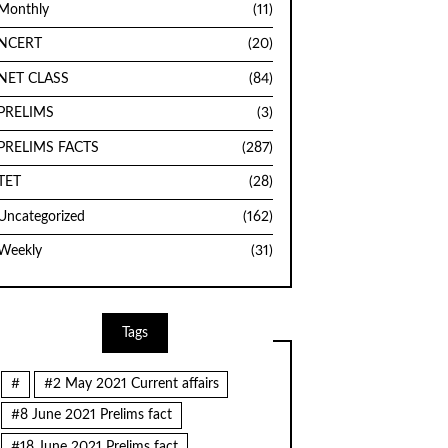
Monthly
(11)
NCERT
(20)
NET CLASS
(84)
PRELIMS
(3)
PRELIMS FACTS
(287)
TET
(28)
Uncategorized
(162)
Weekly
(31)
Tags
#
#2 May 2021 Current affairs
#8 June 2021 Prelims fact
#18 June 2021 Prelims fact