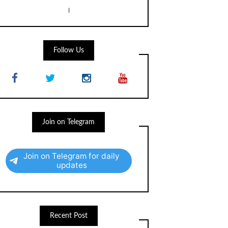
।
Follow Us
Join on Telegram
Join on Telegram for daily
updates
Recent Post