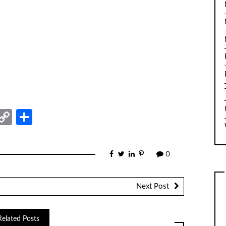
nger
sage
elegram
Copy
Share
Link
0
Next Post
Related Posts