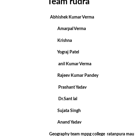
Team rudra
Abhishek Kumar Verma
Amarpal Verma
Krishna
Yograj Patel
anil Kumar Verma
Rajeev Kumar Pandey
Prashant Yadav
Dr.Sant lal
Sujata Singh
Anand Yadav
Geography team mppg college ratanpura mau