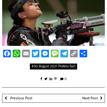
Facebook
WhatsApp
Email
Twitter
Messenger
Message
Telegram
Copy
Share
Link
#30 August 2021 Prelims fact
0
Previous Post
Next Post