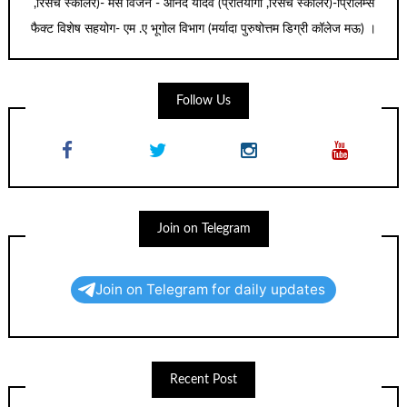
,रिसर्च स्कॉलर)- मेंस विजन - आनंद यादव (प्रतियोगी ,रिसर्च स्कॉलर)-प्रिलिम्स
फैक्ट विशेष सहयोग- एम .ए भूगोल विभाग (मर्यादा पुरुषोत्तम डिग्री कॉलेज मऊ) ।
Follow Us
Join on Telegram
Join on Telegram for daily updates
Recent Post