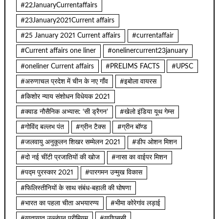
#22JanuaryCurrentaffairs
#23January2021Current affairs
#25 January 2021 Current affairs
#currentaffair
#Current affairs one liner
#onelinercurrent23january
#oneliner Current affairs
#PRELIMS FACTS
#UPSC
#अरुणाचल प्रदेश में चीन के नए गाँव
#इबोला वायरस
#किशोर न्याय संशोधन विधेयक 2021
#क्वाड नौसैनिक अभ्यास: ‘सी ड्रैगन’
#खेलो इंडिया यूथ गेम्स
#गोविंद बल्लभ पंत
#ग्रीन टैक्स
#ग्रीन बॉण्ड
#जलवायु अनुकूलन शिखर सम्मेलन 2021
#डीप ओशन मिशन
#दो नई चींटी प्रजातियों की खोज
#नासा का वाईपर मिशन
#पद्म पुरस्कार 2021
#पारगमन उन्मुख विकास
#फिलिस्तीनियों के साथ संबंध-बहाली की घोषणा
#भारत का पहला चीता अभयारण्य
#भीमा कोरेगांव लड़ाई
#यातायात उल्लंघन प्रीमियम
#यूपीएससी