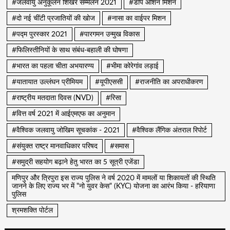
#जलवायु अनुकूलन शिखर सम्मेलन 2021
#डीप ओशन मिशन
#दो नई चींटी प्रजातियों की खोज
#नासा का वाईपर मिशन
#पद्म पुरस्कार 2021
#पारगमन उन्मुख विकास
#फिलिस्तीनियों के साथ संबंध-बहाली की घोषणा
#भारत का पहला चीता अभयारण्य
#भीमा कोरेगांव लड़ाई
#यातायात उल्लंघन प्रीमियम
#यूपीएससी
#राजनीति का अपराधीकरण
#राष्ट्रीय मतदाता दिवस (NVD)
#रिसा
#वित्त वर्ष 2021 में आईएमएफ का अनुमान
#वैश्विक जलवायु जोखिम सूचकांक - 2021
#वैश्विक लैंगिक अंतराल रिपोर्ट
#संयुक्त राष्ट्र मानवाधिकार परिषद
#समास
#समुद्री सहयोग बढ़ाने हेतु भारत का 5 सूत्री एजेंडा
मणिपुर और त्रिपुरा इस राज्य पुलिस ने वर्ष 2020 में मामलों या शिकायतों की स्थिति
जानने के लिए राज्य भर में "नो युवर केस" (KYC) योजना का आरंभ किया - हरियाणा
पुलिस
श्रमशक्ति पोर्टल