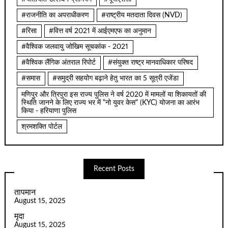
#राजनीति का अपराधीकरण
#राष्ट्रीय मतदाता दिवस (NVD)
#रिसा
#वित्त वर्ष 2021 में आईएमएफ का अनुमान
#वैश्विक जलवायु जोखिम सूचकांक - 2021
#वैश्विक लैंगिक अंतराल रिपोर्ट
#संयुक्त राष्ट्र मानवाधिकार परिषद
#समास
#समुद्री सहयोग बढ़ाने हेतु भारत का 5 सूत्री एजेंडा
मणिपुर और त्रिपुरा इस राज्य पुलिस ने वर्ष 2020 में मामलों या शिकायतों की
स्थिति जानने के लिए राज्य भर में "नो युवर केस" (KYC) योजना का आरंभ
किया - हरियाणा पुलिस
श्रमशक्ति पोर्टल
Recent Posts
तापमान
August 15, 2025
मृदा
August 15, 2025