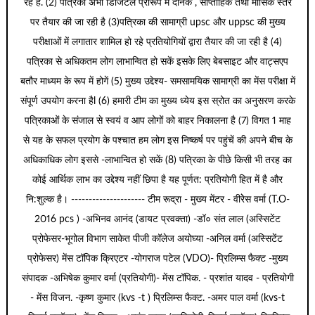
रहें हैं. (2) पत्रिका अभी डिजिटल प्रारूप में दैनिक , साप्ताहिक तथा मासिक स्तर
पर तैयार की जा रही है (3)पत्रिका की सामाग्री upsc और uppsc की मुख्य
परीक्षाओं में लगातार शामिल हो रहे प्रतियोगियों द्वारा तैयार की जा रही है (4)
पत्रिका से अधिकतम लोग लाभान्वित हो सकें इसके लिए बेबसाइट और वाट्सएप
बतौर माध्यम के रूप में होगें (5) मुख्य उद्देश्य- समसामयिक सामाग्री का मेंस परीक्षा में
संपूर्ण उपयोग करना हैl (6) हमारी टीम का मुख्य ध्येय इस स्रोत का अनुसरण करके
पत्रिकाओं के संजाल से स्वयं व आप लोगों को बाहर निकालना है (7) विगत 1 माह
से यह के सफल प्रयोग के पश्चात हम लोग इस निष्कर्ष पर पहुंचें की अपने बीच के
अधिकाधिक लोग इससे -लाभान्वित हो सकें (8) पत्रिका के पीछे किसी भी तरह का
कोई आर्थिक लाभ का उद्देश्य नहीं छिपा है यह पूर्णत: प्रतियोगी हित में है और
नि:शुल्क है। --------------------- टीम रूद्रा - मुख्य मेंटर - वीरेेस वर्मा (T.O-
2016 pcs ) -अभिनव आनंद (डायट प्रवक्ता) -डॉ० संत लाल (अस्सिटेंट
प्रोफेसर-भूगोल विभाग साकेत पीजी कॉलेज अयोघ्या -अनिल वर्मा (अस्सिटेंट
प्रोफेसर) मेंस टॉपिक क्रिएटर -योगराज पटेल (VDO)- प्रिलिम्स फैक्ट -मुख्य
संपादक -अभिषेक कुमार वर्मा (प्रतियोगी)- मेंस टॉपिक. - प्रशांत यादव - प्रतियोगी
- मेंस विजन. -कृष्ण कुमार (kvs -t ) प्रिलिम्स फैक्ट. -अमर पाल वर्मा (kvs-t