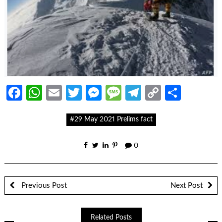
Facebook
WhatsApp
Email
Twitter
Messenger
Message
Telegram
Copy
Share
Link
#29 May 2021 Prelims fact
0
Previous Post
Next Post
Related Posts