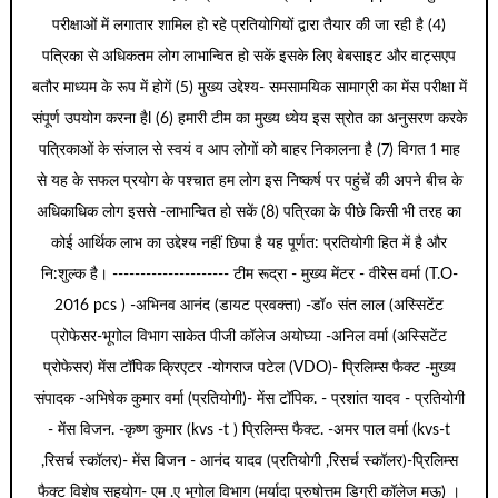
परीक्षाओं में लगातार शामिल हो रहे प्रतियोगियों द्वारा तैयार की जा रही है (4)
पत्रिका से अधिकतम लोग लाभान्वित हो सकें इसके लिए बेबसाइट और वाट्सएप
बतौर माध्यम के रूप में होगें (5) मुख्य उद्देश्य- समसामयिक सामाग्री का मेंस परीक्षा में
संपूर्ण उपयोग करना हैl (6) हमारी टीम का मुख्य ध्येय इस स्रोत का अनुसरण करके
पत्रिकाओं के संजाल से स्वयं व आप लोगों को बाहर निकालना है (7) विगत 1 माह
से यह के सफल प्रयोग के पश्चात हम लोग इस निष्कर्ष पर पहुंचें की अपने बीच के
अधिकाधिक लोग इससे -लाभान्वित हो सकें (8) पत्रिका के पीछे किसी भी तरह का
कोई आर्थिक लाभ का उद्देश्य नहीं छिपा है यह पूर्णत: प्रतियोगी हित में है और
नि:शुल्क है। --------------------- टीम रूद्रा - मुख्य मेंटर - वीरेेस वर्मा (T.O-
2016 pcs ) -अभिनव आनंद (डायट प्रवक्ता) -डॉ० संत लाल (अस्सिटेंट
प्रोफेसर-भूगोल विभाग साकेत पीजी कॉलेज अयोघ्या -अनिल वर्मा (अस्सिटेंट
प्रोफेसर) मेंस टॉपिक क्रिएटर -योगराज पटेल (VDO)- प्रिलिम्स फैक्ट -मुख्य
संपादक -अभिषेक कुमार वर्मा (प्रतियोगी)- मेंस टॉपिक. - प्रशांत यादव - प्रतियोगी
- मेंस विजन. -कृष्ण कुमार (kvs -t ) प्रिलिम्स फैक्ट. -अमर पाल वर्मा (kvs-t
,रिसर्च स्कॉलर)- मेंस विजन - आनंद यादव (प्रतियोगी ,रिसर्च स्कॉलर)-प्रिलिम्स
फैक्ट विशेष सहयोग- एम .ए भूगोल विभाग (मर्यादा पुरुषोत्तम डिग्री कॉलेज मऊ) ।