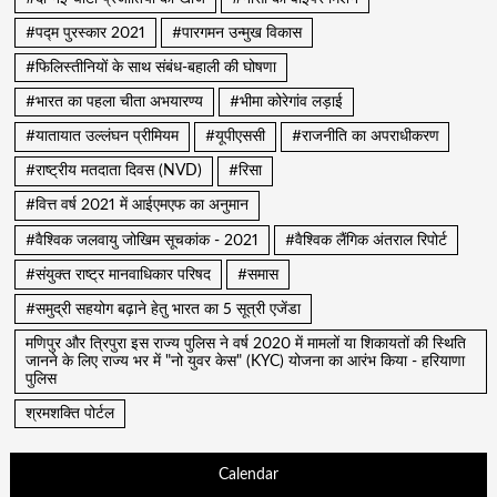
#पद्म पुरस्कार 2021
#पारगमन उन्मुख विकास
#फिलिस्तीनियों के साथ संबंध-बहाली की घोषणा
#भारत का पहला चीता अभयारण्य
#भीमा कोरेगांव लड़ाई
#यातायात उल्लंघन प्रीमियम
#यूपीएससी
#राजनीति का अपराधीकरण
#राष्ट्रीय मतदाता दिवस (NVD)
#रिसा
#वित्त वर्ष 2021 में आईएमएफ का अनुमान
#वैश्विक जलवायु जोखिम सूचकांक - 2021
#वैश्विक लैंगिक अंतराल रिपोर्ट
#संयुक्त राष्ट्र मानवाधिकार परिषद
#समास
#समुद्री सहयोग बढ़ाने हेतु भारत का 5 सूत्री एजेंडा
मणिपुर और त्रिपुरा इस राज्य पुलिस ने वर्ष 2020 में मामलों या शिकायतों की स्थिति
जानने के लिए राज्य भर में "नो युवर केस" (KYC) योजना का आरंभ किया - हरियाणा
पुलिस
श्रमशक्ति पोर्टल
Calendar