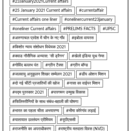
#23January2021Current affairs
#25 January 2021 Current affairs
#currentaffair
#Current affairs one liner
#onelinercurrent23january
#oneliner Current affairs
#PRELIMS FACTS
#UPSC
#अरुणाचल प्रदेश में चीन के नए गाँव
#इबोला वायरस
#किशोर न्याय संशोधन विधेयक 2021
#क्वाड नौसैनिक अभ्यास: ‘सी ड्रैगन’
#खेलो इंडिया यूथ गेम्स
#गोविंद बल्लभ पंत
#ग्रीन टैक्स
#ग्रीन बॉण्ड
#जलवायु अनुकूलन शिखर सम्मेलन 2021
#डीप ओशन मिशन
#दो नई चींटी प्रजातियों की खोज
#नासा का वाईपर मिशन
#पद्म पुरस्कार 2021
#पारगमन उन्मुख विकास
#फिलिस्तीनियों के साथ संबंध-बहाली की घोषणा
#भारत का पहला चीता अभयारण्य
#भीमा कोरेगांव लड़ाई
#यातायात उल्लंघन प्रीमियम
#यूपीएससी
#राजनीति का अपराधीकरण
#राष्ट्रीय मतदाता दिवस (NVD)