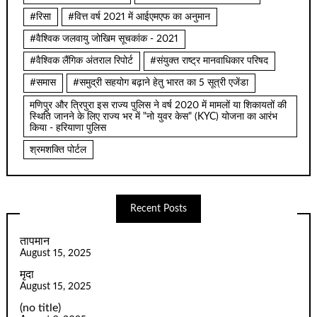
#रिसा
#वित्त वर्ष 2021 में आईएमएफ का अनुमान
#वैश्विक जलवायु जोखिम सूचकांक - 2021
#वैश्विक लैंगिक अंतराल रिपोर्ट
#संयुक्त राष्ट्र मानवाधिकार परिषद
#समास
#समुद्री सहयोग बढ़ाने हेतु भारत का 5 सूत्री एजेंडा
मणिपुर और त्रिपुरा इस राज्य पुलिस ने वर्ष 2020 में मामलों या शिकायतों की
स्थिति जानने के लिए राज्य भर में "नो युवर केस" (KYC) योजना का आरंभ
किया - हरियाणा पुलिस
श्रमशक्ति पोर्टल
Recent Posts
तापमान
August 15, 2025
मृदा
August 15, 2025
(no title)