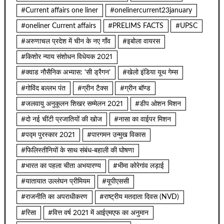
#Current affairs one liner
#onelinercurrent23january
#oneliner Current affairs
#PRELIMS FACTS
#UPSC
#अरुणाचल प्रदेश में चीन के नए गाँव
#इबोला वायरस
#किशोर न्याय संशोधन विधेयक 2021
#क्वाड नौसैनिक अभ्यास: ‘सी ड्रैगन’
#खेलो इंडिया यूथ गेम्स
#गोविंद बल्लभ पंत
#ग्रीन टैक्स
#ग्रीन बॉण्ड
#जलवायु अनुकूलन शिखर सम्मेलन 2021
#डीप ओशन मिशन
#दो नई चींटी प्रजातियों की खोज
#नासा का वाईपर मिशन
#पद्म पुरस्कार 2021
#पारगमन उन्मुख विकास
#फिलिस्तीनियों के साथ संबंध-बहाली की घोषणा
#भारत का पहला चीता अभयारण्य
#भीमा कोरेगांव लड़ाई
#यातायात उल्लंघन प्रीमियम
#यूपीएससी
#राजनीति का अपराधीकरण
#राष्ट्रीय मतदाता दिवस (NVD)
#रिसा
#वित्त वर्ष 2021 में आईएमएफ का अनुमान