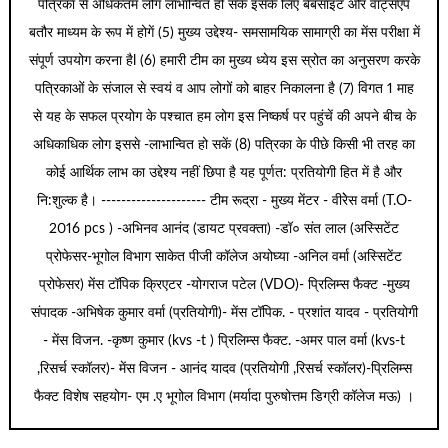
पत्रिका से अधिकतम लोग लाभान्वित हो सकें इसके लिए बेबसाइट और वाट्सएप
बतौर माध्यम के रूप में होगें (5) मुख्य उद्देश्य- समसामयिक सामाग्री का मेंस परीक्षा में
संपूर्ण उपयोग करना हैl (6) हमारी टीम का मुख्य ध्येय इस स्रोत का अनुसरण करके
पत्रिकाओं के संजाल से स्वयं व आप लोगों को बाहर निकालना है (7) विगत 1 माह
से यह के सफल प्रयोग के पश्चात हम लोग इस निष्कर्ष पर पहुंचें की अपने बीच के
अधिकाधिक लोग इससे -लाभान्वित हो सकें (8) पत्रिका के पीछे किसी भी तरह का
कोई आर्थिक लाभ का उद्देश्य नहीं छिपा है यह पूर्णत: प्रतियोगी हित में है और
नि:शुल्क है। --------------------- टीम रूद्रा - मुख्य मेंटर - वीरेेस वर्मा (T.O-
2016 pcs ) -अभिनव आनंद (डायट प्रवक्ता) -डॉ० संत लाल (अस्सिटेंट
प्रोफेसर-भूगोल विभाग साकेत पीजी कॉलेज अयोघ्या -अनिल वर्मा (अस्सिटेंट
प्रोफेसर) मेंस टॉपिक क्रिएटर -योगराज पटेल (VDO)- प्रिलिम्स फैक्ट -मुख्य
संपादक -अभिषेक कुमार वर्मा (प्रतियोगी)- मेंस टॉपिक. - प्रशांत यादव - प्रतियोगी
- मेंस विजन. -कृष्ण कुमार (kvs -t ) प्रिलिम्स फैक्ट. -अमर पाल वर्मा (kvs-t
,रिसर्च स्कॉलर)- मेंस विजन - आनंद यादव (प्रतियोगी ,रिसर्च स्कॉलर)-प्रिलिम्स
फैक्ट विशेष सहयोग- एम .ए भूगोल विभाग (मर्यादा पुरुषोत्तम डिग्री कॉलेज मऊ) ।