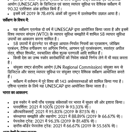
आयोग (UNESCAP) के डिजिटल एवं सतत् व्यापार सुविधा पर वैश्विक सर्वेक्षण में
90.32 प्रतिशत अंक हासिल किये हैं।
इसमें वर्ष 2019 के 78.49% अंकों की तुलना में उल्लेखनीय उछाल आया है।
सर्वेक्षण के विषय में:
यह सर्वेक्षण प्रत्येक दो वर्ष में UNESCAP द्वारा आयोजित किया जाता है और इसमें
विश्व व्यापार संगठन (WTO) के व्यापार सुविधा समझौते में शामिल 58 व्यापार सुविधा
उपायों का आकलन करना शामिल है।
58 उपायों में इंटरनेट पर मौजूदा आयात-निर्यात नियमों का प्रकाशन, जोखिम
प्रबंधन, टैरिफ वर्गीकरण पर अग्रिम निर्णय, आगमन पूर्व प्रसंस्करण, स्वतंत्र अपील
तंत्र, शीघ्र शिपमेंट, स्वचालित सीमा शुल्क प्रणाली आदि शामिल हैं।
किसी देश का उच्च स्कोर कारोबारियों को निवेश संबंधी निर्णय लेने में भी मदद करता
है।
संयुक्त राष्ट्र क्षेत्रीय आयोग (UN Regional Commission) संयुक्त रूप से
डिजिटल और सतत् व्यापार सुविधा पर संयुक्त राष्ट्र वैश्विक सर्वेक्षण आयोजित करते
हैं।
सर्वेक्षण में वर्तमान में पूरे विश्व की 143 अर्थव्यवस्थाओं को शामिल किया गया है।
एशिया प्रशांत के लिये यह UNESCAP द्वारा आयोजित किया जाता है।
भारत का आकलन:
इस स्कोर ने सभी पाँच प्रमुख संकेतकों पर भारत में सुधार की ओर इशारा किया।
पारदर्शिता: 2021 में 100% (2019 के 93.33% से)।
औपचारिकताएँ: 2021 में 95.83% (2019 के 87.5% से)।
संस्थागत समझौते और सहयोग: 2021 में 88.89% (2019 के 66.67% से)।
पेपरलेस ट्रेड: 2021 में 96.3% (2019 के 81.48% से)।
क्रॉस-बॉर्डर पेपरलेस ट्रेड: 2021 में 66.67% (2019 के 55.56% से)।