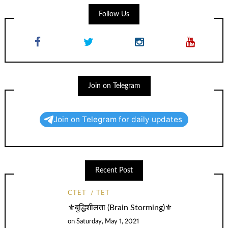
Follow Us
Join on Telegram
Join on Telegram for daily updates
Recent Post
CTET
TET
⚜️बुद्धिशीलता (Brain Storming)⚜️
on
Saturday, May 1, 2021