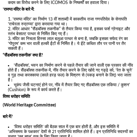
कदम का विरोध करने के लिए ICOMOS के निष्कर्षों का हवाला दिया।
‘
रामप्पा मंदिर के बारे में:
‘रामप्पा मंदिर’ का निर्माण 13 वीं शताब्दी में काकतीय राजा गणपतिदेव के सेनापति
‘राचेरला रुद्रय्या’ द्वारा करवाया गया था।
मंदिर आधार “सैंडबॉक्स तकनीक” से तैयार किया गया है, इसका फर्श ग्रेनाइट और
स्तंभ बेसाल्ट पत्थर से निर्मित किए गए हैं।
मंदिर का निचला हिस्सा लाल बलुआ पत्थर से बना है, जबकि इसका सफेद रंग का
‘गोपुरम’ कम भार वाली हल्की ईंटों से निर्मित है। ये ईंटे कथित तौर पर पानी पर तैर
सकती हैं।
“सैंडबॉक्स तकनीक’ क्या है?
‘सैंडबॉक्स’, भवन का निर्माण करने से पहले तैयार की जाने वाली एक प्रकार की नींव
होते हैं। सैंडबॉक्स तकनीक में, नींव तैयार करने के लिए खोदे गए गड्ढे को, ‘रेत के चूने’
व गुड़ तथा करक्काया (काले हरड़ फल) के मिश्रण से (पकड़ बनाने के लिए) भरा जाता
है।
भूकंप जैसी घटनाएं होने पर, नींव में तैयार किए गए सैंडबॉक्स एक तकिया / कुशन’
(Cushion) के रूप में कार्य करते हैं।
विश्व धरोहर समिति
(World Heritage Committee)
बारे में?
‘विश्व धरोहर समिति’ की बैठक साल में एक बार होती है, और इस समिति में
‘अभिसमय के पक्षकार’ देशों से 21 प्रतिनिधि शामिल होते हैं। इन प्रतिनिधि सदस्यों का
चुनाव ‘छह साल’ तक के लिए किया जाता है।