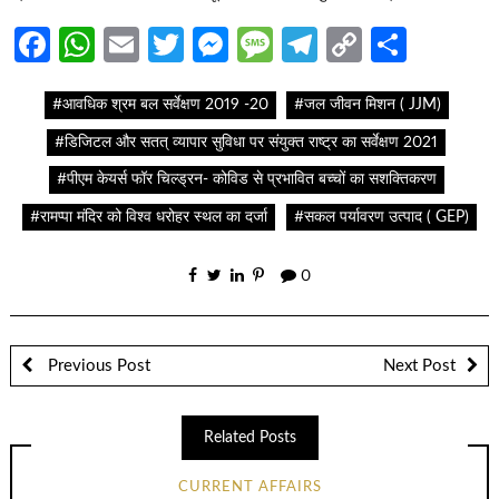
Facebook
WhatsApp
Email
Twitter
Messenger
Message
Telegram
Copy
Share
Link
#आवधिक श्रम बल सर्वेक्षण 2019 -20
#जल जीवन मिशन ( JJM)
#डिजिटल और सतत् व्यापार सुविधा पर संयुक्त राष्ट्र का सर्वेक्षण 2021
#पीएम केयर्स फॉर चिल्ड्रन- कोविड से प्रभावित बच्चों का सशक्तिकरण
#रामप्पा मंदिर को विश्व धरोहर स्थल का दर्जा
#सकल पर्यावरण उत्पाद ( GEP)
0
Previous Post
Next Post
Related Posts
CURRENT AFFAIRS