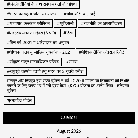
#फिलिस्तीनियों के साथ संबंध-बहाली की घोषणा
#भारत का पहला चीता अभयारण्य
#भीमा कोरेगांव लड़ाई
#यातायात उल्लंघन प्रीमियम
#यूपीएससी
#राजनीति का अपराधीकरण
#राष्ट्रीय मतदाता दिवस (NVD)
#रिसा
#वित्त वर्ष 2021 में आईएमएफ का अनुमान
#वैश्विक जलवायु जोखिम सूचकांक - 2021
#वैश्विक लैंगिक अंतराल रिपोर्ट
#संयुक्त राष्ट्र मानवाधिकार परिषद
#समास
#समुद्री सहयोग बढ़ाने हेतु भारत का 5 सूत्री एजेंडा
मणिपुर और त्रिपुरा इस राज्य पुलिस ने वर्ष 2020 में मामलों या शिकायतों की स्थिति
जानने के लिए राज्य भर में "नो युवर केस" (KYC) योजना का आरंभ किया - हरियाणा
पुलिस
श्रमशक्ति पोर्टल
Calendar
August 2026