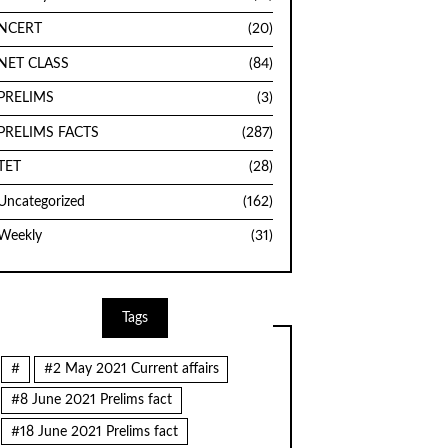
NCERT
(20)
NET CLASS
(84)
PRELIMS
(3)
PRELIMS FACTS
(287)
TET
(28)
Uncategorized
(162)
Weekly
(31)
Tags
#
#2 May 2021 Current affairs
#8 June 2021 Prelims fact
#18 June 2021 Prelims fact