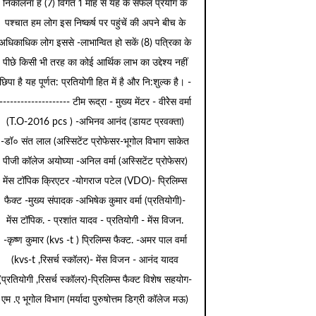
निकालना है (7) विगत 1 माह से यह के सफल प्रयोग के
पश्चात हम लोग इस निष्कर्ष पर पहुंचें की अपने बीच के
अधिकाधिक लोग इससे -लाभान्वित हो सकें (8) पत्रिका के
पीछे किसी भी तरह का कोई आर्थिक लाभ का उद्देश्य नहीं
छिपा है यह पूर्णत: प्रतियोगी हित में है और नि:शुल्क है। -
-------------------- टीम रूद्रा - मुख्य मेंटर - वीरेेस वर्मा
(T.O-2016 pcs ) -अभिनव आनंद (डायट प्रवक्ता)
-डॉ० संत लाल (अस्सिटेंट प्रोफेसर-भूगोल विभाग साकेत
पीजी कॉलेज अयोघ्या -अनिल वर्मा (अस्सिटेंट प्रोफेसर)
मेंस टॉपिक क्रिएटर -योगराज पटेल (VDO)- प्रिलिम्स
फैक्ट -मुख्य संपादक -अभिषेक कुमार वर्मा (प्रतियोगी)-
मेंस टॉपिक. - प्रशांत यादव - प्रतियोगी - मेंस विजन.
-कृष्ण कुमार (kvs -t ) प्रिलिम्स फैक्ट. -अमर पाल वर्मा
(kvs-t ,रिसर्च स्कॉलर)- मेंस विजन - आनंद यादव
(प्रतियोगी ,रिसर्च स्कॉलर)-प्रिलिम्स फैक्ट विशेष सहयोग-
एम .ए भूगोल विभाग (मर्यादा पुरुषोत्तम डिग्री कॉलेज मऊ)