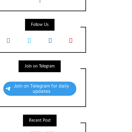
।
Follow Us
Join on Telegram
Join on Telegram for daily
updates
Recent Post