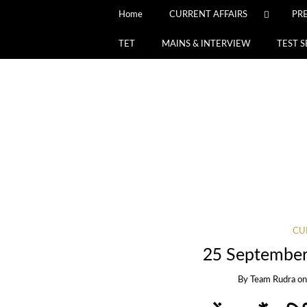
Home
CURRENT AFFAIRS
PR
TET
MAINS & INTERVIEW
TEST S
CU
25 September 
By
Team Rudra
o