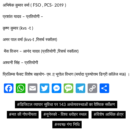
अभिषेक कुमार वर्मा ( FSO , PCS- 2019 )
प्रशांत यादव – प्रतियोगी –
कृष्ण कुमार (kvs -t )
अमर पाल वर्मा (kvs-t ,रिसर्च स्कॉलर)
मेंस विजन – आनंद यादव (प्रतियोगी ,रिसर्च स्कॉलर)
अश्वनी सिंह – प्रतियोगी
प्रिलिम्स फैक्ट विशेष सहयोग- एम .ए भूगोल विभाग (मर्यादा पुरुषोत्तम डिग्री कॉलेज मऊ) ।
Facebook
WhatsApp
Email
Twitter
Messenger
Message
Telegram
Copy
Share
Link
#डिजिटल व्यापार सुविधा पर 143 अर्थव्यवस्थाओं का वैश्विक सर्वेक्षण
#मत की गोपनीयता
#यूनेस्को - विश्व धरोहर स्थल
#विशेष आर्थिक क्षेत्र
#स्वच्छ गंगा निधि