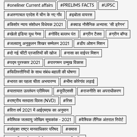
#oneliner Current affairs
#PRELIMS FACTS
#UPSC
#अरुणाचल प्रदेश में चीन के नए गाँव
#इबोला वायरस
#किशोर न्याय संशोधन विधेयक 2021
#क्वाड नौसैनिक अभ्यास: ‘सी ड्रैगन’
#खेलो इंडिया यूथ गेम्स
#गोविंद बल्लभ पंत
#ग्रीन टैक्स
#ग्रीन बॉण्ड
#जलवायु अनुकूलन शिखर सम्मेलन 2021
#डीप ओशन मिशन
#दो नई चींटी प्रजातियों की खोज
#नासा का वाईपर मिशन
#पद्म पुरस्कार 2021
#पारगमन उन्मुख विकास
#फिलिस्तीनियों के साथ संबंध-बहाली की घोषणा
#भारत का पहला चीता अभयारण्य
#भीमा कोरेगांव लड़ाई
#यातायात उल्लंघन प्रीमियम
#यूपीएससी
#राजनीति का अपराधीकरण
#राष्ट्रीय मतदाता दिवस (NVD)
#रिसा
#वित्त वर्ष 2021 में आईएमएफ का अनुमान
#वैश्विक जलवायु जोखिम सूचकांक - 2021
#वैश्विक लैंगिक अंतराल रिपोर्ट
#संयुक्त राष्ट्र मानवाधिकार परिषद
#समास