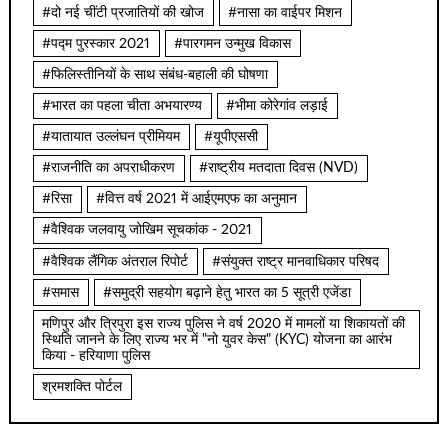
#दो नई चींटी प्रजातियों की खोज
#नासा का वाईपर मिशन
#पद्म पुरस्कार 2021
#पारगमन उन्मुख विकास
#फिलिस्तीनियों के साथ संबंध-बहाली की घोषणा
#भारत का पहला चीता अभयारण्य
#भीमा कोरेगांव लड़ाई
#यातायात उल्लंघन प्रीमियम
#यूपीएससी
#राजनीति का अपराधीकरण
#राष्ट्रीय मतदाता दिवस (NVD)
#रिसा
#वित्त वर्ष 2021 में आईएमएफ का अनुमान
#वैश्विक जलवायु जोखिम सूचकांक - 2021
#वैश्विक लैंगिक अंतराल रिपोर्ट
#संयुक्त राष्ट्र मानवाधिकार परिषद
#समास
#समुद्री सहयोग बढ़ाने हेतु भारत का 5 सूत्री एजेंडा
मणिपुर और त्रिपुरा इस राज्य पुलिस ने वर्ष 2020 में मामलों या शिकायतों की
स्थिति जानने के लिए राज्य भर में "नो युवर केस" (KYC) योजना का आरंभ
किया - हरियाणा पुलिस
श्रमशक्ति पोर्टल