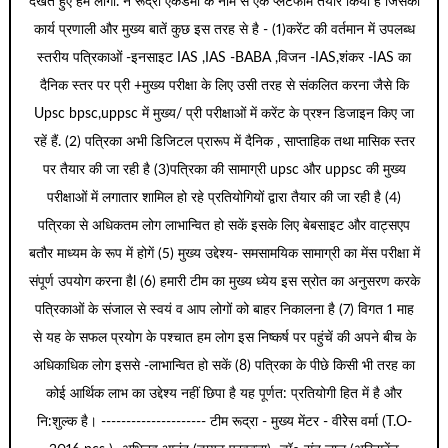
देखते हुए हम लोगों. ने रूद्रा एकेडमी के नाम से एक प्लेटफार्म तैयार किया है जिसकी
कार्य प्रणाली और मुख्य बातें कुछ इस तरह से है - (1)करेंट की वर्तमान में उपलब्ध
स्तरीय पत्रिकाओं -इनसाइट IAS ,IAS -BABA ,विजन -IAS,शंकर -IAS का
दैनिक स्तर पर प्री +मुख्य परीक्षा के लिए उसी तरह से संकलित करना जैसे कि
Upsc bpsc,uppsc में मुख्य/ प्री परीक्षाओं में करेंट के प्रश्न डिजाइन किए जा
रहें हैं. (2) पत्रिका अभी डिजिटल प्रारूप में दैनिक , साप्ताहिक तथा मासिक स्तर
पर तैयार की जा रही है (3)पत्रिका की सामाग्री upsc और uppsc की मुख्य
परीक्षाओं में लगातार शामिल हो रहे प्रतियोगियों द्वारा तैयार की जा रही है (4)
पत्रिका से अधिकतम लोग लाभान्वित हो सकें इसके लिए बेबसाइट और वाट्सएप
बतौर माध्यम के रूप में होगें (5) मुख्य उद्देश्य- समसामयिक सामाग्री का मेंस परीक्षा में
संपूर्ण उपयोग करना हैl (6) हमारी टीम का मुख्य ध्येय इस स्रोत का अनुसरण करके
पत्रिकाओं के संजाल से स्वयं व आप लोगों को बाहर निकालना है (7) विगत 1 माह
से यह के सफल प्रयोग के पश्चात हम लोग इस निष्कर्ष पर पहुंचें की अपने बीच के
अधिकाधिक लोग इससे -लाभान्वित हो सकें (8) पत्रिका के पीछे किसी भी तरह का
कोई आर्थिक लाभ का उद्देश्य नहीं छिपा है यह पूर्णत: प्रतियोगी हित में है और
नि:शुल्क है। --------------------- टीम रूद्रा - मुख्य मेंटर - वीरेेस वर्मा (T.O-