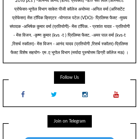
2016 pcs ) -अभिनव आनंद (डायट प्रवक्ता) -डॉ० संत लाल (अस्सिटेंट
प्रोफेसर-भूगोल विभाग साकेत पीजी कॉलेज अयोघ्या -अनिल वर्मा (अस्सिटेंट
प्रोफेसर) मेंस टॉपिक क्रिएटर -योगराज पटेल (VDO)- प्रिलिम्स फैक्ट -मुख्य
संपादक -अभिषेक कुमार वर्मा (प्रतियोगी)- मेंस टॉपिक. - प्रशांत यादव - प्रतियोगी
- मेंस विजन. -कृष्ण कुमार (kvs -t ) प्रिलिम्स फैक्ट. -अमर पाल वर्मा (kvs-t
,रिसर्च स्कॉलर)- मेंस विजन - आनंद यादव (प्रतियोगी ,रिसर्च स्कॉलर)-प्रिलिम्स
फैक्ट विशेष सहयोग- एम .ए भूगोल विभाग (मर्यादा पुरुषोत्तम डिग्री कॉलेज मऊ) ।
Follow Us
Join on Telegram