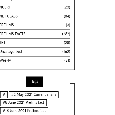
NCERT
(20)
NET CLASS
(84)
PRELIMS
(3)
PRELIMS FACTS
(287)
TET
(28)
Uncategorized
(162)
Weekly
(31)
Tags
#
#2 May 2021 Current affairs
#8 June 2021 Prelims fact
#18 June 2021 Prelims fact