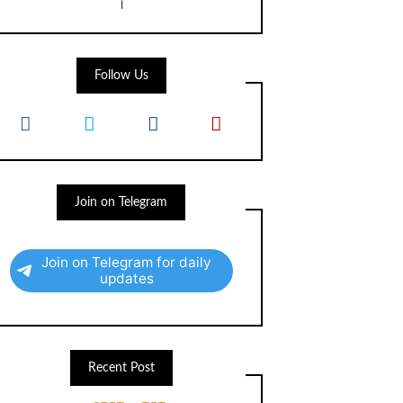
।
Follow Us
Join on Telegram
Join on Telegram for daily
updates
Recent Post