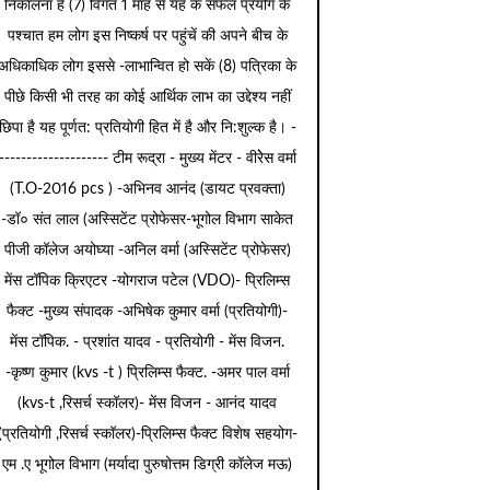
निकालना है (7) विगत 1 माह से यह के सफल प्रयोग के
पश्चात हम लोग इस निष्कर्ष पर पहुंचें की अपने बीच के
अधिकाधिक लोग इससे -लाभान्वित हो सकें (8) पत्रिका के
पीछे किसी भी तरह का कोई आर्थिक लाभ का उद्देश्य नहीं
छिपा है यह पूर्णत: प्रतियोगी हित में है और नि:शुल्क है। -
-------------------- टीम रूद्रा - मुख्य मेंटर - वीरेेस वर्मा
(T.O-2016 pcs ) -अभिनव आनंद (डायट प्रवक्ता)
-डॉ० संत लाल (अस्सिटेंट प्रोफेसर-भूगोल विभाग साकेत
पीजी कॉलेज अयोघ्या -अनिल वर्मा (अस्सिटेंट प्रोफेसर)
मेंस टॉपिक क्रिएटर -योगराज पटेल (VDO)- प्रिलिम्स
फैक्ट -मुख्य संपादक -अभिषेक कुमार वर्मा (प्रतियोगी)-
मेंस टॉपिक. - प्रशांत यादव - प्रतियोगी - मेंस विजन.
-कृष्ण कुमार (kvs -t ) प्रिलिम्स फैक्ट. -अमर पाल वर्मा
(kvs-t ,रिसर्च स्कॉलर)- मेंस विजन - आनंद यादव
(प्रतियोगी ,रिसर्च स्कॉलर)-प्रिलिम्स फैक्ट विशेष सहयोग-
एम .ए भूगोल विभाग (मर्यादा पुरुषोत्तम डिग्री कॉलेज मऊ)