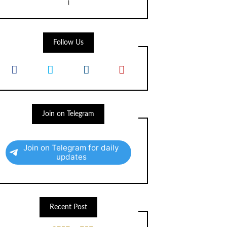
।
Follow Us
Join on Telegram
Join on Telegram for daily
updates
Recent Post