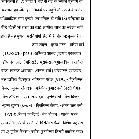
निकालना है (7) विगत 1 माह से यह के सफल प्रयोग के
पश्चात हम लोग इस निष्कर्ष पर पहुंचें की अपने बीच के
अधिकाधिक लोग इससे -लाभान्वित हो सकें (8) पत्रिका के
पीछे किसी भी तरह का कोई आर्थिक लाभ का उद्देश्य नहीं
छिपा है यह पूर्णत: प्रतियोगी हित में है और नि:शुल्क है। -
-------------------- टीम रूद्रा - मुख्य मेंटर - वीरेेस वर्मा
(T.O-2016 pcs ) -अभिनव आनंद (डायट प्रवक्ता)
-डॉ० संत लाल (अस्सिटेंट प्रोफेसर-भूगोल विभाग साकेत
पीजी कॉलेज अयोघ्या -अनिल वर्मा (अस्सिटेंट प्रोफेसर)
मेंस टॉपिक क्रिएटर -योगराज पटेल (VDO)- प्रिलिम्स
फैक्ट -मुख्य संपादक -अभिषेक कुमार वर्मा (प्रतियोगी)-
मेंस टॉपिक. - प्रशांत यादव - प्रतियोगी - मेंस विजन.
-कृष्ण कुमार (kvs -t ) प्रिलिम्स फैक्ट. -अमर पाल वर्मा
(kvs-t ,रिसर्च स्कॉलर)- मेंस विजन - आनंद यादव
(प्रतियोगी ,रिसर्च स्कॉलर)-प्रिलिम्स फैक्ट विशेष सहयोग-
एम .ए भूगोल विभाग (मर्यादा पुरुषोत्तम डिग्री कॉलेज मऊ)