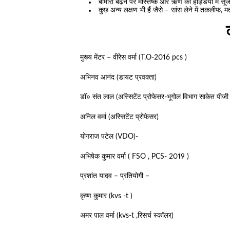
बीमारी बढ़ने पर मस्तिष्क और ऋण की हड्डियों में स
कुछ अन्य लक्षण भी हैं जैसे – सांस लेने में तकलीफ, मत
मुख्य मेंटर – वीरेेस वर्मा (T.O-2016 pcs )
अभिनव आनंद (डायट प्रवक्ता)
डॉ० संत लाल (अस्सिटेंट प्रोफेसर-भूगोल विभाग साकेत पीज
अनिल वर्मा (अस्सिटेंट प्रोफेसर)
योगराज पटेल (VDO)-
अभिषेक कुमार वर्मा ( FSO , PCS- 2019 )
प्रशांत यादव – प्रतियोगी –
कृष्ण कुमार (kvs -t )
अमर पाल वर्मा (kvs-t ,रिसर्च स्कॉलर)