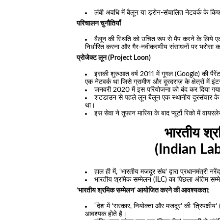
लंबी अवधि में बैलून या ड्रोन-संचालित नेटवर्क के कि
परिचालन चुनौतियाँ
बैलून की स्थिति को उचित रूप से मैप करने के लिये
निर्धारित करना और गैर-नवीकरणीय संसाधनों पर भरोसा करन
प्रोजेक्ट लून (Project Loon)
इसकी शुरुआत वर्ष 2011 में गूगल (Google) की पैरें
एक नेटवर्क था जिसे ग्रामीण और दूरदराज़ के क्षेत्रों में
जनवरी 2020 में इस परियोजना को बंद कर दिया गया\ क
शटडाउन से पहले लून बैलून एक स्थानीय दूरसंचार के साथ 
था।
इस सेवा ने तूफान मारिया के बाद प्यूर्टो रिको में वाय
भारतीय श्र
(Indian La
हाल ही में, ‘भारतीय मजदूर संघ’ द्वारा प्रधानमंत्री 
भारतीय श्रमिक सम्मेलन (ILC) का पिछला अंतिम सम्
‘
भारतीय श्रमिक सम्मेलन’ आयोजित करने की आवश्यकता
:
“देश में ‘सरकार, नियोक्ता और मजदूर’ की ‘त्रिपक्षी
आवश्यक होते है।