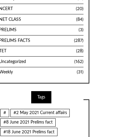
NCERT
(20)
NET CLASS
(84)
PRELIMS
(3)
PRELIMS FACTS
(287)
TET
(28)
Uncategorized
(162)
Weekly
(31)
Tags
#
#2 May 2021 Current affairs
#8 June 2021 Prelims fact
#18 June 2021 Prelims fact