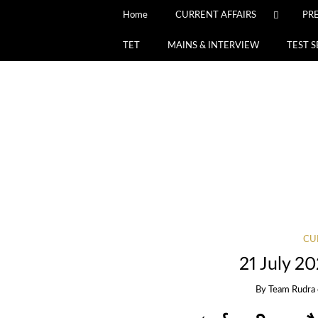
Home
CURRENT AFFAIRS
PR
TET
MAINS & INTERVIEW
TEST S
CU
21 July 20
By
Team Rudra