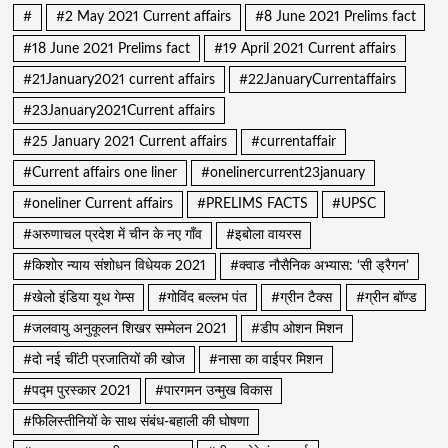
#
#2 May 2021 Current affairs
#8 June 2021 Prelims fact
#18 June 2021 Prelims fact
#19 April 2021 Current affairs
#21January2021 current affairs
#22JanuaryCurrentaffairs
#23January2021Current affairs
#25 January 2021 Current affairs
#currentaffair
#Current affairs one liner
#onelinercurrent23january
#oneliner Current affairs
#PRELIMS FACTS
#UPSC
#अरुणाचल प्रदेश में चीन के नए गाँव
#इबोला वायरस
#किशोर न्याय संशोधन विधेयक 2021
#क्वाड नौसैनिक अभ्यास: ‘सी ड्रैगन’
#खेलो इंडिया यूथ गेम्स
#गोविंद बल्लभ पंत
#ग्रीन टैक्स
#ग्रीन बॉण्ड
#जलवायु अनुकूलन शिखर सम्मेलन 2021
#डीप ओशन मिशन
#दो नई चींटी प्रजातियों की खोज
#नासा का वाईपर मिशन
#पद्म पुरस्कार 2021
#पारगमन उन्मुख विकास
#फिलिस्तीनियों के साथ संबंध-बहाली की घोषणा