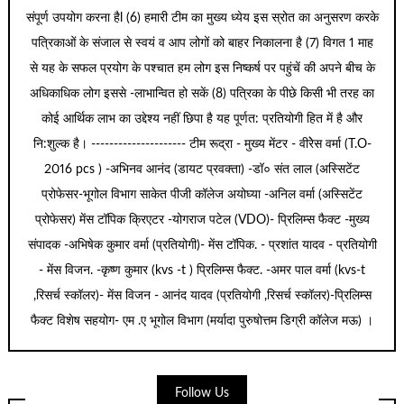
संपूर्ण उपयोग करना हैl (6) हमारी टीम का मुख्य ध्येय इस स्रोत का अनुसरण करके
पत्रिकाओं के संजाल से स्वयं व आप लोगों को बाहर निकालना है (7) विगत 1 माह
से यह के सफल प्रयोग के पश्चात हम लोग इस निष्कर्ष पर पहुंचें की अपने बीच के
अधिकाधिक लोग इससे -लाभान्वित हो सकें (8) पत्रिका के पीछे किसी भी तरह का
कोई आर्थिक लाभ का उद्देश्य नहीं छिपा है यह पूर्णत: प्रतियोगी हित में है और
नि:शुल्क है। --------------------- टीम रूद्रा - मुख्य मेंटर - वीरेेस वर्मा (T.O-
2016 pcs ) -अभिनव आनंद (डायट प्रवक्ता) -डॉ० संत लाल (अस्सिटेंट
प्रोफेसर-भूगोल विभाग साकेत पीजी कॉलेज अयोघ्या -अनिल वर्मा (अस्सिटेंट
प्रोफेसर) मेंस टॉपिक क्रिएटर -योगराज पटेल (VDO)- प्रिलिम्स फैक्ट -मुख्य
संपादक -अभिषेक कुमार वर्मा (प्रतियोगी)- मेंस टॉपिक. - प्रशांत यादव - प्रतियोगी
- मेंस विजन. -कृष्ण कुमार (kvs -t ) प्रिलिम्स फैक्ट. -अमर पाल वर्मा (kvs-t
,रिसर्च स्कॉलर)- मेंस विजन - आनंद यादव (प्रतियोगी ,रिसर्च स्कॉलर)-प्रिलिम्स
फैक्ट विशेष सहयोग- एम .ए भूगोल विभाग (मर्यादा पुरुषोत्तम डिग्री कॉलेज मऊ) ।
Follow Us