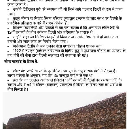
अनंगपाल द्वितीय तोमर राजवंश से संबंधित थे। इन्हें अनंगपाल तोमर के रूप में में भी
जाना जाता है।
उन्होंने ढिल्लिका पुरी की स्थापना की थी जिसे आगे चलकर दिल्ली के रूप में जाना
गया।
कुतुब मीनार के निकट स्थित मस्जिद कुव्वतुल इस्लाम के लौह स्तंभ पर दिल्ली के
प्रारंभिक इतिहास के बारे में साक्ष्य अंकित हैं।
विभिन्न शिलालेखों और सिक्कों से यह पता चलता है कि अनंगपाल तोमर 8वीं से
12वीं शताब्दी के बीच वर्तमान दिल्ली और हरियाणा के शासक थे।
उन्होंने शहर का निर्माण खंडहरों से किया तथा उनकी निगरानी में ही अनंग ताल
बावली और लाल कोट का निर्माण किया गया।
अनंगपाल द्वितीय के बाद उनका पोता पृथ्वीराज चौहान शासक बना।
1192 में तराइन (वर्तमान हरियाणा) के द्वितीय युद्ध में पृथ्वीराज चौहान की पराजय के
बाद गोरी की सेना द्वारा दिल्ली सल्तनत की स्थापना की गई।
तोमर राजवंश के विषय में:
तोमर वंश उत्तरी भारत के प्रारंभिक मध्य युग के लघु शासक वंशों में से एक है।
चारण परंपरा के अनुसार, यह वंश 36 राजपूत वर्गों में से एक था।
इस वंश का उल्लेख अनंगपाल (जिसने 11वीं शताब्दी में दिल्ली की स्थापना की) के
शासन और 1164 में चौहान (चाहमान) साम्राज्य में दिल्ली के विलय तक की अवधि के
बीच मिलता है।