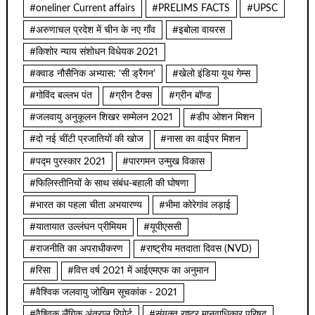
#oneliner Current affairs
#PRELIMS FACTS
#UPSC
#अरुणाचल प्रदेश में चीन के नए गाँव
#इबोला वायरस
#किशोर न्याय संशोधन विधेयक 2021
#क्वाड नौसैनिक अभ्यास: ‘सी ड्रैगन’
#खेलो इंडिया यूथ गेम्स
#गोविंद बल्लभ पंत
#ग्रीन टैक्स
#ग्रीन बॉण्ड
#जलवायु अनुकूलन शिखर सम्मेलन 2021
#डीप ओशन मिशन
#दो नई चींटी प्रजातियों की खोज
#नासा का वाईपर मिशन
#पद्म पुरस्कार 2021
#पारगमन उन्मुख विकास
#फिलिस्तीनियों के साथ संबंध-बहाली की घोषणा
#भारत का पहला चीता अभयारण्य
#भीमा कोरेगांव लड़ाई
#यातायात उल्लंघन प्रीमियम
#यूपीएससी
#राजनीति का अपराधीकरण
#राष्ट्रीय मतदाता दिवस (NVD)
#रिसा
#वित्त वर्ष 2021 में आईएमएफ का अनुमान
#वैश्विक जलवायु जोखिम सूचकांक - 2021
#वैश्विक लैंगिक अंतराल रिपोर्ट
#संयुक्त राष्ट्र मानवाधिकार परिषद