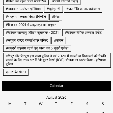
#भारत का पहला चीता अभयारण्य
#भीमा कोरेगांव लड़ाई
#यातायात उल्लंघन प्रीमियम
#यूपीएससी
#राजनीति का अपराधीकरण
#राष्ट्रीय मतदाता दिवस (NVD)
#रिसा
#वित्त वर्ष 2021 में आईएमएफ का अनुमान
#वैश्विक जलवायु जोखिम सूचकांक - 2021
#वैश्विक लैंगिक अंतराल रिपोर्ट
#संयुक्त राष्ट्र मानवाधिकार परिषद
#समास
#समुद्री सहयोग बढ़ाने हेतु भारत का 5 सूत्री एजेंडा
मणिपुर और त्रिपुरा इस राज्य पुलिस ने वर्ष 2020 में मामलों या शिकायतों की स्थिति
जानने के लिए राज्य भर में "नो युवर केस" (KYC) योजना का आरंभ किया - हरियाणा
पुलिस
श्रमशक्ति पोर्टल
Calendar
August 2026
M
T
W
T
F
S
S