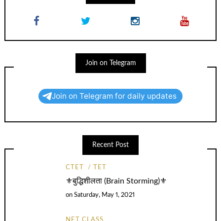
Join on Telegram
Join on Telegram for daily updates
Recent Post
CTET
TET
⚜️बुद्धिशीलता (Brain Storming)⚜️
on
Saturday, May 1, 2021
NET CLASS