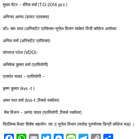
मुख्य मेंटर – वीरेेस वर्मा (T.O-2016 pcs )
अभिनव आनंद (डायट प्रवक्ता)
डॉ० संत लाल (अस्सिटेंट प्रोफेसर-भूगोल विभाग साकेत पीजी कॉलेज अयोघ्या
अनिल वर्मा (अस्सिटेंट प्रोफेसर)
योगराज पटेल (VDO)-
अभिषेक कुमार वर्मा (प्रतियोगी)
प्रशांत यादव – प्रतियोगी –
कृष्ण कुमार (kvs -t )
अमर पाल वर्मा (kvs-t ,रिसर्च स्कॉलर)
मेंस विजन – आनंद यादव (प्रतियोगी ,रिसर्च स्कॉलर)
प्रिलिम्स फैक्ट विशेष सहयोग- एम .ए भूगोल विभाग (मर्यादा पुरुषोत्तम डिग्री कॉलेज मऊ) ।
Facebook
WhatsApp
Email
Twitter
Messenger
Message
Telegram
Copy
Share