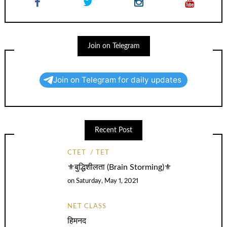
Join on Telegram
Join on Telegram for daily updates
Recent Post
CTET
TET
⚜️बुद्धिशीलता (Brain Storming)⚜️
on
Saturday, May 1, 2021
NET CLASS
हिमनद