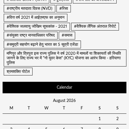
#राष्ट्रीय मतदाता दिवस (NVD)
#रिसा
#वित्त वर्ष 2021 में आईएमएफ का अनुमान
#वैश्विक जलवायु जोखिम सूचकांक - 2021
#वैश्विक लैंगिक अंतराल रिपोर्ट
#संयुक्त राष्ट्र मानवाधिकार परिषद
#समास
#समुद्री सहयोग बढ़ाने हेतु भारत का 5 सूत्री एजेंडा
मणिपुर और त्रिपुरा इस राज्य पुलिस ने वर्ष 2020 में मामलों या शिकायतों की स्थिति
जानने के लिए राज्य भर में "नो युवर केस" (KYC) योजना का आरंभ किया - हरियाणा
पुलिस
श्रमशक्ति पोर्टल
Calendar
August 2026
M
T
W
T
F
S
S
1
2