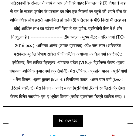
पत्रिकाओं के संजाल से स्वयं व आप लोगों को बाहर निकालना है (7) विगत 1 माह
से यह के सफल प्रयोग के पश्चात हम लोग इस निष्कर्ष पर पहुंचें की अपने बीच के
अधिकाधिक लोग इससे -लाभान्वित हो सकें (8) पत्रिका के पीछे किसी भी तरह का
कोई आर्थिक लाभ का उद्देश्य नहीं छिपा है यह पूर्णत: प्रतियोगी हित में है और
नि:शुल्क है। --------------------- टीम रूद्रा - मुख्य मेंटर - वीरेेस वर्मा (T.O-
2016 pcs ) -अभिनव आनंद (डायट प्रवक्ता) -डॉ० संत लाल (अस्सिटेंट
प्रोफेसर-भूगोल विभाग साकेत पीजी कॉलेज अयोघ्या -अनिल वर्मा (अस्सिटेंट
प्रोफेसर) मेंस टॉपिक क्रिएटर -योगराज पटेल (VDO)- प्रिलिम्स फैक्ट -मुख्य
संपादक -अभिषेक कुमार वर्मा (प्रतियोगी)- मेंस टॉपिक. - प्रशांत यादव - प्रतियोगी
- मेंस विजन. -कृष्ण कुमार (kvs -t ) प्रिलिम्स फैक्ट. -अमर पाल वर्मा (kvs-t
,रिसर्च स्कॉलर)- मेंस विजन - आनंद यादव (प्रतियोगी ,रिसर्च स्कॉलर)-प्रिलिम्स
फैक्ट विशेष सहयोग- एम .ए भूगोल विभाग (मर्यादा पुरुषोत्तम डिग्री कॉलेज मऊ) ।
Follow Us