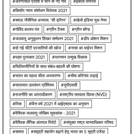
#अरुणाचल प्रदेश में चीन के नए गाँव
#इबोला वायरस
#किशोर न्याय संशोधन विधेयक 2021
#क्वाड नौसैनिक अभ्यास: ‘सी ड्रैगन’
#खेलो इंडिया यूथ गेम्स
#गोविंद बल्लभ पंत
#ग्रीन टैक्स
#ग्रीन बॉण्ड
#जलवायु अनुकूलन शिखर सम्मेलन 2021
#डीप ओशन मिशन
#दो नई चींटी प्रजातियों की खोज
#नासा का वाईपर मिशन
#पद्म पुरस्कार 2021
#पारगमन उन्मुख विकास
#फिलिस्तीनियों के साथ संबंध-बहाली की घोषणा
#भारत का पहला चीता अभयारण्य
#भीमा कोरेगांव लड़ाई
#यातायात उल्लंघन प्रीमियम
#यूपीएससी
#राजनीति का अपराधीकरण
#राष्ट्रीय मतदाता दिवस (NVD)
#रिसा
#वित्त वर्ष 2021 में आईएमएफ का अनुमान
#वैश्विक जलवायु जोखिम सूचकांक - 2021
#वैश्विक लैंगिक अंतराल रिपोर्ट
#संयुक्त राष्ट्र मानवाधिकार परिषद
#समास
#समुद्री सहयोग बढ़ाने हेतु भारत का 5 सूत्री एजेंडा