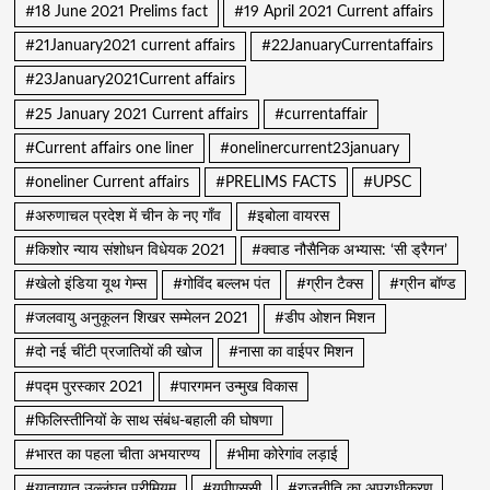
#18 June 2021 Prelims fact
#19 April 2021 Current affairs
#21January2021 current affairs
#22JanuaryCurrentaffairs
#23January2021Current affairs
#25 January 2021 Current affairs
#currentaffair
#Current affairs one liner
#onelinercurrent23january
#oneliner Current affairs
#PRELIMS FACTS
#UPSC
#अरुणाचल प्रदेश में चीन के नए गाँव
#इबोला वायरस
#किशोर न्याय संशोधन विधेयक 2021
#क्वाड नौसैनिक अभ्यास: ‘सी ड्रैगन’
#खेलो इंडिया यूथ गेम्स
#गोविंद बल्लभ पंत
#ग्रीन टैक्स
#ग्रीन बॉण्ड
#जलवायु अनुकूलन शिखर सम्मेलन 2021
#डीप ओशन मिशन
#दो नई चींटी प्रजातियों की खोज
#नासा का वाईपर मिशन
#पद्म पुरस्कार 2021
#पारगमन उन्मुख विकास
#फिलिस्तीनियों के साथ संबंध-बहाली की घोषणा
#भारत का पहला चीता अभयारण्य
#भीमा कोरेगांव लड़ाई
#यातायात उल्लंघन प्रीमियम
#यूपीएससी
#राजनीति का अपराधीकरण