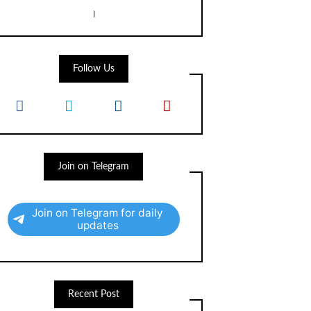
।
Follow Us
Join on Telegram
Join on Telegram for daily
updates
Recent Post