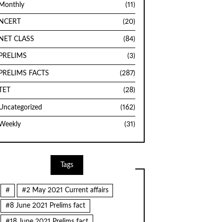
Monthly
(11)
NCERT
(20)
NET CLASS
(84)
PRELIMS
(3)
PRELIMS FACTS
(287)
TET
(28)
Uncategorized
(162)
Weekly
(31)
Tags
#
#2 May 2021 Current affairs
#8 June 2021 Prelims fact
#18 June 2021 Prelims fact