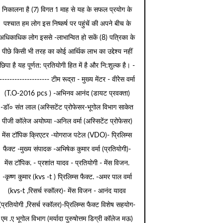
निकालना है (7) विगत 1 माह से यह के सफल प्रयोग के
पश्चात हम लोग इस निष्कर्ष पर पहुंचें की अपने बीच के
अधिकाधिक लोग इससे -लाभान्वित हो सकें (8) पत्रिका के
पीछे किसी भी तरह का कोई आर्थिक लाभ का उद्देश्य नहीं
छिपा है यह पूर्णत: प्रतियोगी हित में है और नि:शुल्क है। -
-------------------- टीम रूद्रा - मुख्य मेंटर - वीरेेस वर्मा
(T.O-2016 pcs ) -अभिनव आनंद (डायट प्रवक्ता)
-डॉ० संत लाल (अस्सिटेंट प्रोफेसर-भूगोल विभाग साकेत
पीजी कॉलेज अयोघ्या -अनिल वर्मा (अस्सिटेंट प्रोफेसर)
मेंस टॉपिक क्रिएटर -योगराज पटेल (VDO)- प्रिलिम्स
फैक्ट -मुख्य संपादक -अभिषेक कुमार वर्मा (प्रतियोगी)-
मेंस टॉपिक. - प्रशांत यादव - प्रतियोगी - मेंस विजन.
-कृष्ण कुमार (kvs -t ) प्रिलिम्स फैक्ट. -अमर पाल वर्मा
(kvs-t ,रिसर्च स्कॉलर)- मेंस विजन - आनंद यादव
(प्रतियोगी ,रिसर्च स्कॉलर)-प्रिलिम्स फैक्ट विशेष सहयोग-
एम .ए भूगोल विभाग (मर्यादा पुरुषोत्तम डिग्री कॉलेज मऊ)