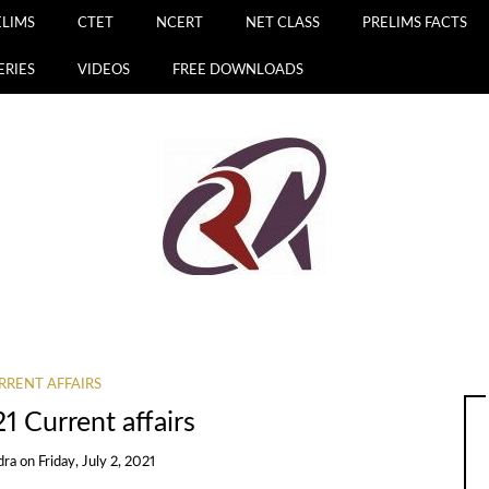
ELIMS
CTET
NCERT
NET CLASS
PRELIMS FACTS
ERIES
VIDEOS
FREE DOWNLOADS
RRENT AFFAIRS
1 Current affairs
dra
on
Friday, July 2, 2021