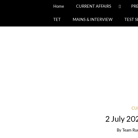
Home
CURRENT AFFAIRS
PR
TET
MAINS & INTERVIEW
TEST S
CU
2 July 202
By
Team Ru