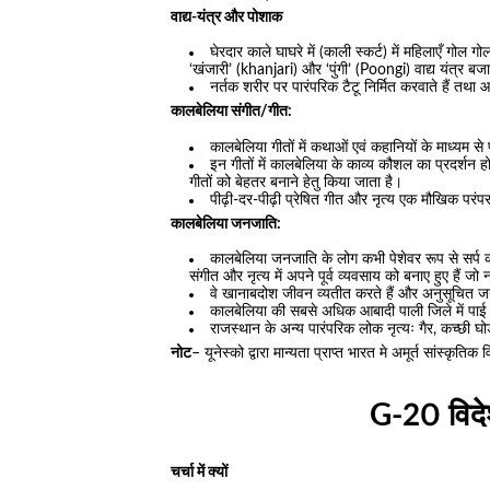
वाद्य-यंत्र और पोशाक
घेरदार काले घाघरे में (काली स्कर्ट) में महिलाएँ गोल
‘खंजारी’ (khanjari) और ‘पुंगी’ (Poongi) वाद्य यंत्र बजात
नर्तक शरीर पर पारंपरिक टैटू निर्मित करवाते हैं तथा आ
कालबेलिया संगीत/गीत:
कालबेलिया गीतों में कथाओं एवं कहानियों के माध्यम स
इन गीतों में कालबेलिया के काव्य कौशल का प्रदर्शन ह
गीतों को बेहतर बनाने हेतु किया जाता है।
पीढ़ी-दर-पीढ़ी प्रेषित गीत और नृत्य एक मौखिक परंपर
कालबेलिया जनजाति:
कालबेलिया जनजाति के लोग कभी पेशेवर रूप से सर्प
संगीत और नृत्य में अपने पूर्व व्यवसाय को बनाए हुए हैं ज
वे खानाबदोश जीवन व्यतीत करते हैं और अनुसूचित ज
कालबेलिया की सबसे अधिक आबादी पाली जिले में पाई जा
राजस्थान के अन्य पारंपरिक लोक नृत्यः गैर, कच्छी घो
नोट
– यूनेस्को द्वारा मान्यता प्राप्त भारत मे अमूर्त सांस्कृति
G-20 विदेश
चर्चा में क्यों