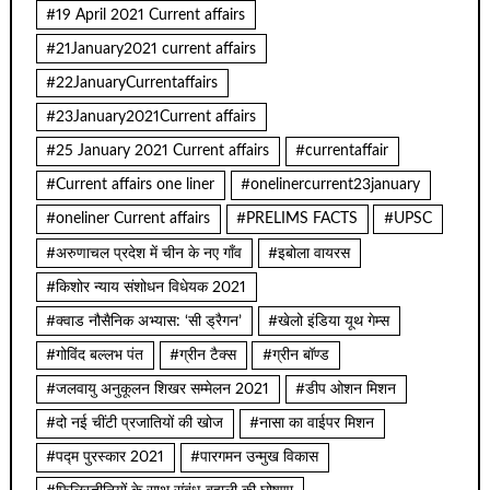
#19 April 2021 Current affairs
#21January2021 current affairs
#22JanuaryCurrentaffairs
#23January2021Current affairs
#25 January 2021 Current affairs
#currentaffair
#Current affairs one liner
#onelinercurrent23january
#oneliner Current affairs
#PRELIMS FACTS
#UPSC
#अरुणाचल प्रदेश में चीन के नए गाँव
#इबोला वायरस
#किशोर न्याय संशोधन विधेयक 2021
#क्वाड नौसैनिक अभ्यास: ‘सी ड्रैगन’
#खेलो इंडिया यूथ गेम्स
#गोविंद बल्लभ पंत
#ग्रीन टैक्स
#ग्रीन बॉण्ड
#जलवायु अनुकूलन शिखर सम्मेलन 2021
#डीप ओशन मिशन
#दो नई चींटी प्रजातियों की खोज
#नासा का वाईपर मिशन
#पद्म पुरस्कार 2021
#पारगमन उन्मुख विकास