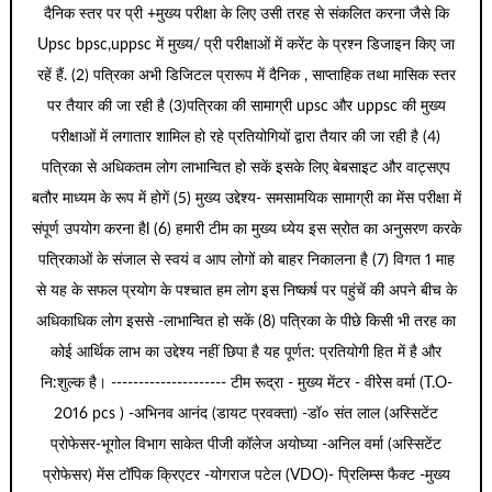
दैनिक स्तर पर प्री +मुख्य परीक्षा के लिए उसी तरह से संकलित करना जैसे कि
Upsc bpsc,uppsc में मुख्य/ प्री परीक्षाओं में करेंट के प्रश्न डिजाइन किए जा
रहें हैं. (2) पत्रिका अभी डिजिटल प्रारूप में दैनिक , साप्ताहिक तथा मासिक स्तर
पर तैयार की जा रही है (3)पत्रिका की सामाग्री upsc और uppsc की मुख्य
परीक्षाओं में लगातार शामिल हो रहे प्रतियोगियों द्वारा तैयार की जा रही है (4)
पत्रिका से अधिकतम लोग लाभान्वित हो सकें इसके लिए बेबसाइट और वाट्सएप
बतौर माध्यम के रूप में होगें (5) मुख्य उद्देश्य- समसामयिक सामाग्री का मेंस परीक्षा में
संपूर्ण उपयोग करना हैl (6) हमारी टीम का मुख्य ध्येय इस स्रोत का अनुसरण करके
पत्रिकाओं के संजाल से स्वयं व आप लोगों को बाहर निकालना है (7) विगत 1 माह
से यह के सफल प्रयोग के पश्चात हम लोग इस निष्कर्ष पर पहुंचें की अपने बीच के
अधिकाधिक लोग इससे -लाभान्वित हो सकें (8) पत्रिका के पीछे किसी भी तरह का
कोई आर्थिक लाभ का उद्देश्य नहीं छिपा है यह पूर्णत: प्रतियोगी हित में है और
नि:शुल्क है। --------------------- टीम रूद्रा - मुख्य मेंटर - वीरेेस वर्मा (T.O-
2016 pcs ) -अभिनव आनंद (डायट प्रवक्ता) -डॉ० संत लाल (अस्सिटेंट
प्रोफेसर-भूगोल विभाग साकेत पीजी कॉलेज अयोघ्या -अनिल वर्मा (अस्सिटेंट
प्रोफेसर) मेंस टॉपिक क्रिएटर -योगराज पटेल (VDO)- प्रिलिम्स फैक्ट -मुख्य