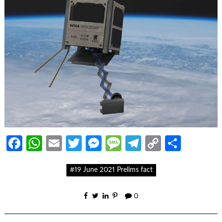
Facebook
WhatsApp
Email
Twitter
Messenger
Message
Telegram
Copy
Share
Link
#19 June 2021 Prelims fact
0