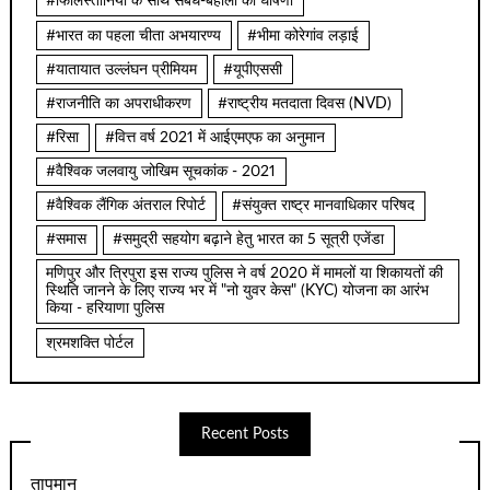
#फिलिस्तीनियों के साथ संबंध-बहाली की घोषणा
#भारत का पहला चीता अभयारण्य
#भीमा कोरेगांव लड़ाई
#यातायात उल्लंघन प्रीमियम
#यूपीएससी
#राजनीति का अपराधीकरण
#राष्ट्रीय मतदाता दिवस (NVD)
#रिसा
#वित्त वर्ष 2021 में आईएमएफ का अनुमान
#वैश्विक जलवायु जोखिम सूचकांक - 2021
#वैश्विक लैंगिक अंतराल रिपोर्ट
#संयुक्त राष्ट्र मानवाधिकार परिषद
#समास
#समुद्री सहयोग बढ़ाने हेतु भारत का 5 सूत्री एजेंडा
मणिपुर और त्रिपुरा इस राज्य पुलिस ने वर्ष 2020 में मामलों या शिकायतों की
स्थिति जानने के लिए राज्य भर में "नो युवर केस" (KYC) योजना का आरंभ
किया - हरियाणा पुलिस
श्रमशक्ति पोर्टल
Recent Posts
तापमान