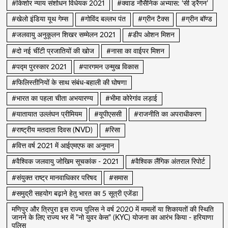
#किशोर न्याय संशोधन विधेयक 2021
#क्वाड नौसैनिक अभ्यास: ‘सी ड्रैगन’
#खेलो इंडिया यूथ गेम्स
#गोविंद बल्लभ पंत
#ग्रीन टैक्स
#ग्रीन बॉण्ड
#जलवायु अनुकूलन शिखर सम्मेलन 2021
#डीप ओशन मिशन
#दो नई चींटी प्रजातियों की खोज
#नासा का वाईपर मिशन
#पद्म पुरस्कार 2021
#पारगमन उन्मुख विकास
#फिलिस्तीनियों के साथ संबंध-बहाली की घोषणा
#भारत का पहला चीता अभयारण्य
#भीमा कोरेगांव लड़ाई
#यातायात उल्लंघन प्रीमियम
#यूपीएससी
#राजनीति का अपराधीकरण
#राष्ट्रीय मतदाता दिवस (NVD)
#रिसा
#वित्त वर्ष 2021 में आईएमएफ का अनुमान
#वैश्विक जलवायु जोखिम सूचकांक - 2021
#वैश्विक लैंगिक अंतराल रिपोर्ट
#संयुक्त राष्ट्र मानवाधिकार परिषद
#समास
#समुद्री सहयोग बढ़ाने हेतु भारत का 5 सूत्री एजेंडा
मणिपुर और त्रिपुरा इस राज्य पुलिस ने वर्ष 2020 में मामलों या शिकायतों की स्थिति
जानने के लिए राज्य भर में "नो युवर केस" (KYC) योजना का आरंभ किया - हरियाणा
पुलिस