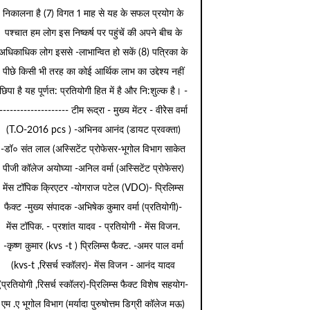
निकालना है (7) विगत 1 माह से यह के सफल प्रयोग के
पश्चात हम लोग इस निष्कर्ष पर पहुंचें की अपने बीच के
अधिकाधिक लोग इससे -लाभान्वित हो सकें (8) पत्रिका के
पीछे किसी भी तरह का कोई आर्थिक लाभ का उद्देश्य नहीं
छिपा है यह पूर्णत: प्रतियोगी हित में है और नि:शुल्क है। -
-------------------- टीम रूद्रा - मुख्य मेंटर - वीरेेस वर्मा
(T.O-2016 pcs ) -अभिनव आनंद (डायट प्रवक्ता)
-डॉ० संत लाल (अस्सिटेंट प्रोफेसर-भूगोल विभाग साकेत
पीजी कॉलेज अयोघ्या -अनिल वर्मा (अस्सिटेंट प्रोफेसर)
मेंस टॉपिक क्रिएटर -योगराज पटेल (VDO)- प्रिलिम्स
फैक्ट -मुख्य संपादक -अभिषेक कुमार वर्मा (प्रतियोगी)-
मेंस टॉपिक. - प्रशांत यादव - प्रतियोगी - मेंस विजन.
-कृष्ण कुमार (kvs -t ) प्रिलिम्स फैक्ट. -अमर पाल वर्मा
(kvs-t ,रिसर्च स्कॉलर)- मेंस विजन - आनंद यादव
(प्रतियोगी ,रिसर्च स्कॉलर)-प्रिलिम्स फैक्ट विशेष सहयोग-
एम .ए भूगोल विभाग (मर्यादा पुरुषोत्तम डिग्री कॉलेज मऊ)