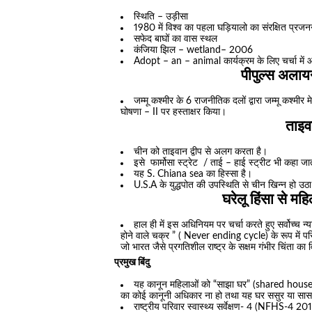
स्थिति – उड़ीसा
1980 में विश्व का पहला घड़ियालो का संरक्षित प्रजन
सफेद बाघों का वास स्थल
कंजिया झिल – wetland– 2006
Adopt – an – animal कार्यक्रम के लिए चर्चा में
पीपुल्स अलाय
जम्मू कश्मीर के 6 राजनीतिक दलों द्वारा जम्मू कश्म
घोषणा – II पर हस्ताक्षर किया।
ताइव
चीन को ताइवान द्वीप से अलग करता है।
इसे फार्मोसा स्ट्रेट / ताई – हाई स्ट्रीट भी कहा जा
यह S. Chiana sea का हिस्सा है।
U.S.A के युद्धपोत की उपस्थिति से चीन खिन्न हो उठा
घरेलू हिंसा से 
हाल ही में इस अधिनियम पर चर्चा करते हुए सर्वोच्च न
होने वाले चक्र ” ( Never ending cycle) के रूप में पर
जो भारत जैसे प्रगतिशील राष्ट्र के सक्षम गंभीर चिंता का
प्रमुख बिंदु
यह कानून महिलाओं को “साझा घर” (shared househol
का कोई कानूनी अधिकार ना हो तथा यह घर ससुर या सास के
राष्ट्रीय परिवार स्वास्थ्य सर्वेक्षण- 4 (NFHS-4 