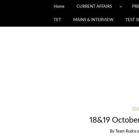
Home
CURRENT AFFAIRS
PR
TET
MAINS & INTERVIEW
TEST S
CU
18&19 October
By
Team Rudra