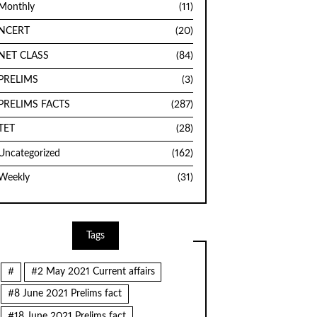
Monthly
(11)
NCERT
(20)
NET CLASS
(84)
PRELIMS
(3)
PRELIMS FACTS
(287)
TET
(28)
Uncategorized
(162)
Weekly
(31)
Tags
#
#2 May 2021 Current affairs
#8 June 2021 Prelims fact
#18 June 2021 Prelims fact