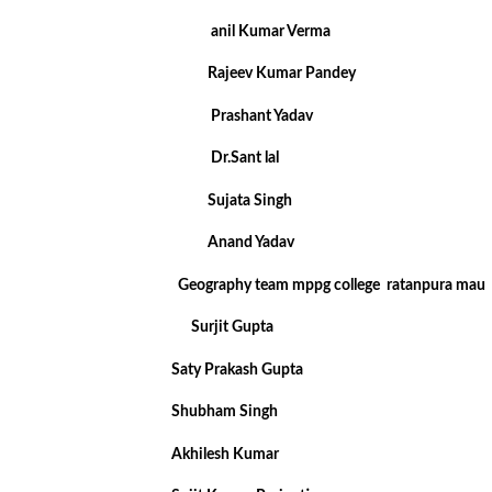
anil Kumar Verma
Rajeev Kumar Pandey
Prashant Yadav
Dr.Sant lal
Sujata Singh
Anand Yadav
Geography team mppg college ratanpura mau
Surjit Gupta
Saty Prakash Gupta
Shubham Singh
Akhilesh Kumar