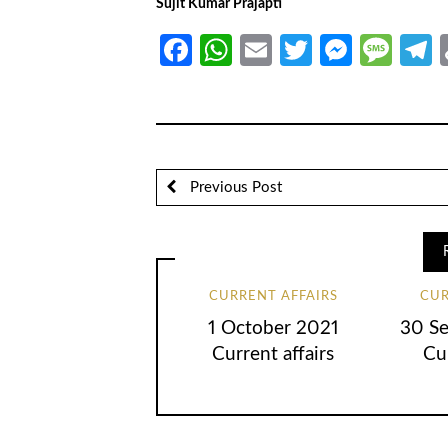
Sujit Kumar Prajapti
Facebook
WhatsApp
Email
Twitter
Messe
Mes
T
Previous Post
CURRENT AFFAIRS
CUR
1 October 2021
30 S
Current affairs
Cur