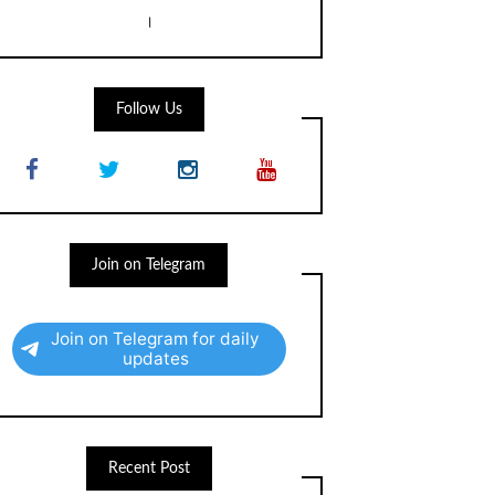
।
Follow Us
Join on Telegram
Join on Telegram for daily
updates
Recent Post