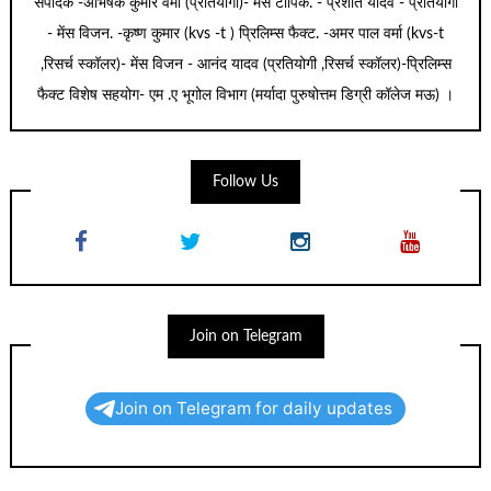
संपादक -अभिषेक कुमार वर्मा (प्रतियोगी)- मेंस टॉपिक. - प्रशांत यादव - प्रतियोगी
- मेंस विजन. -कृष्ण कुमार (kvs -t ) प्रिलिम्स फैक्ट. -अमर पाल वर्मा (kvs-t
,रिसर्च स्कॉलर)- मेंस विजन - आनंद यादव (प्रतियोगी ,रिसर्च स्कॉलर)-प्रिलिम्स
फैक्ट विशेष सहयोग- एम .ए भूगोल विभाग (मर्यादा पुरुषोत्तम डिग्री कॉलेज मऊ) ।
Follow Us
Join on Telegram
Join on Telegram for daily updates