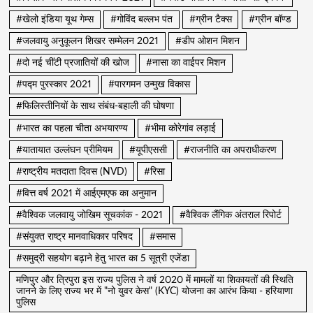
#खेलो इंडिया यूथ गेम्स
#गोविंद बल्लभ पंत
#ग्रीन टैक्स
#ग्रीन बॉण्ड
#जलवायु अनुकूलन शिखर सम्मेलन 2021
#डीप ओशन मिशन
#दो नई चींटी प्रजातियों की खोज
#नासा का वाईपर मिशन
#पद्म पुरस्कार 2021
#पारगमन उन्मुख विकास
#फिलिस्तीनियों के साथ संबंध-बहाली की घोषणा
#भारत का पहला चीता अभयारण्य
#भीमा कोरेगांव लड़ाई
#यातायात उल्लंघन प्रीमियम
#यूपीएससी
#राजनीति का अपराधीकरण
#राष्ट्रीय मतदाता दिवस (NVD)
#रिसा
#वित्त वर्ष 2021 में आईएमएफ का अनुमान
#वैश्विक जलवायु जोखिम सूचकांक - 2021
#वैश्विक लैंगिक अंतराल रिपोर्ट
#संयुक्त राष्ट्र मानवाधिकार परिषद
#समास
#समुद्री सहयोग बढ़ाने हेतु भारत का 5 सूत्री एजेंडा
मणिपुर और त्रिपुरा इस राज्य पुलिस ने वर्ष 2020 में मामलों या शिकायतों की स्थिति
जानने के लिए राज्य भर में "नो युवर केस" (KYC) योजना का आरंभ किया - हरियाणा
पुलिस