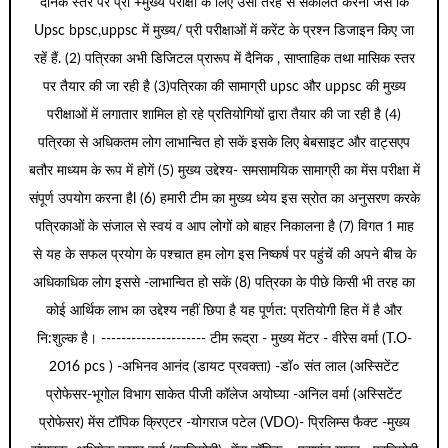
दैनिक स्तर पर प्री +मुख्य परीक्षा के लिए उसी तरह से संकलित करना जैसे कि
Upsc bpsc,uppsc में मुख्य/ प्री परीक्षाओं में करेंट के प्रश्न डिजाइन किए जा
रहें हैं. (2) पत्रिका अभी डिजिटल प्रारूप में दैनिक , साप्ताहिक तथा मासिक स्तर
पर तैयार की जा रही है (3)पत्रिका की सामाग्री upsc और uppsc की मुख्य
परीक्षाओं में लगातार शामिल हो रहे प्रतियोगियों द्वारा तैयार की जा रही है (4)
पत्रिका से अधिकतम लोग लाभान्वित हो सकें इसके लिए बेबसाइट और वाट्सएप
बतौर माध्यम के रूप में होगें (5) मुख्य उद्देश्य- समसामयिक सामाग्री का मेंस परीक्षा में
संपूर्ण उपयोग करना हैl (6) हमारी टीम का मुख्य ध्येय इस स्रोत का अनुसरण करके
पत्रिकाओं के संजाल से स्वयं व आप लोगों को बाहर निकालना है (7) विगत 1 माह
से यह के सफल प्रयोग के पश्चात हम लोग इस निष्कर्ष पर पहुंचें की अपने बीच के
अधिकाधिक लोग इससे -लाभान्वित हो सकें (8) पत्रिका के पीछे किसी भी तरह का
कोई आर्थिक लाभ का उद्देश्य नहीं छिपा है यह पूर्णत: प्रतियोगी हित में है और
नि:शुल्क है। --------------------- टीम रूद्रा - मुख्य मेंटर - वीरेेस वर्मा (T.O-
2016 pcs ) -अभिनव आनंद (डायट प्रवक्ता) -डॉ० संत लाल (अस्सिटेंट
प्रोफेसर-भूगोल विभाग साकेत पीजी कॉलेज अयोघ्या -अनिल वर्मा (अस्सिटेंट
प्रोफेसर) मेंस टॉपिक क्रिएटर -योगराज पटेल (VDO)- प्रिलिम्स फैक्ट -मुख्य