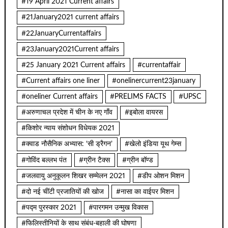
#19 April 2021 Current affairs
#21January2021 current affairs
#22JanuaryCurrentaffairs
#23January2021Current affairs
#25 January 2021 Current affairs
#currentaffair
#Current affairs one liner
#onelinercurrent23january
#oneliner Current affairs
#PRELIMS FACTS
#UPSC
#अरुणाचल प्रदेश में चीन के नए गाँव
#इबोला वायरस
#किशोर न्याय संशोधन विधेयक 2021
#क्वाड नौसैनिक अभ्यास: ‘सी ड्रैगन’
#खेलो इंडिया यूथ गेम्स
#गोविंद बल्लभ पंत
#ग्रीन टैक्स
#ग्रीन बॉण्ड
#जलवायु अनुकूलन शिखर सम्मेलन 2021
#डीप ओशन मिशन
#दो नई चींटी प्रजातियों की खोज
#नासा का वाईपर मिशन
#पद्म पुरस्कार 2021
#पारगमन उन्मुख विकास
#फिलिस्तीनियों के साथ संबंध-बहाली की घोषणा