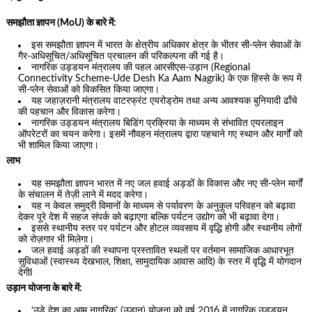
समझौता ज्ञापन (MoU) के बारे में:
इस समझौता ज्ञापन में भारत के क्षेत्रीय अधिकार क्षेत्र के भीतर सी-प्लेन सेवाओं के
गैर-अधिसूचित/अधिसूचित प्रचालन की परिकल्पना की गई है।
नागरिक उड्डयन मंत्रालय की पहल आरसीएस-उड़ान (Regional
Connectivity Scheme-Ude Desh Ka Aam Nagrik) के एक हिस्से के रूप में
सी-प्लेन सेवाओं को विकसित किया जाएगा।
यह जहाज़रानी मंत्रालय वाटरफ्रंट एयरोड्रोम तथा अन्य आवश्यक बुनियादी ढाँचे
की पहचान और विकास करेगा।
नागरिक उड्डयन मंत्रालय बिडिंग प्रक्रिया के माध्यम से संभावित एयरलाइन
ऑपरेटरों का चयन करेगा। इसमें नौवहन मंत्रालय द्वारा पहचाने गए स्थान और मार्गों को
भी शामिल किया जाएगा।
लाभ
यह समझौता ज्ञापन भारत में नए जल हवाई अड्डों के विकास और नए सी-प्लेन मार्गों
के संचालन में तेज़ी लाने में मदद करेगा।
यह न केवल समुद्री विमानों के माध्यम से पर्यावरण के अनुकूल परिवहन को बढ़ावा
देकर पूरे देश में सहज संपर्क को बढ़ाएगा बल्कि पर्यटन उद्योग को भी बढ़ावा देगा।
इससे स्थानीय स्तर पर पर्यटन और होटल व्यवसाय में वृद्धि होगी और स्थानीय लोगों
को रोज़गार भी मिलेगा।
जल हवाई अड्डों की स्थापना प्रस्तावित स्थलों पर वर्तमान सामाजिक आधारभूत
सुविधाओं (स्वास्थ्य देखभाल, शिक्षा, सामुदायिक आवास आदि) के स्तर में वृद्धि में योगदान
देगीl
उड़ान योजना के बारे में:
‘उड़े देश का आम नागरिक’ (उड़ान) योजना को वर्ष 2016 में नागरिक उड्डयन