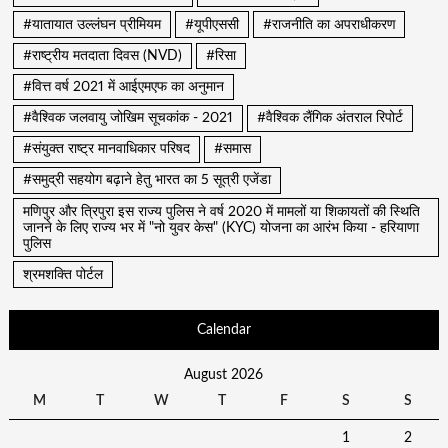
#यातायात उल्लंघन प्रीमियम
#यूपीएससी
#राजनीति का अपराधीकरण
#राष्ट्रीय मतदाता दिवस (NVD)
#रिसा
#वित्त वर्ष 2021 में आईएमएफ का अनुमान
#वैश्विक जलवायु जोखिम सूचकांक - 2021
#वैश्विक लैंगिक अंतराल रिपोर्ट
#संयुक्त राष्ट्र मानवाधिकार परिषद
#समास
#समुद्री सहयोग बढ़ाने हेतु भारत का 5 सूत्री एजेंडा
मणिपुर और त्रिपुरा इस राज्य पुलिस ने वर्ष 2020 में मामलों या शिकायतों की स्थिति
जानने के लिए राज्य भर में "नो युवर केस" (KYC) योजना का आरंभ किया - हरियाणा
पुलिस
श्रमशक्ति पोर्टल
Calendar
August 2026
M
T
W
T
F
S
S
1
2