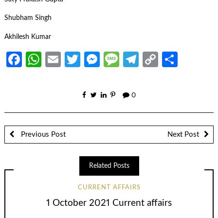
Shubham Singh
Akhilesh Kumar
Facebook
WhatsApp
Email
Twitter
Messenger
Message
Telegram
Copy
Share
Link
0
Previous Post
Next Post
Related Posts
CURRENT AFFAIRS
1 October 2021 Current affairs