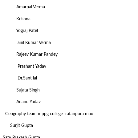
Amarpal Verma
Krishna
Yograj Patel
anil Kumar Verma
Rajeev Kumar Pandey
Prashant Yadav
Dr.Sant lal
Sujata Singh
Anand Yadav
Geography team mppg college ratanpura mau
Surjit Gupta
Saty Prakash Gupta