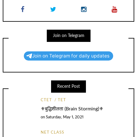
Join on Telegram
Join on Telegram for daily updates
Recent Post
CTET
TET
⚜️बुद्धिशीलता (Brain Storming)⚜️
on
Saturday, May 1, 2021
NET CLASS