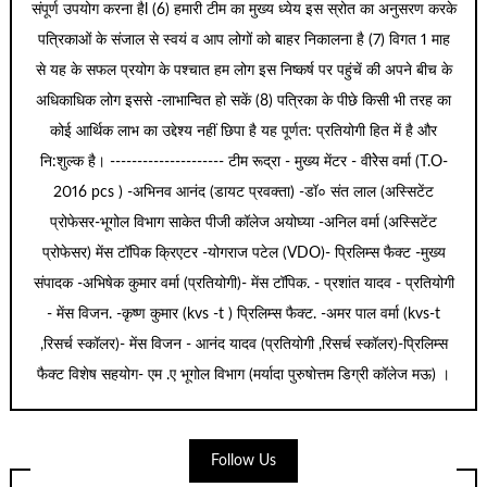
संपूर्ण उपयोग करना हैl (6) हमारी टीम का मुख्य ध्येय इस स्रोत का अनुसरण करके
पत्रिकाओं के संजाल से स्वयं व आप लोगों को बाहर निकालना है (7) विगत 1 माह
से यह के सफल प्रयोग के पश्चात हम लोग इस निष्कर्ष पर पहुंचें की अपने बीच के
अधिकाधिक लोग इससे -लाभान्वित हो सकें (8) पत्रिका के पीछे किसी भी तरह का
कोई आर्थिक लाभ का उद्देश्य नहीं छिपा है यह पूर्णत: प्रतियोगी हित में है और
नि:शुल्क है। --------------------- टीम रूद्रा - मुख्य मेंटर - वीरेेस वर्मा (T.O-
2016 pcs ) -अभिनव आनंद (डायट प्रवक्ता) -डॉ० संत लाल (अस्सिटेंट
प्रोफेसर-भूगोल विभाग साकेत पीजी कॉलेज अयोघ्या -अनिल वर्मा (अस्सिटेंट
प्रोफेसर) मेंस टॉपिक क्रिएटर -योगराज पटेल (VDO)- प्रिलिम्स फैक्ट -मुख्य
संपादक -अभिषेक कुमार वर्मा (प्रतियोगी)- मेंस टॉपिक. - प्रशांत यादव - प्रतियोगी
- मेंस विजन. -कृष्ण कुमार (kvs -t ) प्रिलिम्स फैक्ट. -अमर पाल वर्मा (kvs-t
,रिसर्च स्कॉलर)- मेंस विजन - आनंद यादव (प्रतियोगी ,रिसर्च स्कॉलर)-प्रिलिम्स
फैक्ट विशेष सहयोग- एम .ए भूगोल विभाग (मर्यादा पुरुषोत्तम डिग्री कॉलेज मऊ) ।
Follow Us