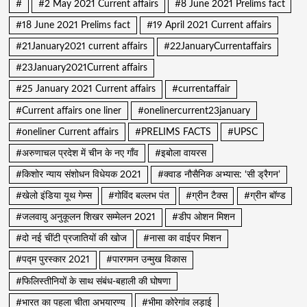
#
#2 May 2021 Current affairs
#8 June 2021 Prelims fact
#18 June 2021 Prelims fact
#19 April 2021 Current affairs
#21January2021 current affairs
#22JanuaryCurrentaffairs
#23January2021Current affairs
#25 January 2021 Current affairs
#currentaffair
#Current affairs one liner
#onelinercurrent23january
#oneliner Current affairs
#PRELIMS FACTS
#UPSC
#अरुणाचल प्रदेश में चीन के नए गाँव
#इबोला वायरस
#किशोर न्याय संशोधन विधेयक 2021
#क्वाड नौसैनिक अभ्यास: ‘सी ड्रैगन’
#खेलो इंडिया यूथ गेम्स
#गोविंद बल्लभ पंत
#ग्रीन टैक्स
#ग्रीन बॉण्ड
#जलवायु अनुकूलन शिखर सम्मेलन 2021
#डीप ओशन मिशन
#दो नई चींटी प्रजातियों की खोज
#नासा का वाईपर मिशन
#पद्म पुरस्कार 2021
#पारगमन उन्मुख विकास
#फिलिस्तीनियों के साथ संबंध-बहाली की घोषणा
#भारत का पहला चीता अभयारण्य
#भीमा कोरेगांव लड़ाई