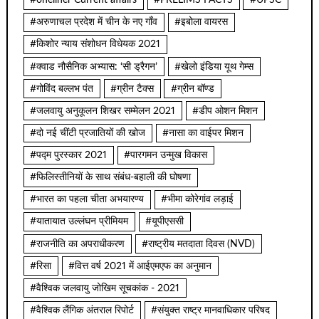
#oneliner Current affairs
#PRELIMS FACTS
#UPSC
#अरुणाचल प्रदेश में चीन के नए गाँव
#इबोला वायरस
#किशोर न्याय संशोधन विधेयक 2021
#क्वाड नौसैनिक अभ्यास: ‘सी ड्रैगन’
#खेलो इंडिया यूथ गेम्स
#गोविंद बल्लभ पंत
#ग्रीन टैक्स
#ग्रीन बॉण्ड
#जलवायु अनुकूलन शिखर सम्मेलन 2021
#डीप ओशन मिशन
#दो नई चींटी प्रजातियों की खोज
#नासा का वाईपर मिशन
#पद्म पुरस्कार 2021
#पारगमन उन्मुख विकास
#फिलिस्तीनियों के साथ संबंध-बहाली की घोषणा
#भारत का पहला चीता अभयारण्य
#भीमा कोरेगांव लड़ाई
#यातायात उल्लंघन प्रीमियम
#यूपीएससी
#राजनीति का अपराधीकरण
#राष्ट्रीय मतदाता दिवस (NVD)
#रिसा
#वित्त वर्ष 2021 में आईएमएफ का अनुमान
#वैश्विक जलवायु जोखिम सूचकांक - 2021
#वैश्विक लैंगिक अंतराल रिपोर्ट
#संयुक्त राष्ट्र मानवाधिकार परिषद