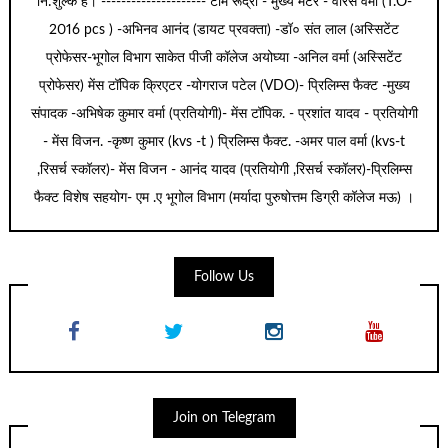
नि:शुल्क है। --------------------- टीम रूद्रा - मुख्य मेंटर - वीरेेस वर्मा (T.O-
2016 pcs ) -अभिनव आनंद (डायट प्रवक्ता) -डॉ० संत लाल (अस्सिटेंट
प्रोफेसर-भूगोल विभाग साकेत पीजी कॉलेज अयोघ्या -अनिल वर्मा (अस्सिटेंट
प्रोफेसर) मेंस टॉपिक क्रिएटर -योगराज पटेल (VDO)- प्रिलिम्स फैक्ट -मुख्य
संपादक -अभिषेक कुमार वर्मा (प्रतियोगी)- मेंस टॉपिक. - प्रशांत यादव - प्रतियोगी
- मेंस विजन. -कृष्ण कुमार (kvs -t ) प्रिलिम्स फैक्ट. -अमर पाल वर्मा (kvs-t
,रिसर्च स्कॉलर)- मेंस विजन - आनंद यादव (प्रतियोगी ,रिसर्च स्कॉलर)-प्रिलिम्स
फैक्ट विशेष सहयोग- एम .ए भूगोल विभाग (मर्यादा पुरुषोत्तम डिग्री कॉलेज मऊ) ।
Follow Us
Join on Telegram