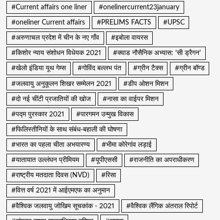
#Current affairs one liner
#onelinercurrent23january
#oneliner Current affairs
#PRELIMS FACTS
#UPSC
#अरुणाचल प्रदेश में चीन के नए गाँव
#इबोला वायरस
#किशोर न्याय संशोधन विधेयक 2021
#क्वाड नौसैनिक अभ्यास: ‘सी ड्रैगन’
#खेलो इंडिया यूथ गेम्स
#गोविंद बल्लभ पंत
#ग्रीन टैक्स
#ग्रीन बॉण्ड
#जलवायु अनुकूलन शिखर सम्मेलन 2021
#डीप ओशन मिशन
#दो नई चींटी प्रजातियों की खोज
#नासा का वाईपर मिशन
#पद्म पुरस्कार 2021
#पारगमन उन्मुख विकास
#फिलिस्तीनियों के साथ संबंध-बहाली की घोषणा
#भारत का पहला चीता अभयारण्य
#भीमा कोरेगांव लड़ाई
#यातायात उल्लंघन प्रीमियम
#यूपीएससी
#राजनीति का अपराधीकरण
#राष्ट्रीय मतदाता दिवस (NVD)
#रिसा
#वित्त वर्ष 2021 में आईएमएफ का अनुमान
#वैश्विक जलवायु जोखिम सूचकांक - 2021
#वैश्विक लैंगिक अंतराल रिपोर्ट