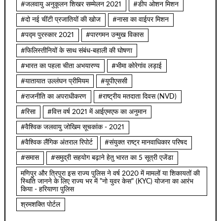
#जलवायु अनुकूलन शिखर सम्मेलन 2021
#डीप ओशन मिशन
#दो नई चींटी प्रजातियों की खोज
#नासा का वाईपर मिशन
#पद्म पुरस्कार 2021
#पारगमन उन्मुख विकास
#फिलिस्तीनियों के साथ संबंध-बहाली की घोषणा
#भारत का पहला चीता अभयारण्य
#भीमा कोरेगांव लड़ाई
#यातायात उल्लंघन प्रीमियम
#यूपीएससी
#राजनीति का अपराधीकरण
#राष्ट्रीय मतदाता दिवस (NVD)
#रिसा
#वित्त वर्ष 2021 में आईएमएफ का अनुमान
#वैश्विक जलवायु जोखिम सूचकांक - 2021
#वैश्विक लैंगिक अंतराल रिपोर्ट
#संयुक्त राष्ट्र मानवाधिकार परिषद
#समास
#समुद्री सहयोग बढ़ाने हेतु भारत का 5 सूत्री एजेंडा
मणिपुर और त्रिपुरा इस राज्य पुलिस ने वर्ष 2020 में मामलों या शिकायतों की
स्थिति जानने के लिए राज्य भर में "नो युवर केस" (KYC) योजना का आरंभ
किया - हरियाणा पुलिस
श्रमशक्ति पोर्टल