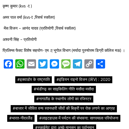
कृष्ण कुमार (kvs -t )
अमर पाल वर्मा (kvs-t ,रिसर्च स्कॉलर)
मेंस विजन – आनंद यादव (प्रतियोगी ,रिसर्च स्कॉलर)
अश्वनी सिंह – प्रतियोगी
प्रिलिम्स फैक्ट विशेष सहयोग- एम .ए भूगोल विभाग (मर्यादा पुरुषोत्तम डिग्री कॉलेज मऊ) ।
Facebook
WhatsApp
Email
Twitter
Messenger
Message
Telegram
Copy
Share
Link
#इक्वाडोर के राष्ट्रपति
#इंडियन राइनो विजन (IRV) : 2020
#चंडीगढ़ का साइकिलिंग नीति मसौदा मसौदा
#नागालैंड के स्थानीय लोगों का रजिस्टर
#बाजार में जीवित वन्य स्तनधारी जीवों की बिक्री पर रोक लगाने का आग्रह
#भारत-नीदरलैंड
#लाइटहाउस में पर्यटन की संभावना: सागरमाला परियोजना
#स्काईमेट द्वारा अच्छे मानसून का पूर्वानुमान