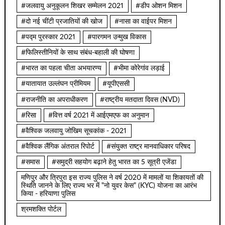
#जलवायु अनुकूलन शिखर सम्मेलन 2021
#डीप ओशन मिशन
#दो नई चींटी प्रजातियों की खोज
#नासा का वाईपर मिशन
#पद्म पुरस्कार 2021
#पारगमन उन्मुख विकास
#फिलिस्तीनियों के साथ संबंध-बहाली की घोषणा
#भारत का पहला चीता अभयारण्य
#भीमा कोरेगांव लड़ाई
#यातायात उल्लंघन प्रीमियम
#यूपीएससी
#राजनीति का अपराधीकरण
#राष्ट्रीय मतदाता दिवस (NVD)
#रिसा
#वित्त वर्ष 2021 में आईएमएफ का अनुमान
#वैश्विक जलवायु जोखिम सूचकांक - 2021
#वैश्विक लैंगिक अंतराल रिपोर्ट
#संयुक्त राष्ट्र मानवाधिकार परिषद
#समास
#समुद्री सहयोग बढ़ाने हेतु भारत का 5 सूत्री एजेंडा
मणिपुर और त्रिपुरा इस राज्य पुलिस ने वर्ष 2020 में मामलों या शिकायतों की
स्थिति जानने के लिए राज्य भर में "नो युवर केस" (KYC) योजना का आरंभ
किया - हरियाणा पुलिस
श्रमशक्ति पोर्टल