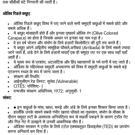
तक चौबीसों घंटे निगरानी की जाती है।
ओलिव रिडले कछुए:
ओलिव रिडले कछुए विश्व में पाए जाने वाले सभी समुद्री कछुओं में सबसे छोटे और
सबसे अधिक हैं।
ये कछुए मांसाहारी होते हैं और इनका पृष्ठवर्म ओलिव रंग (Olive Colored
Carapace) का होता है जिसके आधार पर इनका यह नाम पड़ा है।
वे हर वर्ष भोजन और संभोग के लिये हज़ारों किलोमीटर की दूरी तय करते हैं।
ये कछुए अपने अद्वितीय सामूहिक घोंसले,अरीबदा (Arribada) के लिये सबसे ज़्यादा
जाने जाते हैं, अंडे देने के लिये हज़ारों मादाएँ एक ही समुद्र तट पर एक साथ यहाँ यहाँ
आती हैं।
ये मुख्य रूप से प्रशांत, अटलांटिक और हिंद महासागरों के गर्म पानी में पाए जाते हैं।
ओडिशा के गहिरमाथा समुद्री अभयारण्य को विश्व में समुद्री कछुओं के सबसे बड़े
प्रजनन स्थल के रूप में जाना जाता है।
संरक्षण की स्थिति:
आईयूसीएन रेड लिस्ट: सुभेद्य (Vulnerable)
CITES: परिशिष्ट- I
वन्यजीव संरक्षण अधिनियम, 1972: अनुसूची- 1
संकट
:
● इन कछुओं के मांस, खाल, चमड़े और अंडे के लिये इनका शिकार किया जाता है।
हालाँकि उनके सामने सबसे गंभीर खतरा घोंसले का नुकसान, संभोग के मौसम के
दौरान समुद्र तटों के आसपास अनियंत्रित रूप से मछली पकड़ने के कारण ट्रॉल नेट
और गिल नेट में उलझने से उनकी आकस्मिक मौत है।
ओडिशा सरकार ने ट्रॉल के लिये टर्टल एक्सक्लूडर डिवाइसेस (TED) का उपयोग
करना अनिवार्य कर दिया है।