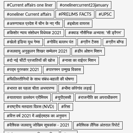
#Current affairs one liner
#onelinercurrent23january
#oneliner Current affairs
#PRELIMS FACTS
#UPSC
#अरुणाचल प्रदेश में चीन के नए गाँव
#इबोला वायरस
#किशोर न्याय संशोधन विधेयक 2021
#क्वाड नौसैनिक अभ्यास: ‘सी ड्रैगन’
#खेलो इंडिया यूथ गेम्स
#गोविंद बल्लभ पंत
#ग्रीन टैक्स
#ग्रीन बॉण्ड
#जलवायु अनुकूलन शिखर सम्मेलन 2021
#डीप ओशन मिशन
#दो नई चींटी प्रजातियों की खोज
#नासा का वाईपर मिशन
#पद्म पुरस्कार 2021
#पारगमन उन्मुख विकास
#फिलिस्तीनियों के साथ संबंध-बहाली की घोषणा
#भारत का पहला चीता अभयारण्य
#भीमा कोरेगांव लड़ाई
#यातायात उल्लंघन प्रीमियम
#यूपीएससी
#राजनीति का अपराधीकरण
#राष्ट्रीय मतदाता दिवस (NVD)
#रिसा
#वित्त वर्ष 2021 में आईएमएफ का अनुमान
#वैश्विक जलवायु जोखिम सूचकांक - 2021
#वैश्विक लैंगिक अंतराल रिपोर्ट