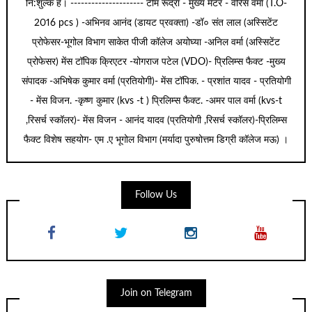
नि:शुल्क है। --------------------- टीम रूद्रा - मुख्य मेंटर - वीरेेस वर्मा (T.O-
2016 pcs ) -अभिनव आनंद (डायट प्रवक्ता) -डॉ० संत लाल (अस्सिटेंट
प्रोफेसर-भूगोल विभाग साकेत पीजी कॉलेज अयोघ्या -अनिल वर्मा (अस्सिटेंट
प्रोफेसर) मेंस टॉपिक क्रिएटर -योगराज पटेल (VDO)- प्रिलिम्स फैक्ट -मुख्य
संपादक -अभिषेक कुमार वर्मा (प्रतियोगी)- मेंस टॉपिक. - प्रशांत यादव - प्रतियोगी
- मेंस विजन. -कृष्ण कुमार (kvs -t ) प्रिलिम्स फैक्ट. -अमर पाल वर्मा (kvs-t
,रिसर्च स्कॉलर)- मेंस विजन - आनंद यादव (प्रतियोगी ,रिसर्च स्कॉलर)-प्रिलिम्स
फैक्ट विशेष सहयोग- एम .ए भूगोल विभाग (मर्यादा पुरुषोत्तम डिग्री कॉलेज मऊ) ।
Follow Us
Join on Telegram