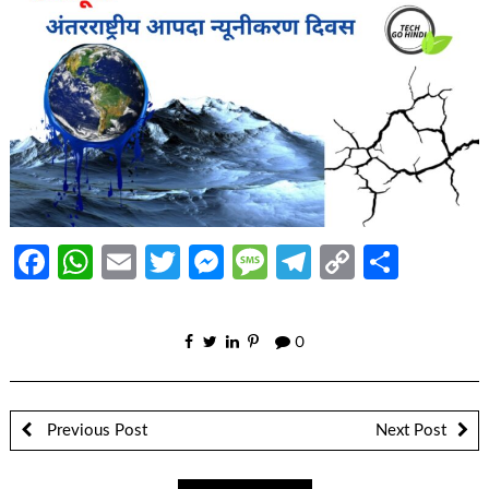
Facebook
WhatsApp
Email
Twitter
Messenger
Message
Telegram
Copy
Share
Link
0
Previous Post
Next Post