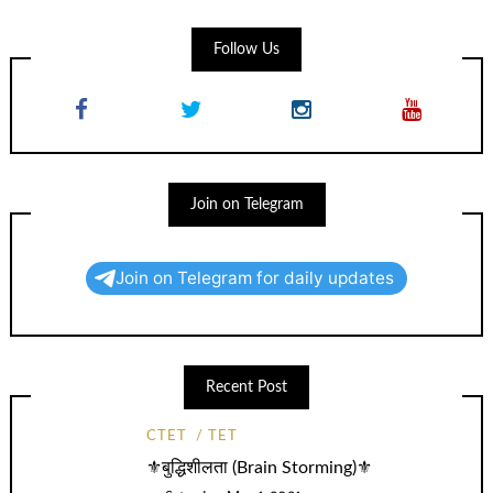
Follow Us
Join on Telegram
Join on Telegram for daily updates
Recent Post
CTET
TET
⚜️बुद्धिशीलता (Brain Storming)⚜️