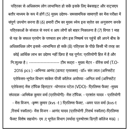
पत्रिका से अधिकतम लोग लाभान्वित हो सकें इसके लिए बेबसाइट और वाट्सएप
बतौर माध्यम के रूप में होगें (5) मुख्य उद्देश्य- समसामयिक सामाग्री का मेंस परीक्षा में
संपूर्ण उपयोग करना हैl (6) हमारी टीम का मुख्य ध्येय इस स्रोत का अनुसरण करके
पत्रिकाओं के संजाल से स्वयं व आप लोगों को बाहर निकालना है (7) विगत 1 माह
से यह के सफल प्रयोग के पश्चात हम लोग इस निष्कर्ष पर पहुंचें की अपने बीच के
अधिकाधिक लोग इससे -लाभान्वित हो सकें (8) पत्रिका के पीछे किसी भी तरह का
कोई आर्थिक लाभ का उद्देश्य नहीं छिपा है यह पूर्णत: प्रतियोगी हित में है और
नि:शुल्क है। --------------------- टीम रूद्रा - मुख्य मेंटर - वीरेेस वर्मा (T.O-
2016 pcs ) -अभिनव आनंद (डायट प्रवक्ता) -डॉ० संत लाल (अस्सिटेंट
प्रोफेसर-भूगोल विभाग साकेत पीजी कॉलेज अयोघ्या -अनिल वर्मा (अस्सिटेंट
प्रोफेसर) मेंस टॉपिक क्रिएटर -योगराज पटेल (VDO)- प्रिलिम्स फैक्ट -मुख्य
संपादक -अभिषेक कुमार वर्मा (प्रतियोगी)- मेंस टॉपिक. - प्रशांत यादव - प्रतियोगी
- मेंस विजन. -कृष्ण कुमार (kvs -t ) प्रिलिम्स फैक्ट. -अमर पाल वर्मा (kvs-t
,रिसर्च स्कॉलर)- मेंस विजन - आनंद यादव (प्रतियोगी ,रिसर्च स्कॉलर)-प्रिलिम्स
फैक्ट विशेष सहयोग- एम .ए भूगोल विभाग (मर्यादा पुरुषोत्तम डिग्री कॉलेज मऊ) ।