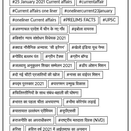
#25 January 2021 Current affairs
#currentaffair
#Current affairs one liner
#onelinercurrent23january
#oneliner Current affairs
#PRELIMS FACTS
#UPSC
#अरुणाचल प्रदेश में चीन के नए गाँव
#इबोला वायरस
#किशोर न्याय संशोधन विधेयक 2021
#क्वाड नौसैनिक अभ्यास: ‘सी ड्रैगन’
#खेलो इंडिया यूथ गेम्स
#गोविंद बल्लभ पंत
#ग्रीन टैक्स
#ग्रीन बॉण्ड
#जलवायु अनुकूलन शिखर सम्मेलन 2021
#डीप ओशन मिशन
#दो नई चींटी प्रजातियों की खोज
#नासा का वाईपर मिशन
#पद्म पुरस्कार 2021
#पारगमन उन्मुख विकास
#फिलिस्तीनियों के साथ संबंध-बहाली की घोषणा
#भारत का पहला चीता अभयारण्य
#भीमा कोरेगांव लड़ाई
#यातायात उल्लंघन प्रीमियम
#यूपीएससी
#राजनीति का अपराधीकरण
#राष्ट्रीय मतदाता दिवस (NVD)
#रिसा
#वित्त वर्ष 2021 में आईएमएफ का अनुमान