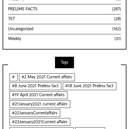
PRELIMS FACTS
(287)
TET
(28)
Uncategorized
(162)
Weekly
(31)
Tags
#
#2 May 2021 Current affairs
#8 June 2021 Prelims fact
#18 June 2021 Prelims fact
#19 April 2021 Current affairs
#21January2021 current affairs
#22JanuaryCurrentaffairs
#23January2021Current affairs