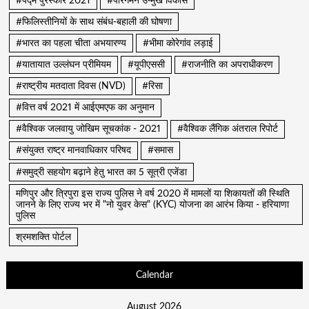
#पद्म पुरस्कार 2021
#पारगमन उन्मुख विकास
#फिलिस्तीनियों के साथ संबंध-बहाली की घोषणा
#भारत का पहला चीता अभयारण्य
#भीमा कोरेगांव लड़ाई
#यातायात उल्लंघन प्रीमियम
#यूपीएससी
#राजनीति का अपराधीकरण
#राष्ट्रीय मतदाता दिवस (NVD)
#रिसा
#वित्त वर्ष 2021 में आईएमएफ का अनुमान
#वैश्विक जलवायु जोखिम सूचकांक - 2021
#वैश्विक लैंगिक अंतराल रिपोर्ट
#संयुक्त राष्ट्र मानवाधिकार परिषद
#समास
#समुद्री सहयोग बढ़ाने हेतु भारत का 5 सूत्री एजेंडा
मणिपुर और त्रिपुरा इस राज्य पुलिस ने वर्ष 2020 में मामलों या शिकायतों की स्थिति
जानने के लिए राज्य भर में "नो युवर केस" (KYC) योजना का आरंभ किया - हरियाणा
पुलिस
श्रमशक्ति पोर्टल
Calendar
August 2026