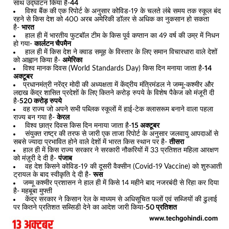
साथ उद्घाटन किया है-
44
विश्व बैंक की एक रिपोर्ट के अनुसार कोविड-19 के चलते लंबे समय तक स्कूल बंद
रहने से किस देश को 400 अरब अमेरिकी डॉलर से अधिक का नुकसान हो सकता
है-
भारत
हाल ही में भारतीय फुटबॉल टीम के किस पूर्व कप्तान का 49 वर्ष की उम्र में निधन
हो गया-
कार्लटन चैपमैन
हाल ही में किस देश ने क्वाड समूह के विस्तार के लिए समान विचारधारा वाले देशों
को आह्वान किया है-
अमेरिका
विश्व मानक दिवस (World Standards Day) किस दिन मनाया जाता है-
14
अक्टूबर
प्रधानमंत्री नरेंद्र मोदी की अध्यक्षता में केंद्रीय मंत्रिमंडल ने जम्मू-कश्मीर और
लद्दाख केंद्र शासित प्रदेशों के लिए कितने करोड़ रुपये के विशेष पैकेज को मंजूरी दी
है-
520 करोड़ रुपये
वह राज्य जो अपने सभी पब्लिक स्कूलों में हाई-टेक क्लासरूम बनाने वाला पहला
राज्य बन गया है-
केरल
विश्व छात्र दिवस किस दिन मनाया जाता है-
15 अक्टूबर
संयुक्त राष्ट्र की तरफ से जारी एक ताजा रिपोर्ट के अनुसार जलवायु आपदाओं से
सबसे ज्यादा प्रभावित होने वाले देशों में भारत किस स्थान पर है-
तीसरा
हाल ही में किस राज्य सरकार ने सरकारी नौकरियों में 33 प्रतिशत महिला आरक्षण
को मंज़ूरी दे दी है-
पंजाब
वह देश किसने कोविड-19 की दूसरी वैक्सीन (Covid-19 Vaccine) को शुरुआती
ट्रायल के बाद स्वीकृति दे दी है-
रूस
जम्मू कश्मीर प्रशासन ने हाल ही में किसे 14 महीने बाद नजरबंदी से रिहा कर दिया
है- महबूबा मुफ्ती
केंद्र सरकार ने किसान रेल के माध्यम से अधिसूचित फलों एवं सब्जियों की ढुलाई
पर कितने प्रतिशत सब्सिडी देने का आदेश जारी किया-
50 प्रतिशत