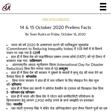
UNCATEGORIZED
14 & 15 October 2020 Prelims Facts
By
Team Rudra
on
Friday, October 16, 2020
भारत को वर्ष 2020 के असमानता घटाने की प्रतिबद्धता सूचकांक
(Commitment to Reducing Inequality Index) में 158 देशों में से कितने
स्थान पर रखा गया है-
129वें
हाल ही में किस देश को फाइनेंशियल एक्शन टास्क फ़ोर्स (FATF) की ग्रे लिस्ट में
बरकरार रखा गया-
पाकिस्तान
अंतरराष्ट्रीय आपदा न्यूनीकरण दिवस (International Day for Disaster
Reduction) किस दिन मनाया जाता है-
13 अक्टूबर
हाल ही में किस देश की सरकार ने दुष्कर्म के मामलों में मृत्यु दंड की सजा देने का
फैसला किया है-
बांग्लादेश
किस राज्य सरकार ने हाल ही में जल परीक्षण के लिए मोबाइल वैन सेवा शुरू
की-
हरियाणा
हाल ही में किस दवा कंपनी ने कोरोना वैक्सीन के ट्रायल को फिलहाल रोक दिया
है-
जॉनसन एंड जॉनसन
हाल ही में भारत और किस देश ने ग्रेटर माले कनेक्टिविटी परियोजना के
क्रियान्वयन हेतु लगभग 2,900 करोड़ रुपये के कर्ज समझौते पर हस्ताक्षर
किए-
मालदीव
रक्षा मंत्री राजनाथ सिंह ने बॉर्डर रोड ऑर्गनाइज़ेशन द्वारा तैयार जितने पुलों का एक